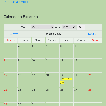
Entradas anteriores
Navegación
de
Calendario Bancario
entradas
Month:
Year:
« Prev
Marzo 2026
Next »
Domingo
Lunes
Martes
Miércoles
Jueves
Viernes
Sábado
1
2
3
4
5
6
7
8
9
10
11
12
13
14
15
16
17
18
19
20
21
*
Día de San
José
22
23
24
25
26
27
28
29
30
31