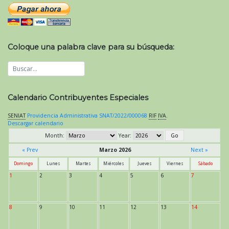
Coloque una palabra clave para su búsqueda:
Calendario Contribuyentes Especiales
SENIAT
Providencia Administrativa SNAT/2022/000068
RIF
IVA
.
Descargar calendario
Month:
Year:
« Prev
Marzo 2026
Next »
Domingo
Lunes
Martes
Miércoles
Jueves
Viernes
Sábado
1
2
3
4
5
6
7
8
9
10
11
12
13
14