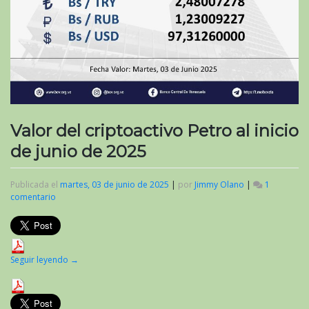
Valor del criptoactivo Petro al inicio
de junio de 2025
Publicada el
martes, 03 de junio de 2025
|
por
Jimmy Olano
|
1
comentario
en
Valor
del
criptoactivo
Petro
al
Seguir leyendo
→
inicio
de
junio
de