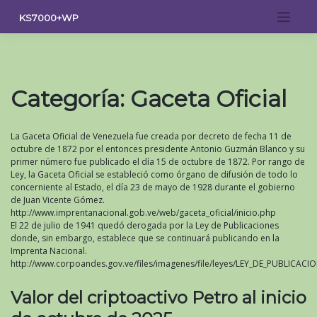
Saltar
KS7000+WP
al
contenido
Categoría:
Gaceta Oficial
La Gaceta Oficial de Venezuela fue creada por decreto de fecha 11 de
octubre de 1872 por el entonces presidente Antonio Guzmán Blanco y su
primer número fue publicado el día 15 de octubre de 1872. Por rango de
Ley, la Gaceta Oficial se estableció como órgano de difusión de todo lo
concerniente al Estado, el día 23 de mayo de 1928 durante el gobierno
de Juan Vicente Gómez.
http://www.imprentanacional.gob.ve/web/gaceta_oficial/inicio.php
El 22 de julio de 1941 quedó derogada por la Ley de Publicaciones
donde, sin embargo, establece que se continuará publicando en la
Imprenta Nacional.
http://www.corpoandes.gov.ve/files/imagenes/file/leyes/LEY_DE_PUBLICACI
Valor del criptoactivo Petro al inicio