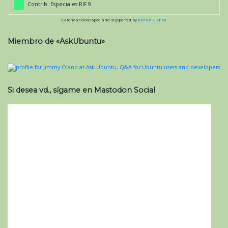
Contrib. Especiales RIF 9
Calendar developed and supported by
Kieran O'Shea
Miembro de «AskUbuntu»
Si desea vd., sígame en Mastodon Social