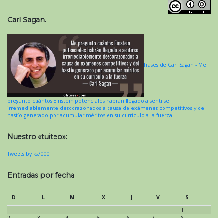
Carl Sagan.
Frases de Carl Sagan - Me
pregunto cuántos Einstein potenciales habrán llegado a sentirse
irremediablemente descorazonados a causa de exámenes competitivos y del
hastío generado por acumular méritos en su currículo a la fuerza.
Nuestro «tuiteo»:
Tweets by ks7000
Entradas por fecha
D
L
M
X
J
V
S
1
2
3
4
5
6
7
8