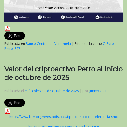
Publicada en
Banco Central de Venezuela
|
Etiquetada como
€
,
Euro
,
Petro
,
PTR
Valor del criptoactivo Petro al inicio
de octubre de 2025
Publicada el
miércoles, 01 de octubre de 2025
|
por
Jimmy Olano
https://www.bcv.org.ve/estadisticas/tipo-cambio-de-referencia-smc
https://www.instagram.com/p/DPPibsqE0iM/