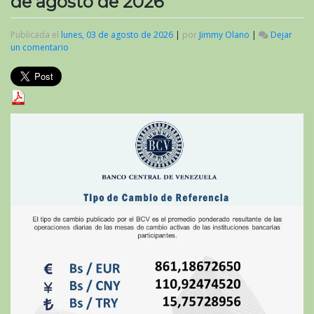
de agosto de 2026
Publicada el
lunes, 03 de agosto de 2026
|
por
Jimmy Olano
|
Dejar
un comentario
en
Valor
del
criptoactivo
Petro
al
inicio
de
agosto
de
2026