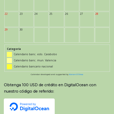
22
23
24
25
26
27
28
29
30
Categoría
Calendario banc. edo. Carabobo
Calendario banc. mun. Valencia
Calendario bancario nacional
Calendar developed and supported by
Kieran O'Shea
Obtenga 100 USD de crédito en DigitalOcean con
nuestro código de referido: