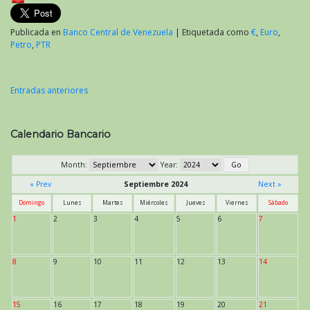
Publicada en
Banco Central de Venezuela
|
Etiquetada como
€
,
Euro
,
Petro
,
PTR
Entradas anteriores
Navegación
de
Calendario Bancario
entradas
Month:
Year:
« Prev
Septiembre 2024
Next »
Domingo
Lunes
Martes
Miércoles
Jueves
Viernes
Sábado
1
2
3
4
5
6
7
8
9
10
11
12
13
14
15
16
17
18
19
20
21