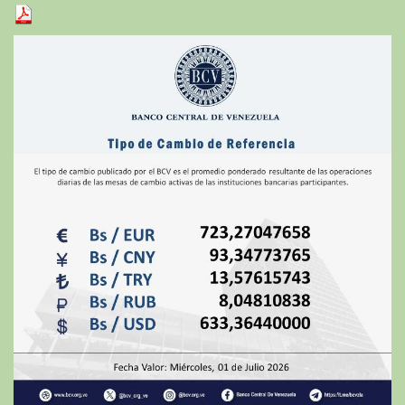
Petro
al
inicio
de
julio
de
2026