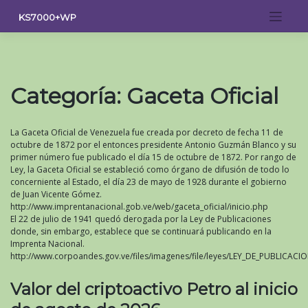
Saltar
KS7000+WP
al
contenido
Categoría:
Gaceta Oficial
La Gaceta Oficial de Venezuela fue creada por decreto de fecha 11 de
octubre de 1872 por el entonces presidente Antonio Guzmán Blanco y su
primer número fue publicado el día 15 de octubre de 1872. Por rango de
Ley, la Gaceta Oficial se estableció como órgano de difusión de todo lo
concerniente al Estado, el día 23 de mayo de 1928 durante el gobierno
de Juan Vicente Gómez.
http://www.imprentanacional.gob.ve/web/gaceta_oficial/inicio.php
El 22 de julio de 1941 quedó derogada por la Ley de Publicaciones
donde, sin embargo, establece que se continuará publicando en la
Imprenta Nacional.
http://www.corpoandes.gov.ve/files/imagenes/file/leyes/LEY_DE_PUBLICACI
Valor del criptoactivo Petro al inicio