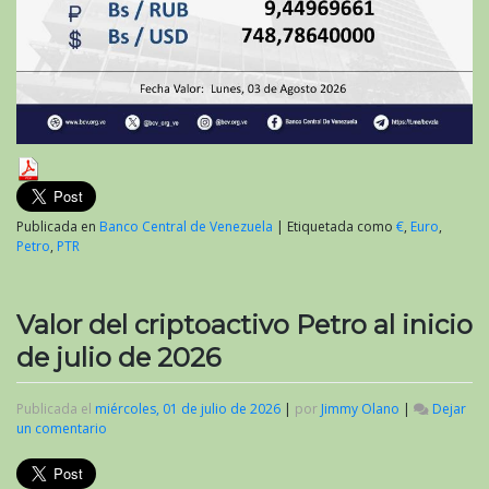
Publicada en
Banco Central de Venezuela
|
Etiquetada como
€
,
Euro
,
Petro
,
PTR
Valor del criptoactivo Petro al inicio
de julio de 2026
Publicada el
miércoles, 01 de julio de 2026
|
por
Jimmy Olano
|
Dejar
un comentario
en
Valor
del
criptoactivo