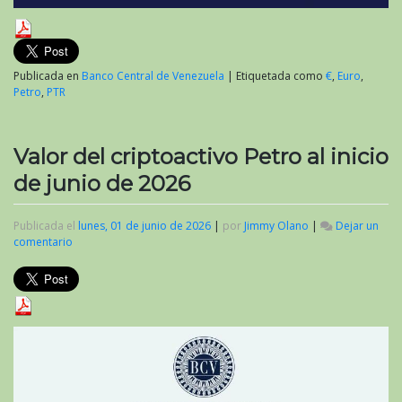
Publicada en
Banco Central de Venezuela
|
Etiquetada como
€
,
Euro
,
Petro
,
PTR
Valor del criptoactivo Petro al inicio
de junio de 2026
Publicada el
lunes, 01 de junio de 2026
|
por
Jimmy Olano
|
Dejar un
comentario
en
Valor
del
criptoactivo
Petro
al
inicio
de
junio
de