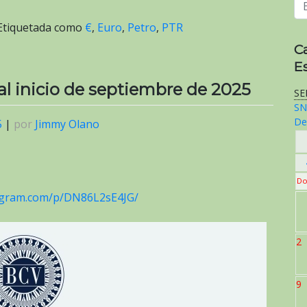
Etiquetada como
€
,
Euro
,
Petro
,
PTR
C
E
 al inicio de septiembre de 2025
SE
SN
De
5
|
por
Jimmy Olano
Do
tagram.com/p/DN86L2sE4JG/
2
9