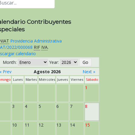
alendario Contribuyentes
speciales
NIAT
Providencia Administrativa
AT/2022/000068
RIF
IVA
.
scargar calendario
Month:
Year:
« Prev
Agosto 2026
Next »
mingo
Lunes
Martes
Miércoles
Jueves
Viernes
Sábado
1
3
4
5
6
7
8
10
11
12
13
14
15