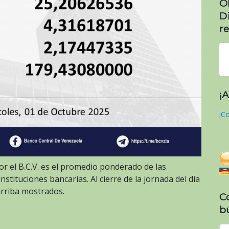
O
D
re
¡
¡Co
or el B.C.V. es el promedio ponderado de las
stituciones bancarias. Al cierre de la jornada del día
arriba mostrados.
C
b