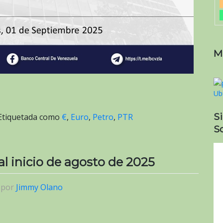
M
S
Etiquetada como
€
,
Euro
,
Petro
,
PTR
So
 al inicio de agosto de 2025
|
por
Jimmy Olano