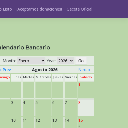
 Listo
¡Aceptamos donaciones!
Gaceta Oficial
alendario Bancario
Month:
Year:
« Prev
Agosto 2026
Next »
mingo
Lunes
Martes
Miércoles
Jueves
Viernes
Sábado
1
3
4
5
6
7
8
10
11
12
13
14
15
*