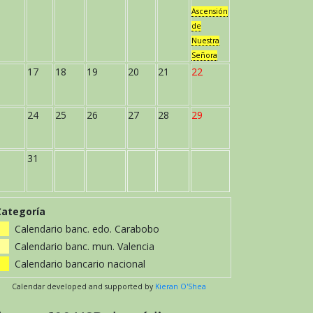
Ascensión
de
Nuestra
Señora
17
18
19
20
21
22
24
25
26
27
28
29
31
Categoría
Calendario banc. edo. Carabobo
Calendario banc. mun. Valencia
Calendario bancario nacional
Calendar developed and supported by
Kieran O'Shea