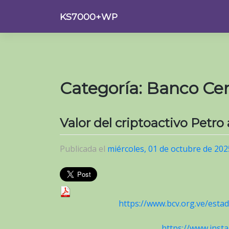
Saltar
KS7000+WP
al
contenido
Categoría:
Banco Cen
Valor del criptoactivo Petro
Publicada el
miércoles, 01 de octubre de 202
https://www.bcv.org.ve/estad
https://www.ins