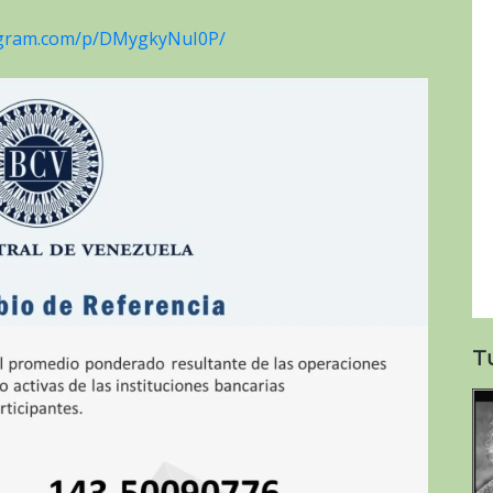
agram.com/p/DMygkyNuI0P/
T