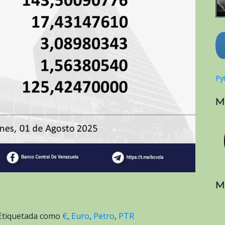
Pyt
M
M
Etiquetada como
€
,
Euro
,
Petro
,
PTR