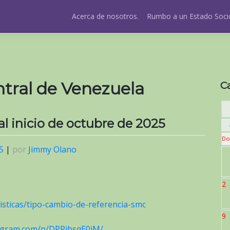
Acerca de nosotros.
Rumbo a un Estado Socio
tral de Venezuela
C
 al inicio de octubre de 2025
Do
5
|
por
Jimmy Olano
2
isticas/tipo-cambio-de-referencia-smc
9
tagram.com/p/DPPibsqE0iM/