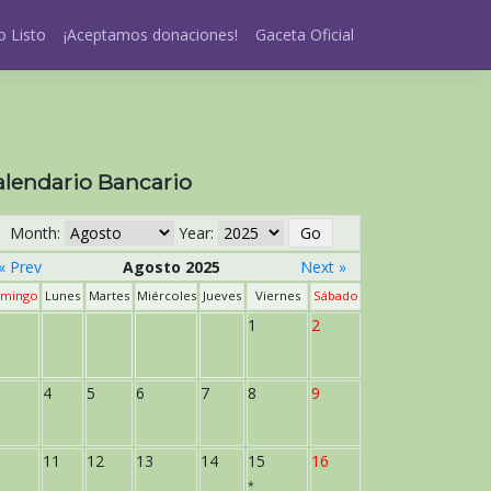
 Listo
¡Aceptamos donaciones!
Gaceta Oficial
alendario Bancario
Month:
Year:
« Prev
Agosto 2025
Next »
mingo
Lunes
Martes
Miércoles
Jueves
Viernes
Sábado
1
2
4
5
6
7
8
9
11
12
13
14
15
16
*