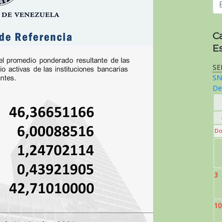
C
E
SE
SN
De
Do
3
10