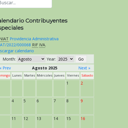
alendario Contribuyentes
speciales
NIAT
Providencia Administrativa
AT/2022/000068
RIF
IVA
.
scargar calendario
Month:
Year:
« Prev
Agosto 2025
Next »
mingo
Lunes
Martes
Miércoles
Jueves
Viernes
Sábado
1
2
4
5
6
7
8
9
11
12
13
14
15
16