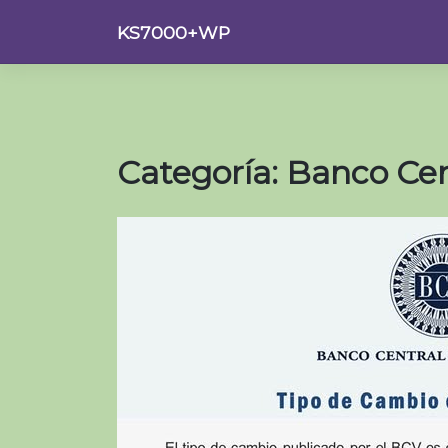
Saltar
KS7000+WP
al
contenido
Categoría:
Banco Cen