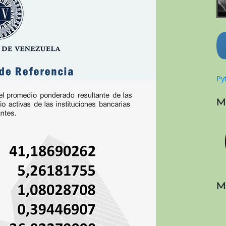
Pyt
M
M