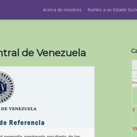
Acerca de nosotros.
Rumbo a un Estado Socio
tral de Venezuela
C
Do
3
10