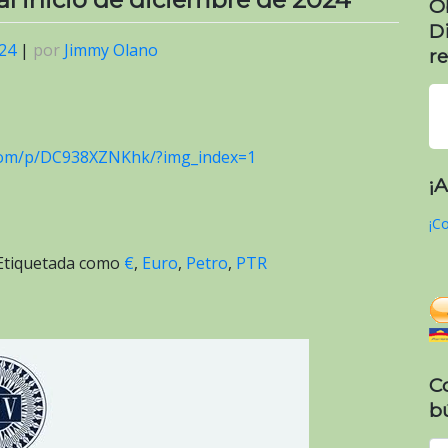
O
D
024
|
por
Jimmy Olano
re
com/p/DC938XZNKhk/?img_index=1
¡
¡Co
Etiquetada como
€
,
Euro
,
Petro
,
PTR
C
b