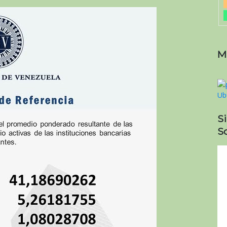
M
S
So