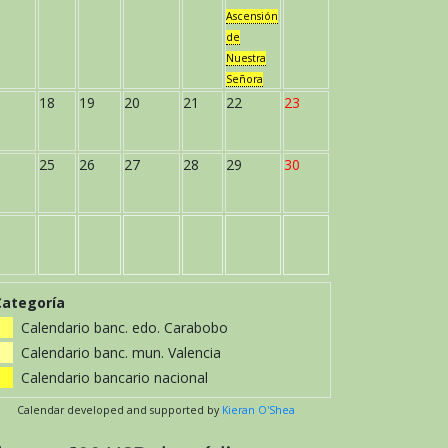
Ascensión
de
Nuestra
Señora
18
19
20
21
22
23
25
26
27
28
29
30
Categoría
Calendario banc. edo. Carabobo
Calendario banc. mun. Valencia
Calendario bancario nacional
Calendar developed and supported by
Kieran O'Shea