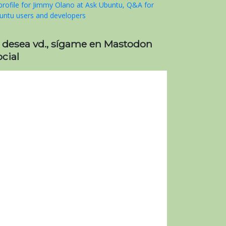
i desea vd., sígame en Mastodon
cial