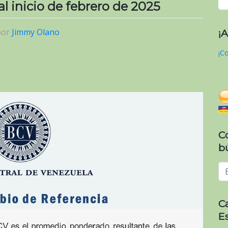
al inicio de febrero de 2025
por
Jimmy Olano
¡
¡Co
C
b
C
E