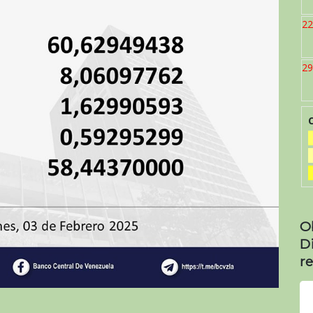
22
29
O
D
re