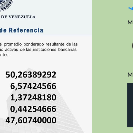
Pyt
M
M