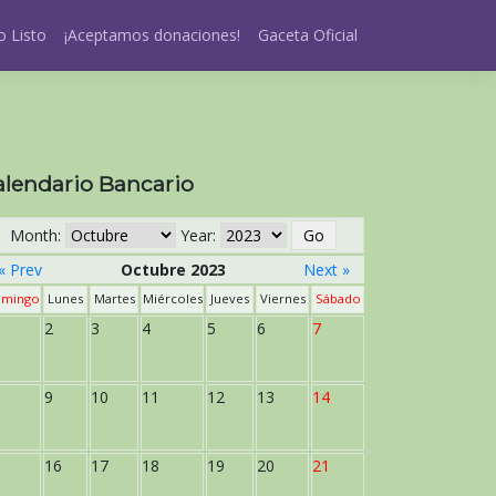
 Listo
¡Aceptamos donaciones!
Gaceta Oficial
alendario Bancario
Month:
Year:
« Prev
Octubre 2023
Next »
mingo
Lunes
Martes
Miércoles
Jueves
Viernes
Sábado
2
3
4
5
6
7
9
10
11
12
13
14
16
17
18
19
20
21