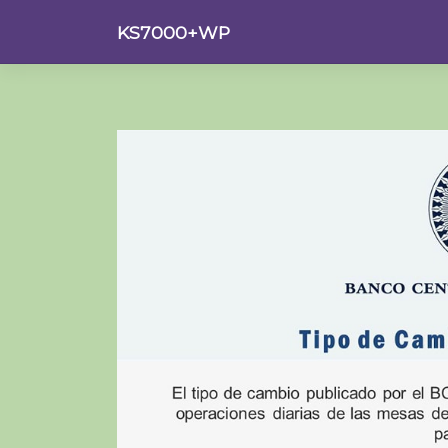
Saltar
KS7000+WP
al
contenido