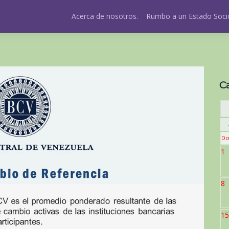
Acerca de nosotros.
Rumbo a un Estado Socio
C
Do
1
8
15