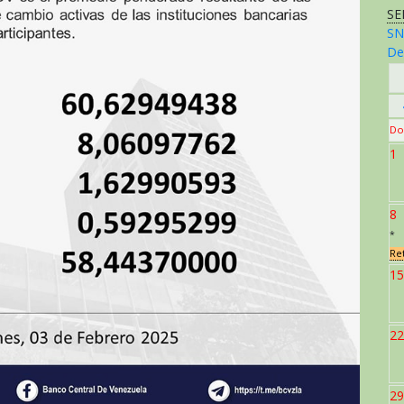
SE
SN
De
Do
1
8
*
Re
15
22
29