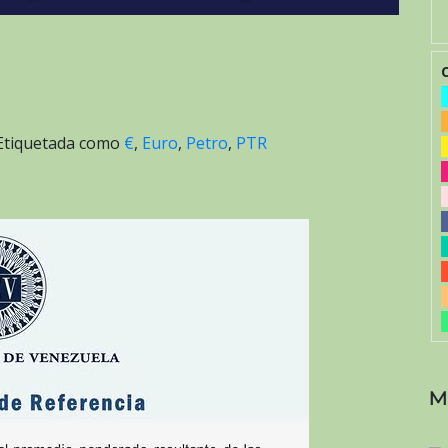
Etiquetada como
€
,
Euro
,
Petro
,
PTR
M