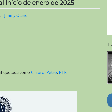
 al inicio de enero de 2025
or
Jimmy Olano
T
Etiquetada como
€
,
Euro
,
Petro
,
PTR