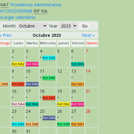
NIAT
Providencia Administrativa
AT/2022/000068
RIF
IVA
.
scargar calendario
Month:
Year:
« Prev
Octubre 2023
Next »
mingo
Lunes
Martes
Miércoles
Jueves
Viernes
Sábado
2
3
4
5
6
7
*
*
*
Ret.IVA0
*
Ret.IVA2
Ret.IVA3
Ret.IVA6
9
10
11
12
13
14
*
*
*
Ret.IVA9
*
t.IVA8
Ret.IVA7
Ret.IVA5
Ret.IVA1
16
17
18
19
20
21
*
*
*
Ret.IVA7
*
*
Ret.IVA4
Ret.IVA6
Ret.IVA2
Ret.IVA3
23
24
25
26
27
28
*
*
*
Ret.IVA5
*
*
Ret.IVA0
Ret.IVA8
Ret.IVA9
Ret.IVA1
30
31