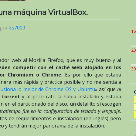
una máquina VirtualBox.
por
ks7000
16
23
ador web al Mozilla Firefox, que es muy bueno y al
eden competir con el
caché
web alojado en los
30
dor Chromium o Chrome.
Es por ello que estaba
nera más rápida y práctica posible y no me sentía a
fusiona lo mejor de Chrome OS y Ubuntu
» así que
ni
r
torrent
y al poco rato la había instalado y estaba
n el particionado del disco, un detallito si escogen
ratiempo fue en la configuracion de teclado y lenguaje.
tos de requerimientos e instalación (en inglés) pero
eo y tendrán mejor panorama de la instalación.