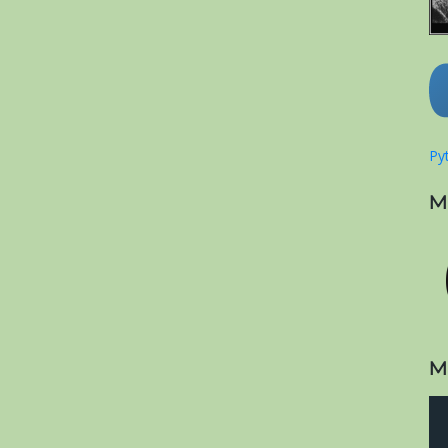
Pyt
M
M