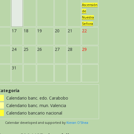
Ascensión
de
Nuestra
Señora
17
18
19
20
21
22
24
25
26
27
28
29
31
Categoría
Calendario banc. edo. Carabobo
Calendario banc. mun. Valencia
Calendario bancario nacional
Calendar developed and supported by
Kieran O'Shea