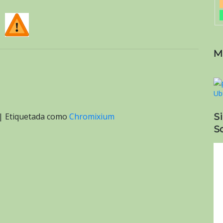
M
S
|
Etiquetada como
Chromixium
So