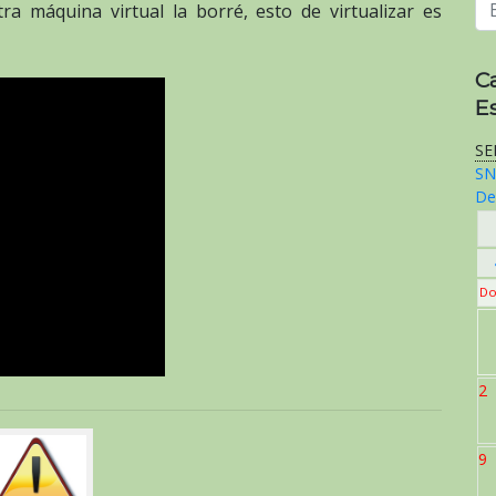
a máquina virtual la borré, esto de virtualizar es
C
E
SE
SN
De
Do
2
9