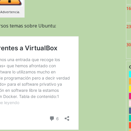
16
Advertencia.
ersos temas sobre Ubuntu:
23
30