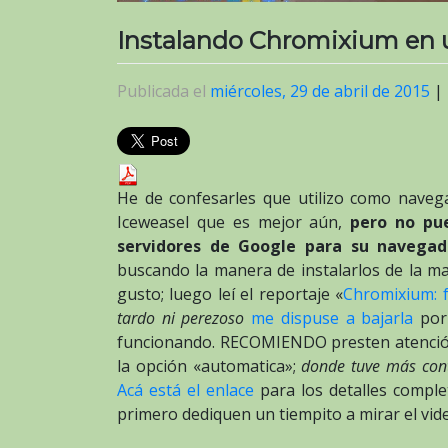
Instalando Chromixium en 
Publicada el
miércoles, 29 de abril de 2015
|
He de confesarles que utilizo como naveg
Iceweasel que es mejor aún,
pero no pu
servidores de Google para su navega
buscando la manera de instalarlos de la ma
gusto; luego leí el reportaje «
Chromixium: 
tardo ni perezoso
me dispuse a bajarla
po
funcionando. RECOMIENDO presten atención e
la opción «automatica»;
donde tuve más cont
Acá está el enlace
para los detalles comple
primero dediquen un tiempito a mirar el vid