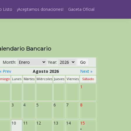
 Listo
¡Aceptamos donaciones!
Gaceta Oficial
alendario Bancario
Month:
Year:
« Prev
Agosto 2026
Next »
mingo
Lunes
Martes
Miércoles
Jueves
Viernes
Sábado
1
3
4
5
6
7
8
10
11
12
13
14
15
*