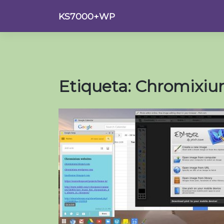
Saltar
KS7000+WP
al
contenido
Etiqueta:
Chromixi