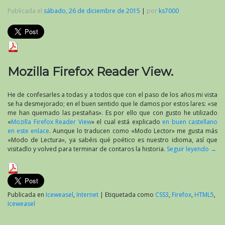
Publicada el
sábado, 26 de diciembre de 2015
|
por
ks7000
Mozilla Firefox Reader View.
He de confesarles a todas y a todos que con el paso de los años mi vista
se ha desmejorado; en el buen sentido que le damos por estos lares: «se
me han quemado las pestañas». Es por ello que con gusto he utilizado
«
Mozilla Firefox Reader View
» el cual está explicado
en buen castellano
en este enlace
. Aunque lo traducen como «Modo Lector» me gusta más
«Modo de Lectura», ya sabéis qué poético es nuestro idioma, así que
visitadlo y volved para terminar de contaros la historia.
Seguir leyendo
→
Publicada en
Iceweasel
,
Internet
|
Etiquetada como
CSS3
,
Firefox
,
HTML5
,
Iceweasel