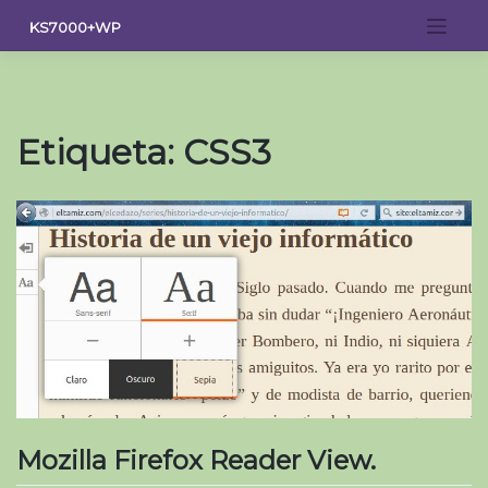
Saltar
KS7000+WP
al
contenido
Etiqueta:
CSS3
Mozilla Firefox Reader View.