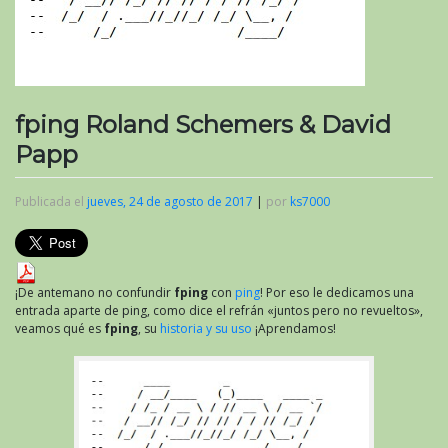
fping Roland Schemers & David
Papp
Publicada el
jueves, 24 de agosto de 2017
|
por
ks7000
¡De antemano no confundir
fping
con
ping
! Por eso le dedicamos una
entrada aparte de ping, como dice el refrán «juntos pero no revueltos»,
veamos qué es
fping
, su
historia y su uso
¡Aprendamos!