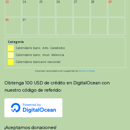
23
24
25
26
27
28
29
30
31
Categoría
Calendario banc. edo. Carabobo
Calendario banc. mun. Valencia
Calendario bancario nacional
Calendar developed and supported by
Kieran O'Shea
Obtenga 100 USD de crédito en DigitalOcean con
nuestro código de referido:
¡Aceptamos donaciones!