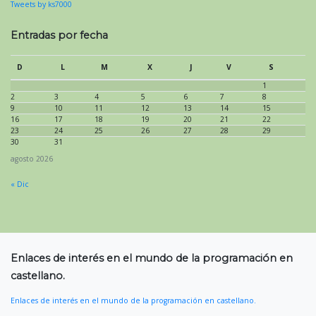
Tweets by ks7000
Entradas por fecha
D
L
M
X
J
V
S
1
2
3
4
5
6
7
8
9
10
11
12
13
14
15
16
17
18
19
20
21
22
23
24
25
26
27
28
29
30
31
agosto 2026
« Dic
Enlaces de interés en el mundo de la programación en
castellano.
Enlaces de interés en el mundo de la programación en castellano.