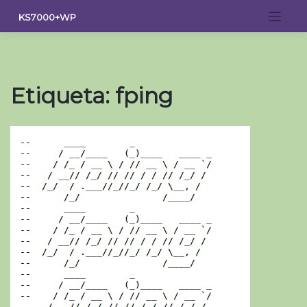
Saltar
KS7000+WP
al
contenido
Etiqueta:
fping