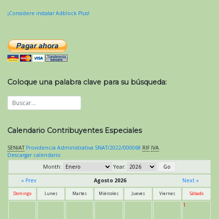
¡Considere instalar Adblock Plus!
Coloque una palabra clave para su búsqueda:
Calendario Contribuyentes Especiales
SENIAT
Providencia Administrativa SNAT/2022/000068
RIF
IVA
.
Descargar calendario
Month:
Year:
« Prev
Agosto 2026
Next »
Domingo
Lunes
Martes
Miércoles
Jueves
Viernes
Sábado
1