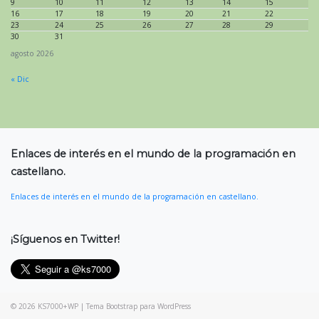
9
10
11
12
13
14
15
16
17
18
19
20
21
22
23
24
25
26
27
28
29
30
31
agosto 2026
« Dic
Enlaces de interés en el mundo de la programación en
castellano.
Enlaces de interés en el mundo de la programación en castellano.
¡Síguenos en Twitter!
© 2026
KS7000+WP
|
Tema Bootstrap para WordPress