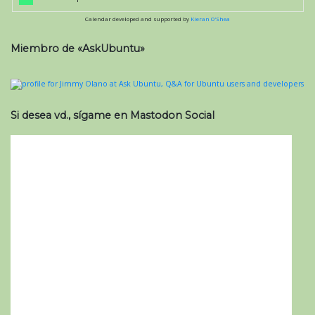
Calendar developed and supported by
Kieran O'Shea
Miembro de «AskUbuntu»
Si desea vd., sígame en Mastodon Social