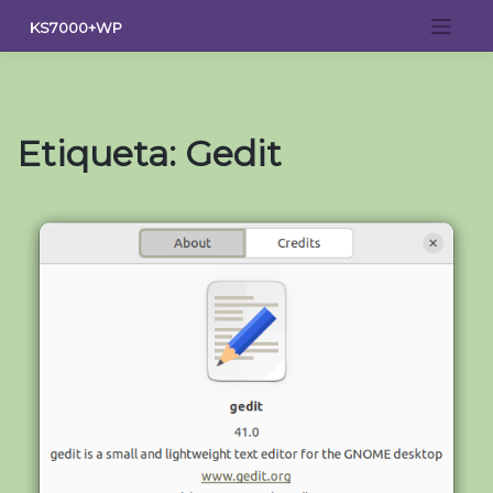
Saltar
KS7000+WP
al
contenido
Etiqueta:
Gedit