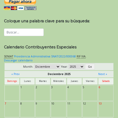
Coloque una palabra clave para su búsqueda:
Calendario Contribuyentes Especiales
SENIAT
Providencia Administrativa SNAT/2022/000068
RIF
IVA
.
Descargar calendario
Month:
Year:
« Prev
Deciembre 2025
Next »
Domingo
Lunes
Martes
Miércoles
Jueves
Viernes
Sábado
1
2
3
4
5
6
7
8
9
10
11
12
13