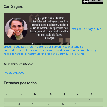
Carl Sagan.
Frases de Carl Sagan - Me
pregunto cuántos Einstein potenciales habrán llegado a sentirse
irremediablemente descorazonados a causa de exámenes competitivos y del
hastío generado por acumular méritos en su currículo a la fuerza.
Nuestro «tuiteo»:
Tweets by ks7000
Entradas por fecha
D
L
M
X
J
V
S
1
2
3
4
5
6
7
8