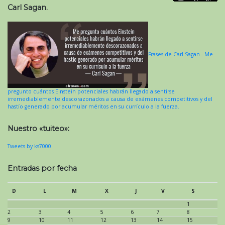
Carl Sagan.
Frases de Carl Sagan - Me
pregunto cuántos Einstein potenciales habrán llegado a sentirse
irremediablemente descorazonados a causa de exámenes competitivos y del
hastío generado por acumular méritos en su currículo a la fuerza.
Nuestro «tuiteo»:
Tweets by ks7000
Entradas por fecha
D
L
M
X
J
V
S
1
2
3
4
5
6
7
8
9
10
11
12
13
14
15