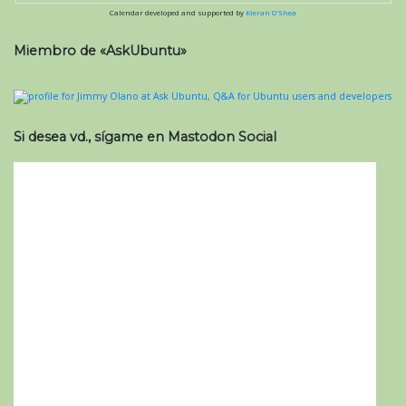
Calendar developed and supported by
Kieran O'Shea
Miembro de «AskUbuntu»
Si desea vd., sígame en Mastodon Social