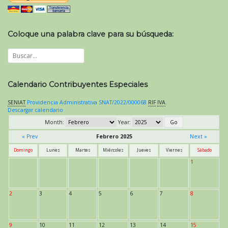
Coloque una palabra clave para su búsqueda:
Calendario Contribuyentes Especiales
SENIAT
Providencia Administrativa SNAT/2022/000068
RIF
IVA
.
Descargar calendario
Month:
Year:
« Prev
Febrero 2025
Next »
Domingo
Lunes
Martes
Miércoles
Jueves
Viernes
Sábado
1
2
3
4
5
6
7
8
9
10
11
12
13
14
15