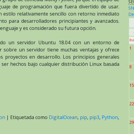
SE
guaje de programación que fuera divertido de usar.
SN
 estilo relativamente sencillo con retorno inmediato
De
to para desarrolladores principiantes y avanzados.
lenguaje y es considerado su futura opción.
Do
urado un servidor Ubuntu 18.04 con un entorno de
1
 sobre un servidor tiene muchas ventajas y ofrece
s proyectos en desarrollo. Los principios generales
 ser hechos bajo cualquier distribución Linux basada
8
15
22
on
|
Etiquetada como
DigitalOcean
,
pip
,
pip3
,
Python
,
29