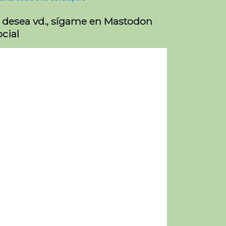
i desea vd., sígame en Mastodon
cial