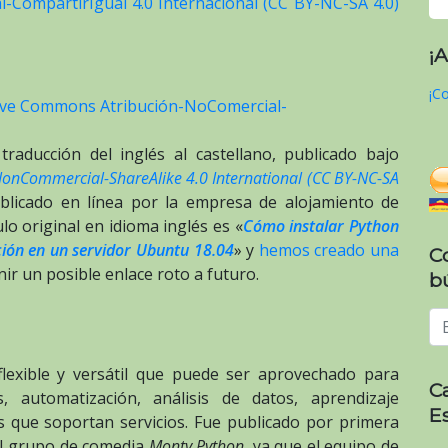
-CompartirIgual 4.0 Internacional (CC BY-NC-SA 4.0)
¡
¡Co
tive Commons Atribución-NoComercial-
traducción del inglés al castellano, publicado bajo
NonCommercial-ShareAlike 4.0 International (CC BY-NC-SA
ublicado en línea por la empresa de alojamiento de
ulo original en idioma inglés es «
Cómo instalar Python
ión en un servidor Ubuntu 18.04
» y
hemos creado una
C
ir un posible enlace roto a futuro.
b
lexible y versátil que puede ser aprovechado para
C
 automatización, análisis de datos, aprendizaje
E
s que soportan servicios. Fue publicado por primera
el grupo de comedia
Monty Python
, ya que el equipo de