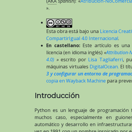
(
AKA
spanish
): «
Atribución-NoComercial
».
Esta obra está bajo una
Licencia Crea
CompartirIgual 4.0 Internacional
.
En castellano:
Este artículo es una 
licencia (en idioma inglés)
«
Attribution-
4.0)
»
escrito por
Lisa Tagliaferri
, p
máquinas virtuales
DigitalOcean.
El tít
3 y configurar un entorno de programac
copia en Wayback Machine
para preven
Introducción
Python es un lenguaje de programación f
muchos caso, especialmente en guiones,
automático y desarrollo en infraestructura
vez en 1991 con un nombre inspirado por 