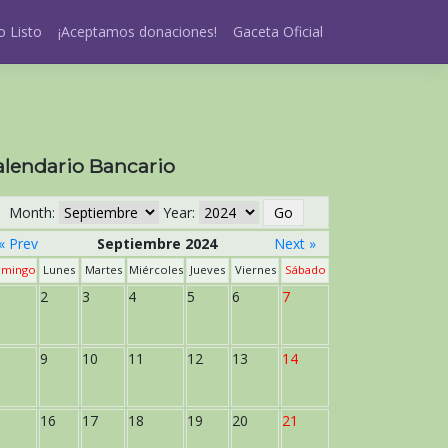
 Listo
¡Aceptamos donaciones!
Gaceta Oficial
alendario Bancario
Month:
Year:
« Prev
Septiembre 2024
Next »
mingo
Lunes
Martes
Miércoles
Jueves
Viernes
Sábado
2
3
4
5
6
7
9
10
11
12
13
14
16
17
18
19
20
21