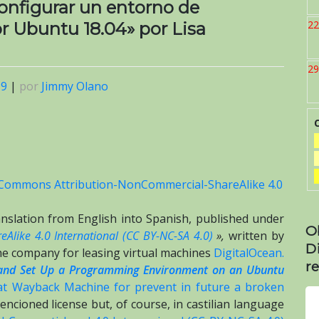
onfigurar un entorno de
22
r Ubuntu 18.04» por Lisa
29
19
|
por
Jimmy Olano
 Commons Attribution-NonCommercial-ShareAlike 4.0
translation from English into Spanish, published under
O
Alike 4.0 International (CC BY-NC-SA 4.0)
»,
written by
D
the company for leasing virtual machines
DigitalOcean.
re
 and Set Up a Programming Environment on an Ubuntu
at Wayback Machine for prevent in future a broken
encioned license but, of course, in castilian language