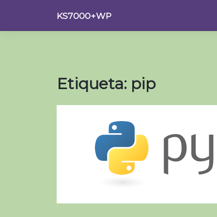
Saltar
KS7000+WP
al
contenido
Etiqueta:
pip