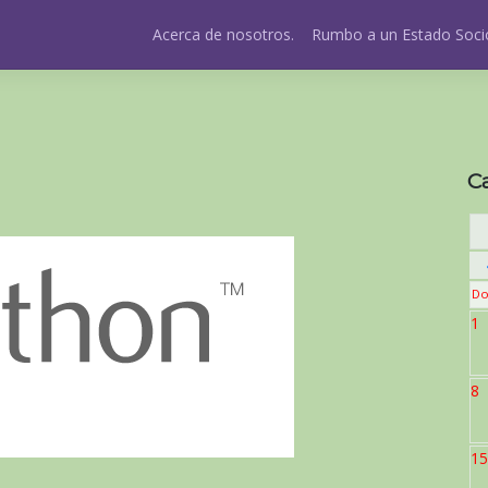
Acerca de nosotros.
Rumbo a un Estado Socio
C
Do
1
8
15