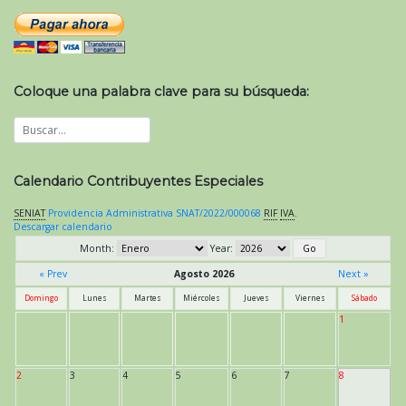
Coloque una palabra clave para su búsqueda:
Calendario Contribuyentes Especiales
SENIAT
Providencia Administrativa SNAT/2022/000068
RIF
IVA
.
Descargar calendario
Month:
Year:
« Prev
Agosto 2026
Next »
Domingo
Lunes
Martes
Miércoles
Jueves
Viernes
Sábado
1
2
3
4
5
6
7
8