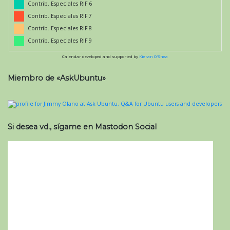
Contrib. Especiales RIF 6
Contrib. Especiales RIF 7
Contrib. Especiales RIF 8
Contrib. Especiales RIF 9
Calendar developed and supported by
Kieran O'Shea
Miembro de «AskUbuntu»
Si desea vd., sígame en Mastodon Social