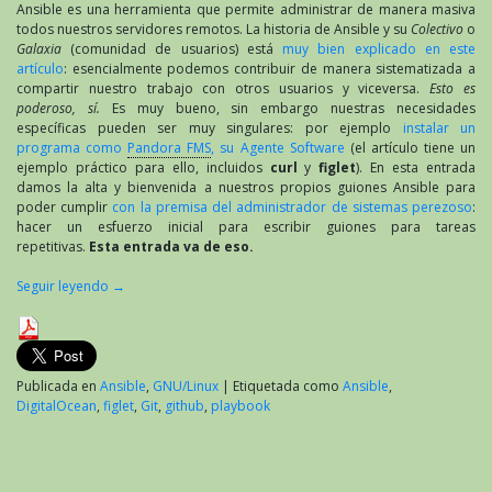
Ansible es una herramienta que permite administrar de manera masiva
todos nuestros servidores remotos. La historia de Ansible y su
Colectivo
o
Galaxia
(comunidad de usuarios) está
muy bien explicado en este
artículo
: esencialmente podemos contribuir de manera sistematizada a
compartir nuestro trabajo con otros usuarios y viceversa.
Esto es
poderoso, sí.
Es muy bueno, sin embargo nuestras necesidades
específicas pueden ser muy singulares: por ejemplo
instalar un
programa como
Pandora FMS
, su Agente Software
(el artículo tiene un
ejemplo práctico para ello, incluidos
curl
y
figlet
). En esta entrada
damos la alta y bienvenida a nuestros propios guiones Ansible para
poder cumplir
con la premisa del administrador de sistemas perezoso
:
hacer un esfuerzo inicial para escribir guiones para tareas
repetitivas.
Esta entrada va de eso.
Seguir leyendo
→
Publicada en
Ansible
,
GNU/Linux
|
Etiquetada como
Ansible
,
DigitalOcean
,
figlet
,
Git
,
github
,
playbook