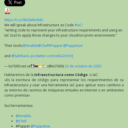
como
Código
(Infrastructure
as
https://t.co/9XzfaNm84C
Code
We will speak about Infrastructure as Code
#IaC
:
#IaC)
"writing code to represent your infrastructure requirements and using an
IaC tool to apply those changes to your cloud/on-prem environment."
Their tools:
@Ansible
@Chef
#Puppet
@Puppetize
and
@SaltStack
.
pic.twitter.com/x6iG2L5nYJ
— ks7000.net.ve
(@ks7000)
23 de octubre de 2020
Hablaremos de la
Infraestructura como Código
o IaC:
«Es la escritura de código para representar los requerimientos de su
infraestructura y usar una herramienta IaC para aplicar esos cambios a
su entorno de racimos de máquinas virtuales en Internet o en ambientes
como premisa».
Sus herramientas:
@Ansible
.
@Chef
.
#Puppet
@Puppetize
.