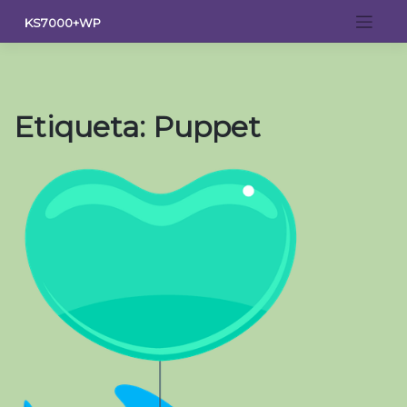
Saltar
KS7000+WP
al
contenido
Etiqueta:
Puppet