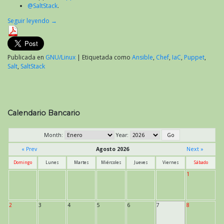
@SaltStack
.
Seguir leyendo
→
Publicada en
GNU/Linux
|
Etiquetada como
Ansible
,
Chef
,
IaC
,
Puppet
,
Salt
,
SaltStack
Calendario Bancario
Month:
Year:
« Prev
Agosto 2026
Next »
Domingo
Lunes
Martes
Miércoles
Jueves
Viernes
Sábado
1
2
3
4
5
6
7
8