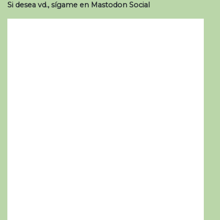
Si desea vd., sígame en Mastodon Social