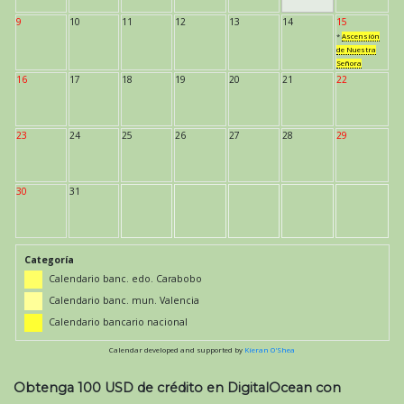
9
10
11
12
13
14
15
*
Ascensión
de Nuestra
Señora
16
17
18
19
20
21
22
23
24
25
26
27
28
29
30
31
Categoría
Calendario banc. edo. Carabobo
Calendario banc. mun. Valencia
Calendario bancario nacional
Calendar developed and supported by
Kieran O'Shea
Obtenga 100 USD de crédito en DigitalOcean con