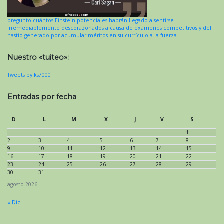
pregunto cuántos Einstein potenciales habrán llegado a sentirse
irremediablemente descorazonados a causa de exámenes competitivos y del
hastío generado por acumular méritos en su currículo a la fuerza.
Nuestro «tuiteo»:
Tweets by ks7000
Entradas por fecha
D
L
M
X
J
V
S
1
2
3
4
5
6
7
8
9
10
11
12
13
14
15
16
17
18
19
20
21
22
23
24
25
26
27
28
29
30
31
agosto 2026
« Dic