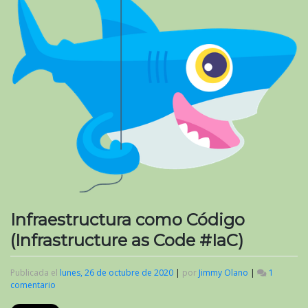
Infraestructura como Código
(Infrastructure as Code #IaC)
Publicada el
lunes, 26 de octubre de 2020
|
por
Jimmy Olano
|
1
comentario
en
Infraestructura