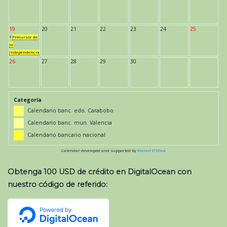
19
20
21
22
23
24
25
*
Precursor de
la
Independencia
26
27
28
29
30
Categoría
Calendario banc. edo. Carabobo
Calendario banc. mun. Valencia
Calendario bancario nacional
Calendar developed and supported by
Kieran O'Shea
Obtenga 100 USD de crédito en DigitalOcean con
nuestro código de referido: