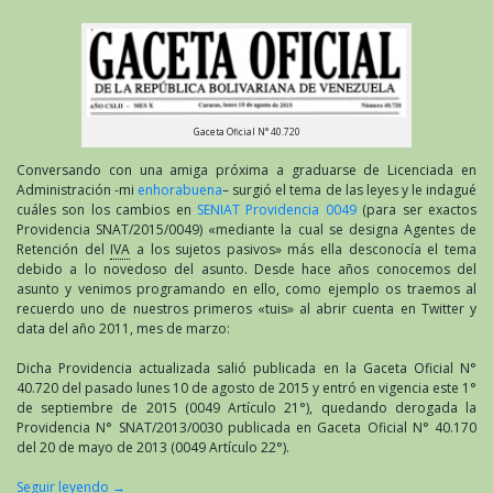
Gaceta Oficial N° 40.720
Conversando con una amiga próxima a graduarse de Licenciada en
Administración -mi
enhorabuena
– surgió el tema de las leyes y le indagué
cuáles son los cambios en
SENIAT Providencia 0049
(para ser exactos
Providencia SNAT/2015/0049) «mediante la cual se designa Agentes de
Retención del
IVA
a los sujetos pasivos» más ella desconocía el tema
debido a lo novedoso del asunto. Desde hace años conocemos del
asunto y venimos programando en ello, como ejemplo os traemos al
recuerdo uno de nuestros primeros «tuis» al abrir cuenta en Twitter y
data del año 2011, mes de marzo:
Dicha Providencia actualizada salió publicada en la Gaceta Oficial N°
40.720 del pasado lunes 10 de agosto de 2015 y entró en vigencia este 1°
de septiembre de 2015 (0049 Artículo 21°), quedando derogada la
Providencia N° SNAT/2013/0030 publicada en Gaceta Oficial N° 40.170
del 20 de mayo de 2013 (0049 Artículo 22°).
Seguir leyendo
→