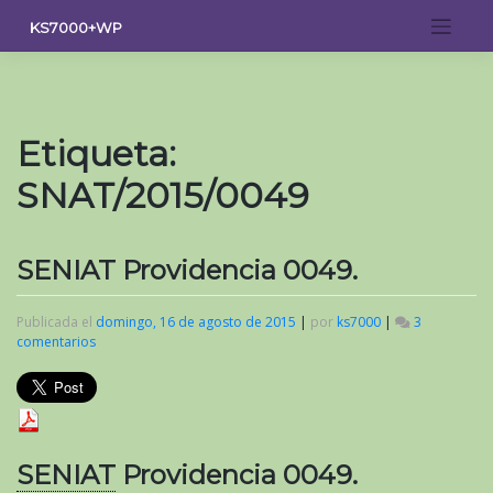
Saltar
KS7000+WP
al
contenido
Etiqueta:
SNAT/2015/0049
SENIAT Providencia 0049.
Publicada el
domingo, 16 de agosto de 2015
|
por
ks7000
|
3
comentarios
en
SENIAT
Providencia
0049.
SENIAT
Providencia 0049.