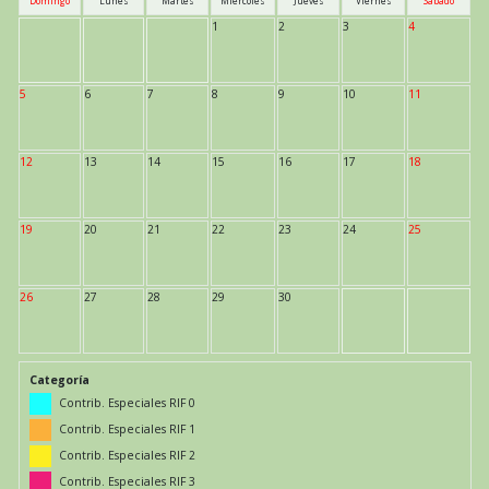
Domingo
Lunes
Martes
Miércoles
Jueves
Viernes
Sábado
1
2
3
4
5
6
7
8
9
10
11
12
13
14
15
16
17
18
19
20
21
22
23
24
25
26
27
28
29
30
Categoría
Contrib. Especiales RIF 0
Contrib. Especiales RIF 1
Contrib. Especiales RIF 2
Contrib. Especiales RIF 3