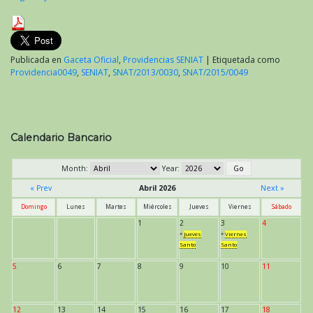
Publicada en
Gaceta Oficial
,
Providencias SENIAT
|
Etiquetada como
Providencia0049
,
SENIAT
,
SNAT/2013/0030
,
SNAT/2015/0049
Calendario Bancario
Month:
Year:
« Prev
Abril 2026
Next »
Domingo
Lunes
Martes
Miércoles
Jueves
Viernes
Sábado
1
2
3
4
*
Jueves
*
Viernes
Santo
Santo
5
6
7
8
9
10
11
12
13
14
15
16
17
18