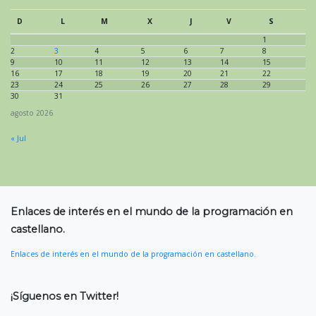
D
L
M
X
J
V
S
1
2
3
4
5
6
7
8
9
10
11
12
13
14
15
16
17
18
19
20
21
22
23
24
25
26
27
28
29
30
31
agosto 2026
« Jul
Enlaces de interés en el mundo de la programación en
castellano.
Enlaces de interés en el mundo de la programación en castellano.
¡Síguenos en Twitter!