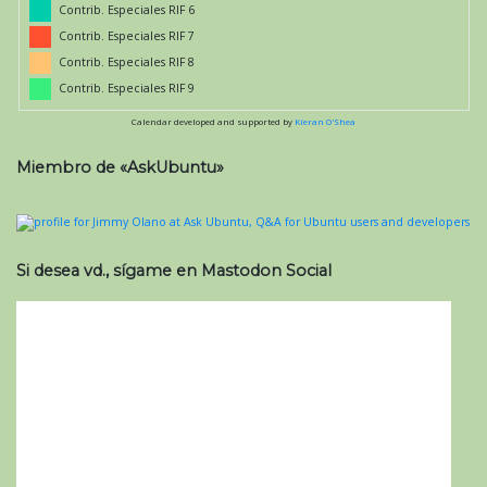
Contrib. Especiales RIF 6
Contrib. Especiales RIF 7
Contrib. Especiales RIF 8
Contrib. Especiales RIF 9
Calendar developed and supported by
Kieran O'Shea
Miembro de «AskUbuntu»
Si desea vd., sígame en Mastodon Social