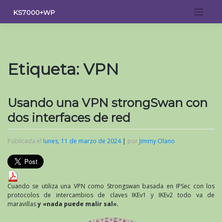
Saltar
KS7000+WP
al
contenido
Etiqueta:
VPN
Usando una VPN strongSwan con
dos interfaces de red
Publicada el
lunes, 11 de marzo de 2024
|
por
Jimmy Olano
Cuando se utiliza una VPN como Strongswan basada en IPSec con los
protocolos de intercambios de claves IKEv1 y IKEv2 todo va de
maravillas
y «nada puede malir sal»
.