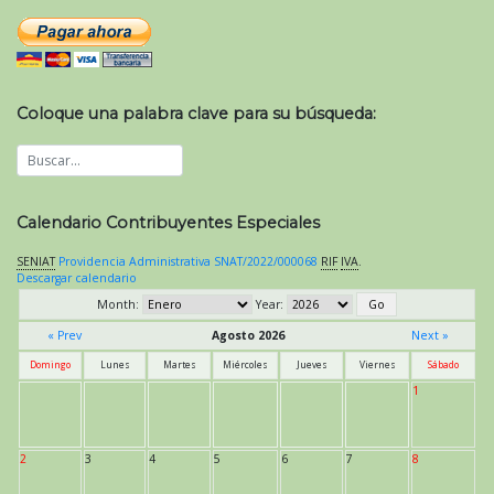
Coloque una palabra clave para su búsqueda:
Calendario Contribuyentes Especiales
SENIAT
Providencia Administrativa SNAT/2022/000068
RIF
IVA
.
Descargar calendario
Month:
Year:
« Prev
Agosto 2026
Next »
Domingo
Lunes
Martes
Miércoles
Jueves
Viernes
Sábado
1
2
3
4
5
6
7
8