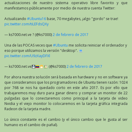
actualizaciones de nuestro sistema operativo libre favorito y que
manifestamos públicamente por medio de nuestra cuenta Twitter:
Actualizando
#Ubuntu16
base, 70 megabytes, ¡algo "gordo" se trae!
pic.twitter.com/tiLEFdsQXy
— ks7000.net.ve ? (@ks7000)
2 de febrero de 2017
Una de las POCAS veces que
#Ubuntu
me solicita reiniciar el ordenador y
eso porque utilizamos la versión "desktop".
pic.twitter.com/U9zXayDFXl
— ks7000.net.ve
(@ks7000)
2 de febrero de 2017
Por ahora nuestra solución será basada en hardware y no en software ya
que consideramos que los programadores de Ubuntu tienen razón: 1024
por 768 se nos ha quedado corto en este año 2017. Es por ello que
trabajaremos muy duro para ganar dinero y comprar un monitor de 22
pulgadas que lo conectaremos como principal a la tarjeta de video
Nvidia y el viejo monitor lo colocaremos en la tarjeta gráfica integrada
Radeon de la tarjeta madre.
Lo único constante es el cambio (y el único cambio que le gusta al ser
humano es el cambio de pañal).