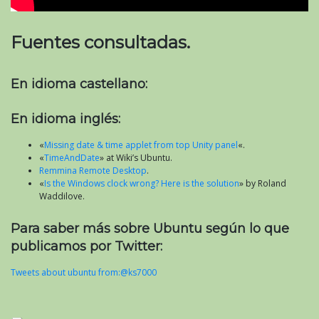
Fuentes consultadas.
En idioma castellano:
En idioma inglés:
«
Missing date & time applet from top Unity panel
«.
«
TimeAndDate
» at Wiki’s Ubuntu.
Remmina Remote Desktop
.
«
Is the Windows clock wrong? Here is the solution
» by Roland
Waddilove.
Para saber más sobre Ubuntu según lo que
publicamos por Twitter:
Tweets about ubuntu from:@ks7000