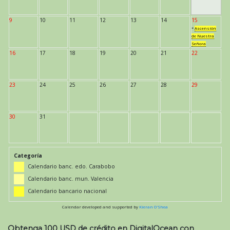
9
10
11
12
13
14
15
*
Ascensión
de Nuestra
Señora
16
17
18
19
20
21
22
23
24
25
26
27
28
29
30
31
Categoría
Calendario banc. edo. Carabobo
Calendario banc. mun. Valencia
Calendario bancario nacional
Calendar developed and supported by
Kieran O'Shea
Obtenga 100 USD de crédito en DigitalOcean con