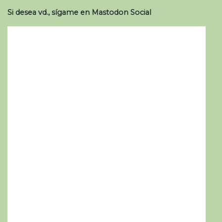
Si desea vd., sígame en Mastodon Social