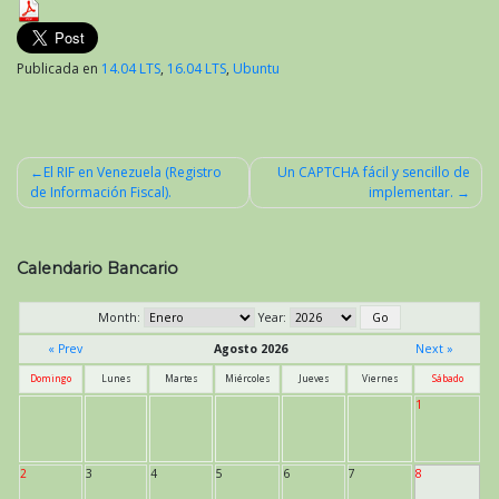
Publicada en
14.04 LTS
,
16.04 LTS
,
Ubuntu
El RIF en Venezuela (Registro
Un CAPTCHA fácil y sencillo de
de Información Fiscal).
implementar.
Navegación
de
entradas
Calendario Bancario
Month:
Year:
« Prev
Agosto 2026
Next »
Domingo
Lunes
Martes
Miércoles
Jueves
Viernes
Sábado
1
2
3
4
5
6
7
8