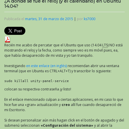
¿A dónde se fue el reloj (y el calendario) en Ubuntu
14.04?
Publicada el
martes, 31 de marzo de 2015
|
por
ks7000
Recién me acabo de percatar que el Ubuntu que uso (14.04
LTS
) NO está
mostrando el reloj y la fecha, como siempre veo es mi móvil pues, ea,
que había desaparecido de mi vista y yo tan tranquilo.
Investigando
en este enlace (en inglés)
recomiendan abrir una ventana
terminal (que en Ubuntu es CTRL+ALT+T) y transcribir lo siguiente:
sudo killall unity-panel-service
colocan su respectiva contraseña ¡y listo!
En el enlace mencionado culpan a ciertas aplicaciones, en mi caso lo que
hice fue una «gran» actualización y
creo
allí fue cuando desapareció de
mi Escritorio.
Si desean personalizar aún más hagan click en el botón de apagado y del
submenú seleccionan
«Configuración del sistema»
y al abrir la