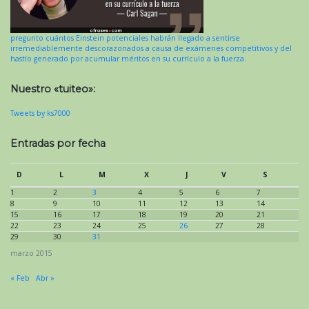
pregunto cuántos Einstein potenciales habrán llegado a sentirse
irremediablemente descorazonados a causa de exámenes competitivos y del
hastío generado por acumular méritos en su currículo a la fuerza.
Nuestro «tuiteo»:
Tweets by ks7000
Entradas por fecha
D
L
M
X
J
V
S
1
2
3
4
5
6
7
8
9
10
11
12
13
14
15
16
17
18
19
20
21
22
23
24
25
26
27
28
29
30
31
marzo 2015
« Feb
Abr »