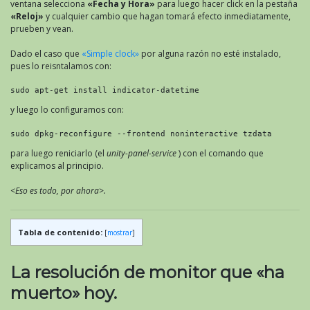
ventana selecciona
«Fecha y Hora»
para luego hacer click en la pestaña
«Reloj»
y cualquier cambio que hagan tomará efecto inmediatamente,
prueben y vean.
Dado el caso que
«Simple clock»
por alguna razón no esté instalado,
pues lo reisntalamos con:
sudo apt-get install indicator-datetime
y luego lo configuramos con:
sudo dpkg-reconfigure --frontend noninteractive tzdata
para luego reniciarlo (el
unity-panel-service
) con el comando que
explicamos al principio.
<Eso es todo, por ahora>.
Tabla de contenido:
[
mostrar
]
La resolución de monitor que «ha
muerto» hoy.