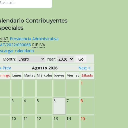
alendario Contribuyentes
speciales
NIAT
Providencia Administrativa
AT/2022/000068
RIF
IVA
.
scargar calendario
Month:
Year:
« Prev
Agosto 2026
Next »
mingo
Lunes
Martes
Miércoles
Jueves
Viernes
Sábado
1
3
4
5
6
7
8
10
11
12
13
14
15