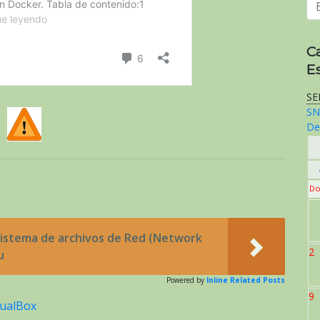
C
E
SE
SN
De
Do
Sistema de archivos de Red (Network
2
u
Powered by
Inline Related Posts
9
tualBox