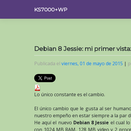
Saltar
KS7000+WP
al
contenido
Debian 8 Jessie: mi primer vista
Publicada el
viernes, 01 de mayo de 2015
|
p
Lo único constante es el cambio.
El único cambio que le gusta al ser human
nuestro empeño en estar siempre a la par de
He aquí el nuevo
Debian 8 Jessie
el cual 
con 1024 MB
RAM
, 128 MB video y 2 proce