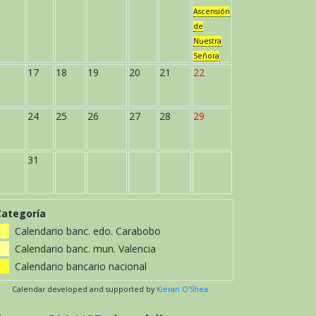
Ascensión
de
Nuestra
Señora
17
18
19
20
21
22
24
25
26
27
28
29
31
Categoría
Calendario banc. edo. Carabobo
Calendario banc. mun. Valencia
Calendario bancario nacional
Calendar developed and supported by
Kieran O'Shea