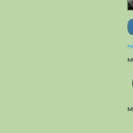
Pyt
M
M