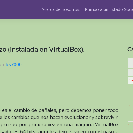
Acerca de nosotros.
Rumbo a un Estado Socio
zo (instalada en VirtualBox).
C
or
ks7000
Do
2
o es el cambio de pañales, pero debemos poner todo
 los cambios que nos hacen evolucionar y sobrevivir.
lo pruebo por primera vez en una máquina VirtualBox
9
sadores 64 bits, aquí les dejo el vídeo con el paso a