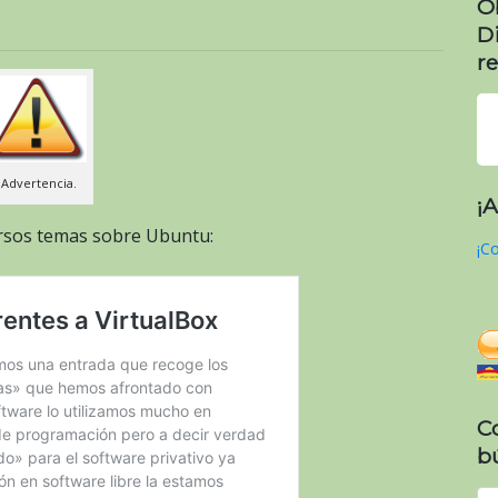
O
D
re
Advertencia.
¡
ersos temas sobre Ubuntu:
¡Co
C
b