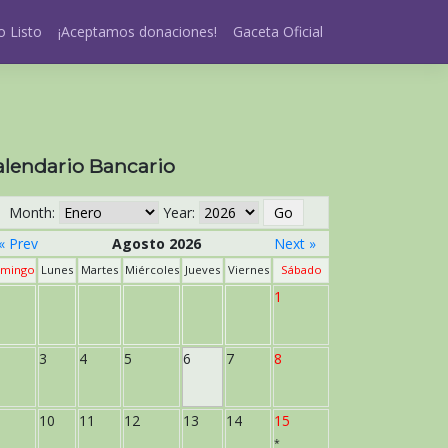
 Listo
¡Aceptamos donaciones!
Gaceta Oficial
alendario Bancario
Month:
Year:
« Prev
Agosto 2026
Next »
mingo
Lunes
Martes
Miércoles
Jueves
Viernes
Sábado
1
3
4
5
6
7
8
10
11
12
13
14
15
*