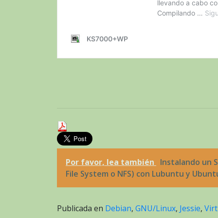
Por favor, lea también
Instalando un 
File System o NFS) con Lubuntu y Ubunt
Publicada en
Debian
,
GNU/Linux
,
Jessie
,
Vir