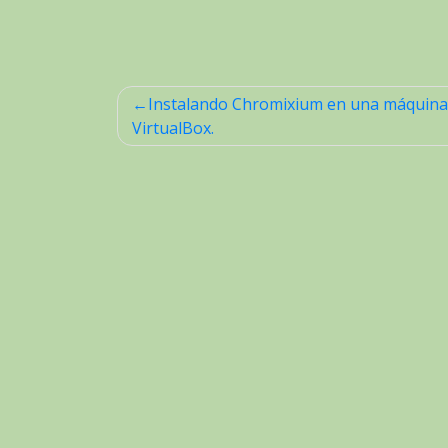
Instalando Chromixium en una máquina
Navegación
VirtualBox.
de
entradas