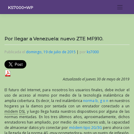
Saltar
KS7000+WP
al
contenido
Por llegar a Venezuela: nuevo ZTE MF910.
Publicada el
domingo, 19 de julio de 2015
|
por
ks7000
Actualizado el jueves 30 de mayo de 2019
El futuro del Internet, para nosotros los usuarios finales, debe incluir el
uso de acceso al mismo por medio de la tecnología inalámbrica de
amplia cobertura. Es decir, la red inalámbrica
norma b, g o n
en nuestros
hogares ya la damos por sentada con un enrutador conectado a un
módem
DSL
y luego llega hasta nuestros dispositivos por alguna de las
normas mentadas. En los tres últimos años, aproximadamente, dichos
enrutadores han ampliado, por medio de conectores usb, la capacidad
de almacenar datos y/o conectar por
módem tipo 2G/3G
pero ahora con
la llegada de la norma 4G -muy prometedora- noto un punto de inflexión.