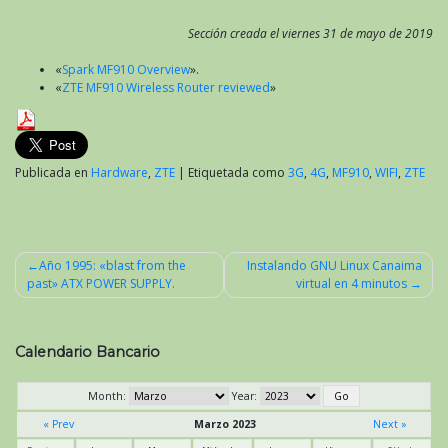
Sección creada el viernes 31 de mayo de 2019
«
Spark MF910 Overview
».
«
ZTE MF910 Wireless Router reviewed
»
Publicada en
Hardware
,
ZTE
|
Etiquetada como
3G
,
4G
,
MF910
,
WIFI
,
ZTE
Año 1995: «blast from the
Instalando GNU Linux Canaima
past» ATX POWER SUPPLY.
virtual en 4 minutos
Navegación
de
entradas
Calendario Bancario
Month:
Year:
« Prev
Marzo 2023
Next »