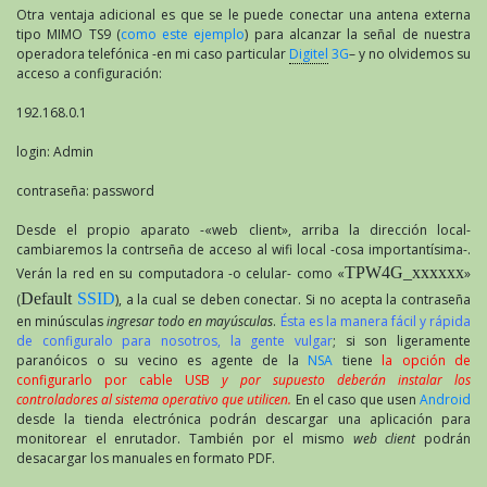
Otra ventaja adicional es que se le puede conectar una antena externa
tipo MIMO TS9 (
como este ejemplo
) para alcanzar la señal de nuestra
operadora telefónica -en mi caso particular
Digitel
3G
– y no olvidemos su
acceso a configuración:
192.168.0.1
login: Admin
contraseña: password
Desde el propio aparato -«web client», arriba la dirección local-
cambiaremos la contrseña de acceso al wifi local -cosa importantísima-.
TPW4G_xxxxxx
Verán la red en su computadora -o celular- como «
»
Default
SSID
(
), a la cual se deben conectar. Si no acepta la contraseña
en minúsculas
ingresar todo en mayúsculas
.
Ésta es la manera fácil y rápida
de configuralo para nosotros, la gente vulgar
; si son ligeramente
paranóicos o su vecino es agente de la
NSA
tiene
la opción de
configurarlo por cable USB
y por supuesto deberán instalar los
controladores al sistema operativo que utilicen.
En el caso que usen
Android
desde la tienda electrónica podrán descargar una aplicación para
monitorear el enrutador. También por el mismo
web client
podrán
desacargar los manuales en formato PDF.