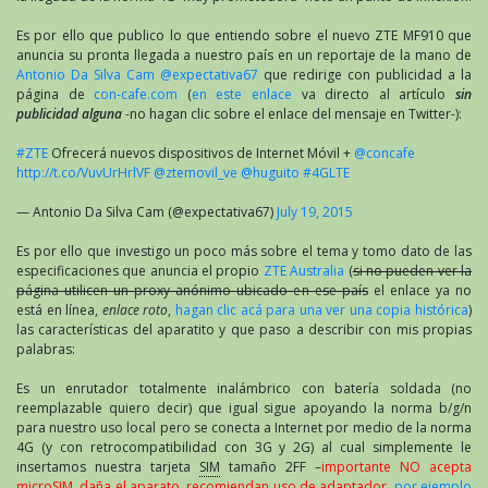
Es por ello que publico lo que entiendo sobre el nuevo ZTE MF910 que
anuncia su pronta llegada a nuestro país en un reportaje de la mano de
Antonio Da Silva Cam @expectativa67
que redirige con publicidad a la
página de
con-cafe.com
(
en este enlace
va directo al artículo
sin
publicidad alguna
-no hagan clic sobre el enlace del mensaje en Twitter-):
#ZTE
Ofrecerá nuevos dispositivos de Internet Móvil +
@concafe
http://t.co/VuvUrHrlVF
@ztemovil_ve
@huguito
#4GLTE
— Antonio Da Silva Cam (@expectativa67)
July 19, 2015
Es por ello que investigo un poco más sobre el tema y tomo dato de las
especificaciones que anuncia el propio
ZTE Australia
(
si no pueden ver la
página utilicen un proxy anónimo ubicado en ese país
el enlace ya no
está en línea,
enlace roto
,
hagan clic acá para una ver una copia histórica
)
las características del aparatito y que paso a describir con mis propias
palabras:
Es un enrutador totalmente inalámbrico con batería soldada (no
reemplazable quiero decir) que igual sigue apoyando la norma b/g/n
para nuestro uso local pero se conecta a Internet por medio de la norma
4G (y con retrocompatibilidad con 3G y 2G) al cual simplemente le
insertamos nuestra tarjeta
SIM
tamaño 2FF –
importante NO acepta
microSIM, daña el aparato, recomiendan uso de adaptador,
por ejemplo