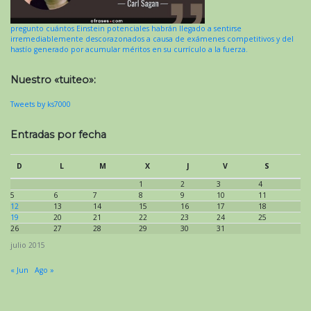
pregunto cuántos Einstein potenciales habrán llegado a sentirse
irremediablemente descorazonados a causa de exámenes competitivos y del
hastío generado por acumular méritos en su currículo a la fuerza.
Nuestro «tuiteo»:
Tweets by ks7000
Entradas por fecha
D
L
M
X
J
V
S
1
2
3
4
5
6
7
8
9
10
11
12
13
14
15
16
17
18
19
20
21
22
23
24
25
26
27
28
29
30
31
julio 2015
« Jun
Ago »