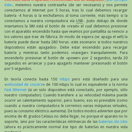
éste
-, metemos nuestra contraseña (de ser necesario) y nos permite
conectarnos al Internet por 5 horas, tras lo cual debemos recargar
batería -4 horas si la enchufamos al toma corriente, más tiempo si la
conectamos a nuestra computadora vía
USB
-. Justo debajo de donde
insertamos la SIM está el botón de «reset» el cual debemos presionar
con el aparatito encendido hasta que veamos por pantallita su reinicio a
los valores que trae de fábrica. En modo de espera (se apaga el wifi) la
batería puede durar hasta 280 horas -este escenario si todos nuestros
dispositivos están apagados-. Debe estar encendido para recargar
batería y mientras tanto podemos «navegar» tranquilamente. Para
encenderlo presionar el botón de «power» por 2 segundos, tarda 20
segundos en arrancar y para apagarlo mantener presionado el botón
por 5 segundos.
En teoría conecta hasta 150
mbps
pero está diseñado para una
«
velocidad de crucero
» de 100 mbps lo cual es equivalente a la norma
Fast Ethernet
(si un solo dispositivo está conectado, por ejemplo, sólo
nuestro computador). Cuando transfiere a su velocidad máxima puede
ocurrir un calentamiento superior, pero bueno, eso es previsible (como
cuando a nuestra computadora le corremos varias máquinas virtuales,
pues su consumo eléctrico aumenta). De todos modos advierten que por
encima de 45 grados Celsius no debe llegar, no porque el aparato no lo
soporte, sino por las características intrínsecas de las
baterías ión Litio
(ahora es prácticamente normal ése tipo de baterías en nuestra vida