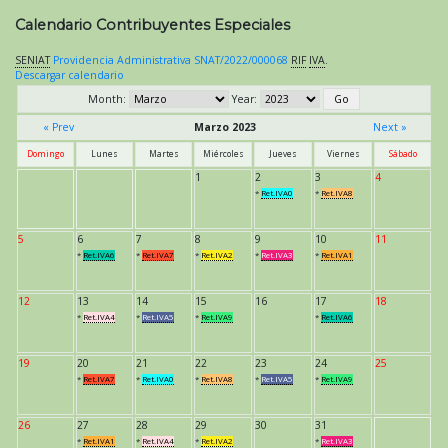
Calendario Contribuyentes Especiales
SENIAT
Providencia Administrativa SNAT/2022/000068
RIF
IVA
.
Descargar calendario
Month:
Year:
« Prev
Marzo 2023
Next »
Domingo
Lunes
Martes
Miércoles
Jueves
Viernes
Sábado
1
2
3
4
*
Ret.IVA0
*
Ret.IVA8
5
6
7
8
9
10
11
*
Ret.IVA6
*
Ret.IVA7
*
Ret.IVA2
*
Ret.IVA3
*
Ret.IVA1
12
13
14
15
16
17
18
*
Ret.IVA4
*
Ret.IVA5
*
Ret.IVA9
*
Ret.IVA6
19
20
21
22
23
24
25
*
Ret.IVA7
*
Ret.IVA0
*
Ret.IVA8
*
Ret.IVA5
*
Ret.IVA9
26
27
28
29
30
31
*
Ret.IVA1
*
Ret.IVA4
*
Ret.IVA2
*
Ret.IVA3