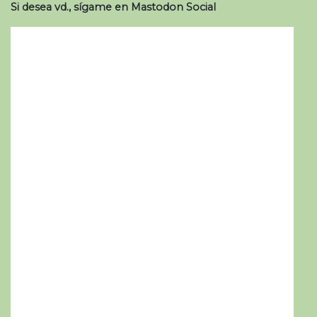
Si desea vd., sígame en Mastodon Social