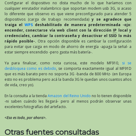
Configurar el dispositivo no dista mucho de lo que haríamos con
cualquier enrutador inalambrico que soportan modem usb 3G, si acaso
lo diferente que observo es que viene preconfigurado para atender 5
dispositivos (carga de trabajo recomendada)
y se agradece que
traiga el
WPS
deshabilitado de manera predeterminada -ojo:
encender, conectarse vía web client con la dirección
IP
local y
credenciales, cambiar la contraseña y desactivar el SSID lo más
rápido posible-.
Otra opción disponible es cambiar la configuración
para evitar que caiga en modo de ahorro de energía -apaga la señal- a
estar siempre encendido -pero gasta más batería-.
Ya para finalizar, como nota curiosa, este modelo MF910,
si se
desbloquea como es debido
, se comporta exactamente igual al MF91D
que es más barato pero no soporta 3G -banda de 800 MHz- (en Europa
esto no es problema pero acá la banda 3G le quedan unos cuantos años
de vida, creo yo).
En la consulta a la tienda
Amazon del Reino Unido
no lo tienen disponible
-ni saben cuándo les llegará- pero al menos podrán observar unas
excelentes fotografías del artefacto.
<Eso es todo, por ahora>.
Otras fuentes consultadas