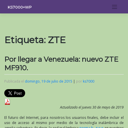
Saltar
KS7000+WP
al
contenido
Etiqueta:
ZTE
Por llegar a Venezuela: nuevo ZTE
MF910.
Publicada el
domingo, 19 de julio de 2015
|
por
ks7000
Actualizado el jueves 30 de mayo de 2019
El futuro del Internet, para nosotros los usuarios finales, debe incluir el
uso de acceso al mismo por medio de la tecnología inalámbrica de
amplia cobertura. Es decir, la red inalámbrica
norma b, g o n
en nuestros