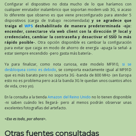
Configurar el dispositivo no dista mucho de lo que haríamos con
cualquier enrutador inalambrico que soportan modem usb 3G, si acaso
lo diferente que observo es que viene preconfigurado para atender 5
dispositivos (carga de trabajo recomendada)
y se agradece que
traiga el
WPS
deshabilitado de manera predeterminada -ojo:
encender, conectarse vía web client con la dirección
IP
local y
credenciales, cambiar la contraseña y desactivar el SSID lo más
rápido posible-.
Otra opción disponible es cambiar la configuración
para evitar que caiga en modo de ahorro de energía -apaga la señal- a
estar siempre encendido -pero gasta más batería-.
Ya para finalizar, como nota curiosa, este modelo MF910,
si se
desbloquea como es debido
, se comporta exactamente igual al MF91D
que es más barato pero no soporta 3G -banda de 800 MHz- (en Europa
esto no es problema pero acá la banda 3G le quedan unos cuantos años
de vida, creo yo).
En la consulta a la tienda
Amazon del Reino Unido
no lo tienen disponible
-ni saben cuándo les llegará- pero al menos podrán observar unas
excelentes fotografías del artefacto.
<Eso es todo, por ahora>.
Otras fuentes consultadas