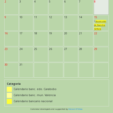
2
3
4
5
6
7
8
9
10
11
12
13
14
15
*
Ascensión
de Nuestra
Señora
16
17
18
19
20
21
22
23
24
25
26
27
28
29
30
31
Categoría
Calendario banc. edo. Carabobo
Calendario banc. mun. Valencia
Calendario bancario nacional
Calendar developed and supported by
Kieran O'Shea