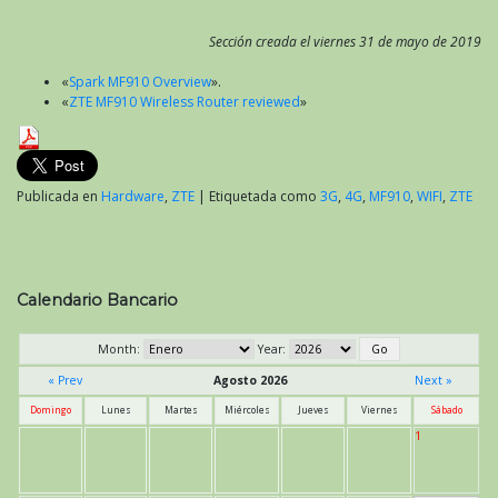
Sección creada el viernes 31 de mayo de 2019
«
Spark MF910 Overview
».
«
ZTE MF910 Wireless Router reviewed
»
Publicada en
Hardware
,
ZTE
|
Etiquetada como
3G
,
4G
,
MF910
,
WIFI
,
ZTE
Calendario Bancario
Month:
Year:
« Prev
Agosto 2026
Next »
Domingo
Lunes
Martes
Miércoles
Jueves
Viernes
Sábado
1