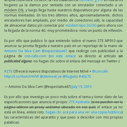
hogares ya la damos por sentada con un enrutador conectado a un
módem
DSL
y luego llega hasta nuestros dispositivos por alguna de las
normas mentadas. En los tres últimos años, aproximadamente, dichos
enrutadores han ampliado, por medio de conectores usb, la capacidad
de almacenar datos y/o conectar por
módem tipo 2G/3G
pero ahora con
la llegada de la norma 4G -muy prometedora- noto un punto de inflexión.
Es por ello que publico lo que entiendo sobre el nuevo ZTE MF910 que
anuncia su pronta llegada a nuestro país en un reportaje de la mano de
Antonio Da Silva Cam @expectativa67
que redirige con publicidad a la
página de
con-cafe.com
(
en este enlace
va directo al artículo
sin
publicidad alguna
-no hagan clic sobre el enlace del mensaje en Twitter-):
#ZTE
Ofrecerá nuevos dispositivos de Internet Móvil +
@concafe
http://t.co/VuvUrHrlVF
@ztemovil_ve
@huguito
#4GLTE
— Antonio Da Silva Cam (@expectativa67)
July 19, 2015
Es por ello que investigo un poco más sobre el tema y tomo dato de las
especificaciones que anuncia el propio
ZTE Australia
(
si no pueden ver la
página utilicen un proxy anónimo ubicado en ese país
el enlace ya no
está en línea,
enlace roto
,
hagan clic acá para una ver una copia histórica
)
las características del aparatito y que paso a describir con mis propias
palabras: