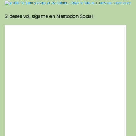
Si desea vd., sígame en Mastodon Social