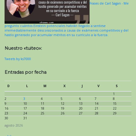
Frases de Carl Sagan - Me
pregunto cuántos Einstein potenciales habrán llegado a sentirse
irremediablemente descorazonados a causa de exámenes competitivos y del
hastío generado por acumular méritos en su currículo a la fuerza.
Nuestro «tuiteo»:
Tweets by ks7000
Entradas por fecha
D
L
M
X
J
V
S
1
2
3
4
5
6
7
8
9
10
11
12
13
14
15
16
17
18
19
20
21
22
23
24
25
26
27
28
29
30
31
agosto 2026