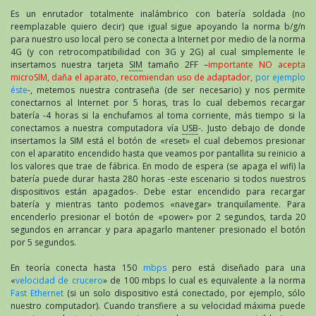
Es un enrutador totalmente inalámbrico con batería soldada (no
reemplazable quiero decir) que igual sigue apoyando la norma b/g/n
para nuestro uso local pero se conecta a Internet por medio de la norma
4G (y con retrocompatibilidad con 3G y 2G) al cual simplemente le
insertamos nuestra tarjeta
SIM
tamaño 2FF –
importante NO acepta
microSIM, daña el aparato, recomiendan uso de adaptador,
por ejemplo
éste
-, metemos nuestra contraseña (de ser necesario) y nos permite
conectarnos al Internet por 5 horas, tras lo cual debemos recargar
batería -4 horas si la enchufamos al toma corriente, más tiempo si la
conectamos a nuestra computadora vía
USB
-. Justo debajo de donde
insertamos la SIM está el botón de «reset» el cual debemos presionar
con el aparatito encendido hasta que veamos por pantallita su reinicio a
los valores que trae de fábrica. En modo de espera (se apaga el wifi) la
batería puede durar hasta 280 horas -este escenario si todos nuestros
dispositivos están apagados-. Debe estar encendido para recargar
batería y mientras tanto podemos «navegar» tranquilamente. Para
encenderlo presionar el botón de «power» por 2 segundos, tarda 20
segundos en arrancar y para apagarlo mantener presionado el botón
por 5 segundos.
En teoría conecta hasta 150
mbps
pero está diseñado para una
«
velocidad de crucero
» de 100 mbps lo cual es equivalente a la norma
Fast Ethernet
(si un solo dispositivo está conectado, por ejemplo, sólo
nuestro computador). Cuando transfiere a su velocidad máxima puede