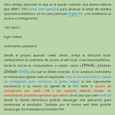
Otra ventaja adicional es que se le puede conectar una antena externa
tipo MIMO TS9 (
como este ejemplo
) para alcanzar la señal de nuestra
operadora telefónica -en mi caso particular
Digitel
3G
– y no olvidemos su
acceso a configuración:
192.168.0.1
login: Admin
contraseña: password
Desde el propio aparato -«web client», arriba la dirección local-
cambiaremos la contrseña de acceso al wifi local -cosa importantísima-.
TPW4G_xxxxxx
Verán la red en su computadora -o celular- como «
»
Default
SSID
(
), a la cual se deben conectar. Si no acepta la contraseña
en minúsculas
ingresar todo en mayúsculas
.
Ésta es la manera fácil y rápida
de configuralo para nosotros, la gente vulgar
; si son ligeramente
paranóicos o su vecino es agente de la
NSA
tiene
la opción de
configurarlo por cable USB
y por supuesto deberán instalar los
controladores al sistema operativo que utilicen.
En el caso que usen
Android
desde la tienda electrónica podrán descargar una aplicación para
monitorear el enrutador. También por el mismo
web client
podrán
desacargar los manuales en formato PDF.