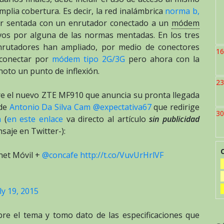
plia cobertura. Es decir, la red inalámbrica
norma b,
r sentada con un enrutador conectado a un
módem
ivos por alguna de las normas mentadas. En los tres
nrutadores han ampliado, por medio de conectores
16
 conectar por
módem tipo 2G/3G
pero ahora con la
oto un punto de inflexión.
23
bre el nuevo ZTE MF910 que anuncia su pronta llegada
 de
Antonio Da Silva Cam @expectativa67
que redirige
30
m
(
en este enlace
va directo al artículo
sin publicidad
saje en Twitter-):
net Móvil +
@concafe
http://t.co/VuvUrHrlVF
ly 19, 2015
re el tema y tomo dato de las especificaciones que