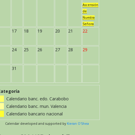
Ascensión
de
Nuestra
Señora
17
18
19
20
21
22
24
25
26
27
28
29
31
Categoría
Calendario banc. edo. Carabobo
Calendario banc. mun. Valencia
Calendario bancario nacional
Calendar developed and supported by
Kieran O'Shea