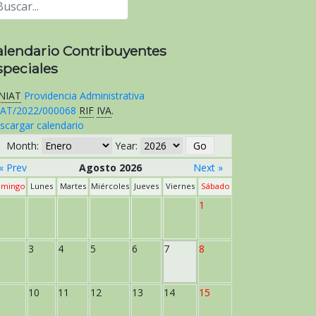
alendario Contribuyentes
speciales
NIAT
Providencia Administrativa
AT/2022/000068
RIF
IVA
.
scargar calendario
Month:
Year:
« Prev
Agosto 2026
Next »
mingo
Lunes
Martes
Miércoles
Jueves
Viernes
Sábado
1
3
4
5
6
7
8
10
11
12
13
14
15