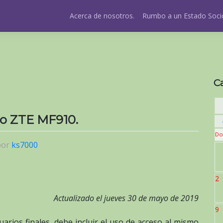
Acerca de nosotros.
Rumbo a un Estado Socio
C
vo ZTE MF910.
Do
por
ks7000
2
Actualizado el jueves 30 de mayo de 2019
9
uarios finales, debe incluir el uso de acceso al mismo