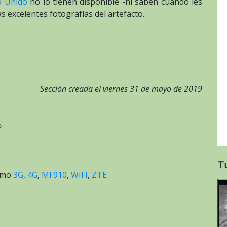
o Unido
no lo tienen disponible -ni saben cuándo les
 excelentes fotografías del artefacto.
Sección creada el viernes 31 de mayo de 2019
»
T
como
3G
,
4G
,
MF910
,
WIFI
,
ZTE