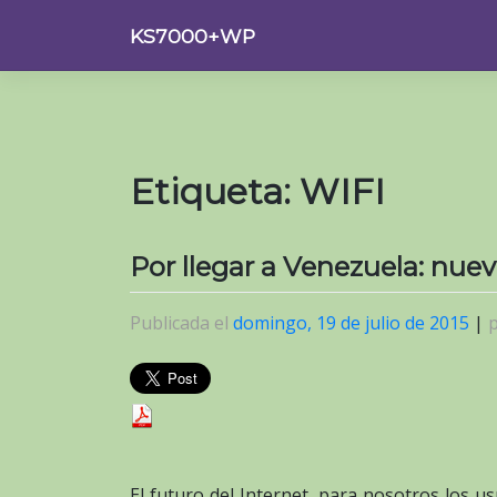
Saltar
KS7000+WP
al
contenido
Etiqueta:
WIFI
Por llegar a Venezuela: nue
Publicada el
domingo, 19 de julio de 2015
|
El futuro del Internet, para nosotros los us