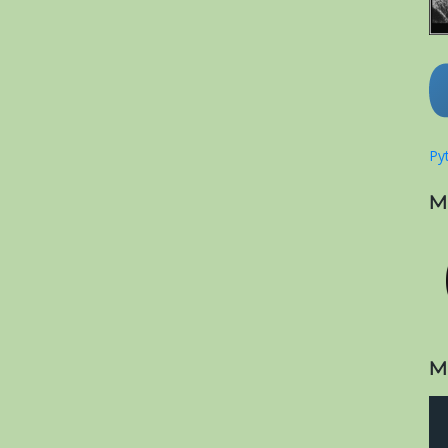
Pyt
M
M