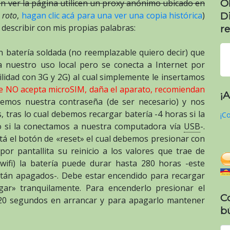
O
n ver la página utilicen un proxy anónimo ubicado en
 roto
,
hagan clic acá para una ver una copia histórica
)
D
a describir con mis propias palabras:
re
 batería soldada (no reemplazable quiero decir) que
 nuestro uso local pero se conecta a Internet por
lidad con 3G y 2G) al cual simplemente le insertamos
e NO acepta microSIM, daña el aparato, recomiendan
¡
temos nuestra contraseña (de ser necesario) y nos
, tras lo cual debemos recargar batería -4 horas si la
¡Co
o si la conectamos a nuestra computadora vía
USB
-.
tá el botón de «reset» el cual debemos presionar con
or pantallita su reinicio a los valores que trae de
wifi) la batería puede durar hasta 280 horas -este
están apagados-. Debe estar encendido para recargar
ar» tranquilamente. Para encenderlo presionar el
C
20 segundos en arrancar y para apagarlo mantener
b