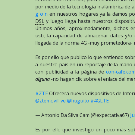
por medio de la tecnología inalámbrica de am
g o n
en nuestros hogares ya la damos po
DSL
y luego llega hasta nuestros disposit
últimos años, aproximadamente, dichos e
usb, la capacidad de almacenar datos y/o
llegada de la norma 4G -muy prometedora- n
Es por ello que publico lo que entiendo so
a nuestro país en un reportaje de la mano
con publicidad a la página de
con-cafe.co
alguna
-no hagan clic sobre el enlace del men
#ZTE
Ofrecerá nuevos dispositivos de Inter
@ztemovil_ve
@huguito
#4GLTE
— Antonio Da Silva Cam (@expectativa67)
Ju
Es por ello que investigo un poco más sob