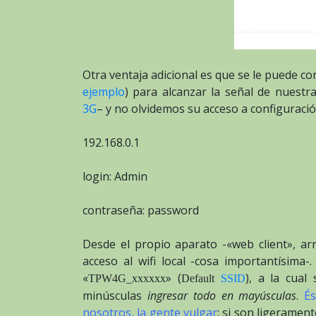
Otra ventaja adicional es que se le puede c
ejemplo
) para alcanzar la señal de nuestr
3G
– y no olvidemos su acceso a configuració
192.168.0.1
login: Admin
contraseña: password
Desde el propio aparato -«web client», arr
acceso al wifi local -cosa importantísima
«
» (
), a la cual
TPW4G_xxxxxx
Default
SSID
minúsculas
ingresar todo en mayúsculas
.
És
nosotros, la gente vulgar
; si son ligeramen