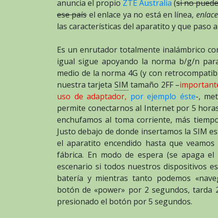
anuncia el propio
ZTE Australia
(
si no puede
ese país
el enlace ya no está en línea,
enlace
las características del aparatito y que paso 
Es un enrutador totalmente inalámbrico con
igual sigue apoyando la norma b/g/n para
medio de la norma 4G (y con retrocompatibi
nuestra tarjeta
SIM
tamaño 2FF –
important
uso de adaptador,
por ejemplo éste
-, me
permite conectarnos al Internet por 5 horas
enchufamos al toma corriente, más tiemp
Justo debajo de donde insertamos la SIM es
el aparatito encendido hasta que veamos p
fábrica. En modo de espera (se apaga el 
escenario si todos nuestros dispositivos 
batería y mientras tanto podemos «naveg
botón de «power» por 2 segundos, tarda 
presionado el botón por 5 segundos.