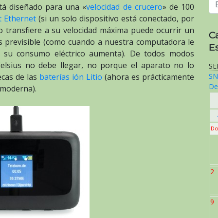
tá diseñado para una «
velocidad de crucero
» de 100
t Ethernet
(si un solo dispositivo está conectado, por
 transfiere a su velocidad máxima puede ocurrir un
C
s previsible (como cuando a nuestra computadora le
E
es su consumo eléctrico aumenta). De todos modos
elsius no debe llegar, no porque el aparato no lo
SE
secas de las
baterías ión Litio
(ahora es prácticamente
SN
De
 moderna).
Do
2
9