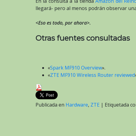
En la consulta a la tienda
Amazon del Rein
llegará- pero al menos podrán observar unas
<Eso es todo, por ahora>.
Otras fuentes consultadas
«
Spark MF910 Overview
».
«
ZTE MF910 Wireless Router reviewed
Publicada en
Hardware
,
ZTE
|
Etiquetada 