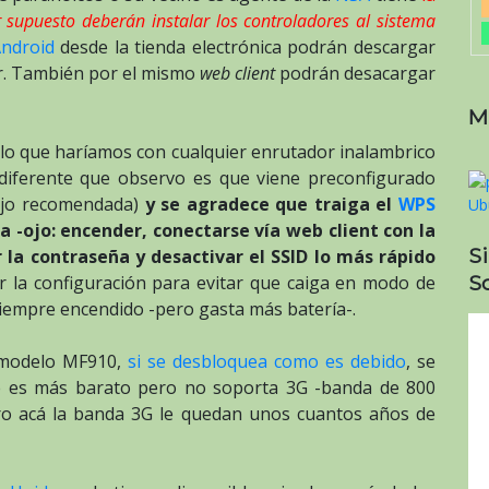
 supuesto deberán instalar los controladores al sistema
ndroid
desde la tienda electrónica podrán descargar
or. También por el mismo
web client
podrán desacargar
M
 lo que haríamos con cualquier enrutador inalambrico
diferente que observo es que viene preconfigurado
bajo recomendada)
y se agradece que traiga el
WPS
-ojo: encender, conectarse vía web client con la
S
 la contraseña y desactivar el SSID lo más rápido
So
r la configuración para evitar que caiga en modo de
siempre encendido -pero gasta más batería-.
e modelo MF910,
si se desbloquea como es debido
, se
e es más barato pero no soporta 3G -banda de 800
o acá la banda 3G le quedan unos cuantos años de