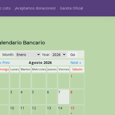
 Listo
¡Aceptamos donaciones!
Gaceta Oficial
alendario Bancario
Month:
Year:
« Prev
Agosto 2026
Next »
mingo
Lunes
Martes
Miércoles
Jueves
Viernes
Sábado
1
3
4
5
6
7
8
10
11
12
13
14
15
*