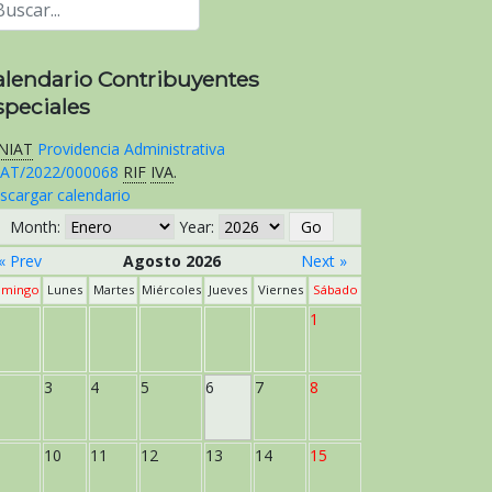
alendario Contribuyentes
speciales
NIAT
Providencia Administrativa
AT/2022/000068
RIF
IVA
.
scargar calendario
Month:
Year:
« Prev
Agosto 2026
Next »
mingo
Lunes
Martes
Miércoles
Jueves
Viernes
Sábado
1
3
4
5
6
7
8
10
11
12
13
14
15