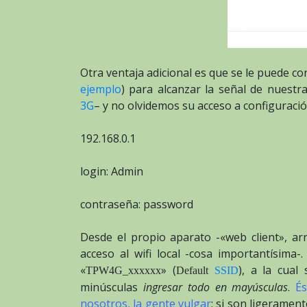
Otra ventaja adicional es que se le puede c
ejemplo
) para alcanzar la señal de nuestr
3G
– y no olvidemos su acceso a configuració
192.168.0.1
login: Admin
contraseña: password
Desde el propio aparato -«web client», arr
acceso al wifi local -cosa importantísima
«
» (
), a la cual
TPW4G_xxxxxx
Default
SSID
minúsculas
ingresar todo en mayúsculas
.
És
nosotros, la gente vulgar
; si son ligeramen