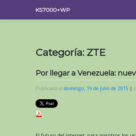
Saltar
KS7000+WP
al
contenido
Categoría:
ZTE
Por llegar a Venezuela: nue
Publicada el
domingo, 19 de julio de 2015
|
El futuro del Internet, para nosotros los us