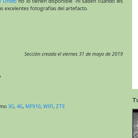
o Unido
no lo tienen disponible -ni saben cuándo les
 excelentes fotografías del artefacto.
Sección creada el viernes 31 de mayo de 2019
»
T
como
3G
,
4G
,
MF910
,
WIFI
,
ZTE