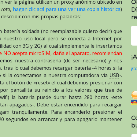
O
n ver la página utilicen un proxy anónimo ubicado en
 roto
,
hagan clic acá para una ver una copia histórica
)
D
a describir con mis propias palabras:
re
 batería soldada (no reemplazable quiero decir) que
 nuestro uso local pero se conecta a Internet por
lidad con 3G y 2G) al cual simplemente le insertamos
e NO acepta microSIM, daña el aparato, recomiendan
¡
temos nuestra contraseña (de ser necesario) y nos
, tras lo cual debemos recargar batería -4 horas si la
¡Co
o si la conectamos a nuestra computadora vía
USB
-.
tá el botón de «reset» el cual debemos presionar con
or pantallita su reinicio a los valores que trae de
wifi) la batería puede durar hasta 280 horas -este
están apagados-. Debe estar encendido para recargar
ar» tranquilamente. Para encenderlo presionar el
C
20 segundos en arrancar y para apagarlo mantener
b