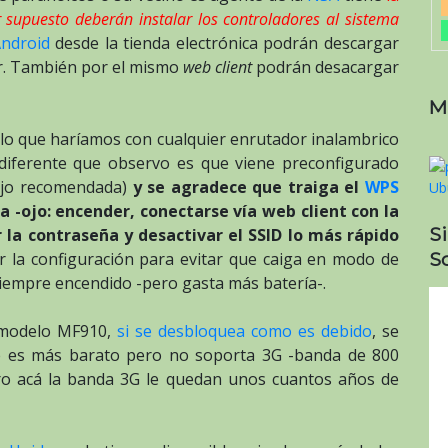
 supuesto deberán instalar los controladores al sistema
ndroid
desde la tienda electrónica podrán descargar
or. También por el mismo
web client
podrán desacargar
M
 lo que haríamos con cualquier enrutador inalambrico
diferente que observo es que viene preconfigurado
bajo recomendada)
y se agradece que traiga el
WPS
-ojo: encender, conectarse vía web client con la
S
 la contraseña y desactivar el SSID lo más rápido
So
r la configuración para evitar que caiga en modo de
siempre encendido -pero gasta más batería-.
e modelo MF910,
si se desbloquea como es debido
, se
e es más barato pero no soporta 3G -banda de 800
o acá la banda 3G le quedan unos cuantos años de