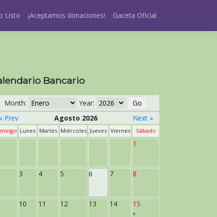
 Listo
¡Aceptamos donaciones!
Gaceta Oficial
alendario Bancario
Month:
Year:
« Prev
Agosto 2026
Next »
mingo
Lunes
Martes
Miércoles
Jueves
Viernes
Sábado
1
3
4
5
6
7
8
10
11
12
13
14
15
*