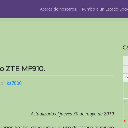
Acerca de nosotros.
Rumbo a un Estado Socio
C
vo ZTE MF910.
Do
por
ks7000
2
Actualizado el jueves 30 de mayo de 2019
9
uarios finales, debe incluir el uso de acceso al mismo