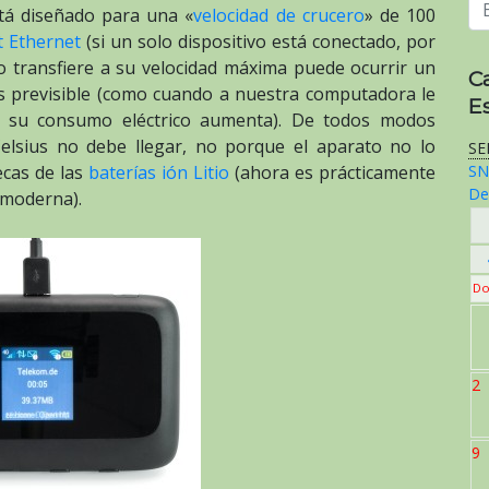
tá diseñado para una «
velocidad de crucero
» de 100
t Ethernet
(si un solo dispositivo está conectado, por
 transfiere a su velocidad máxima puede ocurrir un
C
s previsible (como cuando a nuestra computadora le
E
es su consumo eléctrico aumenta). De todos modos
elsius no debe llegar, no porque el aparato no lo
SE
secas de las
baterías ión Litio
(ahora es prácticamente
SN
De
 moderna).
Do
2
9