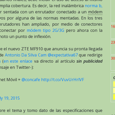
plia cobertura. Es decir, la red inalámbrica
norma b,
r sentada con un enrutador conectado a un
módem
ivos por alguna de las normas mentadas. En los tres
nrutadores han ampliado, por medio de conectores
16
 conectar por
módem tipo 2G/3G
pero ahora con la
oto un punto de inflexión.
23
bre el nuevo ZTE MF910 que anuncia su pronta llegada
 de
Antonio Da Silva Cam @expectativa67
que redirige
30
m
(
en este enlace
va directo al artículo
sin publicidad
saje en Twitter-):
net Móvil +
@concafe
http://t.co/VuvUrHrlVF
ly 19, 2015
re el tema y tomo dato de las especificaciones que