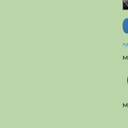
Pyt
M
M