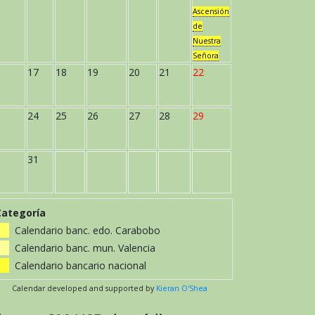
Ascensión
de
Nuestra
Señora
17
18
19
20
21
22
24
25
26
27
28
29
31
Categoría
Calendario banc. edo. Carabobo
Calendario banc. mun. Valencia
Calendario bancario nacional
Calendar developed and supported by
Kieran O'Shea