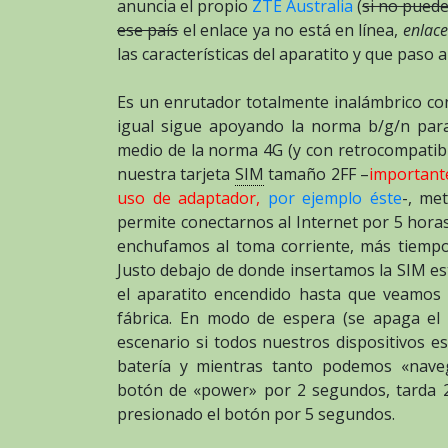
anuncia el propio
ZTE Australia
(
si no puede
ese país
el enlace ya no está en línea,
enlace
las características del aparatito y que paso 
Es un enrutador totalmente inalámbrico con
igual sigue apoyando la norma b/g/n para
medio de la norma 4G (y con retrocompatibi
nuestra tarjeta
SIM
tamaño 2FF –
important
uso de adaptador,
por ejemplo éste
-, me
permite conectarnos al Internet por 5 horas
enchufamos al toma corriente, más tiemp
Justo debajo de donde insertamos la SIM es
el aparatito encendido hasta que veamos p
fábrica. En modo de espera (se apaga el 
escenario si todos nuestros dispositivos 
batería y mientras tanto podemos «naveg
botón de «power» por 2 segundos, tarda 
presionado el botón por 5 segundos.