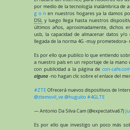
por medio de la tecnología inalámbrica de am
g o n
en nuestros hogares ya la damos po
DSL
y luego llega hasta nuestros disposit
últimos años, aproximadamente, dichos e
usb, la capacidad de almacenar datos y/o
llegada de la norma 4G -muy prometedora- n
Es por ello que publico lo que entiendo so
a nuestro país en un reportaje de la mano
con publicidad a la página de
con-cafe.co
alguna
-no hagan clic sobre el enlace del men
#ZTE
Ofrecerá nuevos dispositivos de Inter
@ztemovil_ve
@huguito
#4GLTE
— Antonio Da Silva Cam (@expectativa67)
Ju
Es por ello que investigo un poco más sob