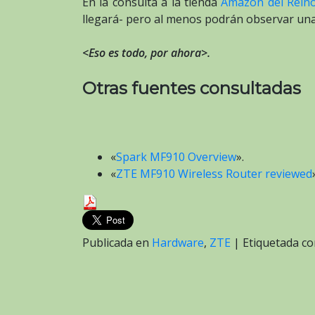
En la consulta a la tienda
Amazon del Rein
llegará- pero al menos podrán observar unas
<Eso es todo, por ahora>.
Otras fuentes consultadas
«
Spark MF910 Overview
».
«
ZTE MF910 Wireless Router reviewed
Publicada en
Hardware
,
ZTE
|
Etiquetada 