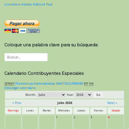
¡Considere instalar Adblock Plus!
Coloque una palabra clave para su búsqueda:
Calendario Contribuyentes Especiales
SENIAT
Providencia Administrativa SNAT/2022/000068
RIF
IVA
.
Descargar calendario
Month:
Year:
« Prev
Julio 2026
Next »
Domingo
Lunes
Martes
Miércoles
Jueves
Viernes
Sábado
1
2
3
4