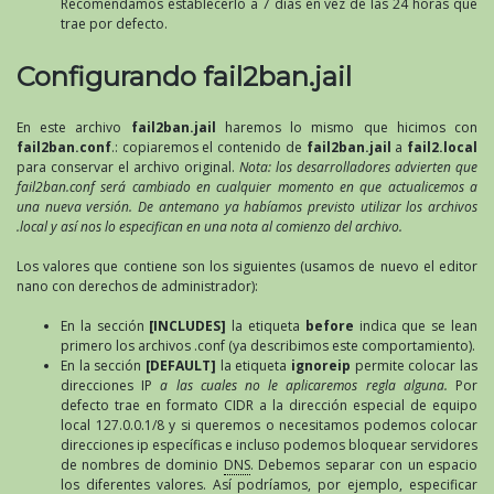
Recomendamos establecerlo a 7 días en vez de las 24 horas que
trae por defecto.
Configurando fail2ban.jail
En este archivo
fail2ban.jail
haremos lo mismo que hicimos con
fail2ban.conf
.: copiaremos el contenido de
fail2ban.jail
a
fail2.local
para conservar el archivo original.
Nota: los desarrolladores advierten que
fail2ban.conf será cambiado en cualquier momento en que actualicemos a
una nueva versión. De antemano ya habíamos previsto utilizar los archivos
.local y así nos lo especifican en una nota al comienzo del archivo.
Los valores que contiene son los siguientes (usamos de nuevo el editor
nano con derechos de administrador):
En la sección
[INCLUDES]
la etiqueta
before
indica que se lean
primero los archivos .conf (ya describimos este comportamiento).
En la sección
[DEFAULT]
la etiqueta
ignoreip
permite colocar las
direcciones IP
a las cuales no le aplicaremos regla alguna.
Por
defecto trae en formato CIDR a la dirección especial de equipo
local 127.0.0.1/8 y si queremos o necesitamos podemos colocar
direcciones ip específicas e incluso podemos bloquear servidores
de nombres de dominio
DNS
. Debemos separar con un espacio
los diferentes valores. Así podríamos, por ejemplo, especificar