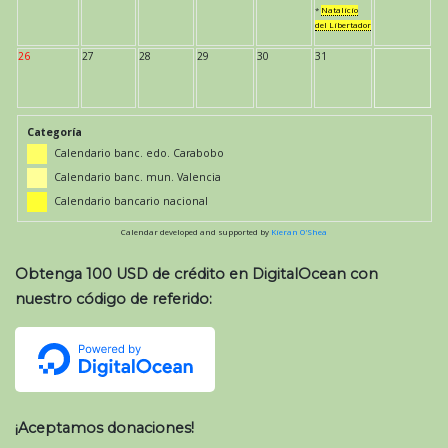
*
Natalicio
del Libertador
26
27
28
29
30
31
Categoría
Calendario banc. edo. Carabobo
Calendario banc. mun. Valencia
Calendario bancario nacional
Calendar developed and supported by
Kieran O'Shea
Obtenga 100 USD de crédito en DigitalOcean con
nuestro código de referido:
¡Aceptamos donaciones!