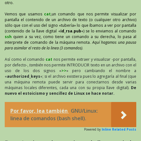
otro.
Vemos que usamos
cat
,un comando que nos permite visualizar por
pantalla el contenido de un archivo de texto (o cualquier otro archivo)
sólo que con el uso del signo «tubería» lo que íbamos a ver por pantalla
(contenido de la llave digital «
id_rsa.pub
«) se lo enviamos al comando
ssh
quien a su vez, como tiene un comando a su derecha, lo pasa al
interprete de comando de la máquina remota.
Aquí hagamos una pausa
para asimilar el resto de la linea (3 comandos)
.
Así como el comando
cat
nos permite extraer y visualizar -por pantalla,
por defecto-,
también
nos permite INTRODUCIR texto en un archivo con el
uso de los dos signos «
>>
» pero cambiando el nombre a
«
authorized_keys
«; si el archivo existiera pues lo agregaría al final (que
una máquina remota puede servir para conectarnos desde varias
máquinas locales diferentes, cada una con su propia llave digital).
De
nuevo el estoicismo y sencillez de Linux se hace notar.
Por favor, lea también
GNU/Linux:
linea de comandos (bash shell).
Powered by
Inline Related Posts