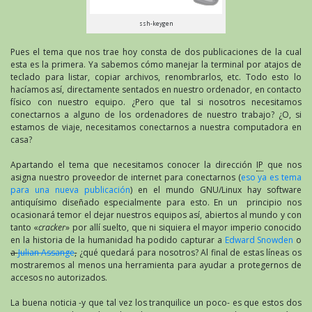
ssh-keygen
Pues el tema que nos trae hoy consta de dos publicaciones de la cual
esta es la primera. Ya sabemos cómo manejar la terminal por atajos de
teclado para listar, copiar archivos, renombrarlos, etc. Todo esto lo
hacíamos así, directamente sentados en nuestro ordenador, en contacto
físico con nuestro equipo. ¿Pero que tal si nosotros necesitamos
conectarnos a alguno de los ordenadores de nuestro trabajo? ¿O, si
estamos de viaje, necesitamos conectarnos a nuestra computadora en
casa?
Apartando el tema que necesitamos conocer la dirección
IP
que nos
asigna nuestro proveedor de internet para conectarnos (
eso ya es tema
para una nueva publicación
) en el mundo GNU/Linux hay software
antiquísimo diseñado especialmente para esto. En un principio nos
ocasionará temor el dejar nuestros equipos así, abiertos al mundo y con
tanto «
cracker
» por allí suelto, que ni siquiera el mayor imperio conocido
en la historia de la humanidad ha podido capturar a
Edward Snowden
o
a
Julian Assange
,
¿qué quedará para nosotros? Al final de estas líneas os
mostraremos al menos una herramienta para ayudar a protegernos de
accesos no autorizados.
La buena noticia -y que tal vez los tranquilice un poco- es que estos dos