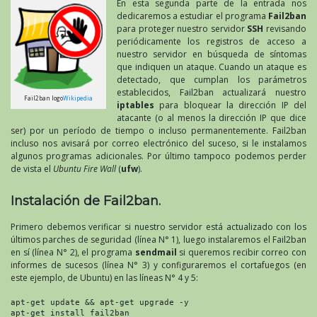
En esta segunda parte de la entrada nos
dedicaremos a estudiar el programa
Fail2ban
para proteger nuestro servidor
SSH
revisando
periódicamente los registros de acceso a
nuestro servidor en búsqueda de síntomas
que indiquen un ataque. Cuando un ataque es
detectado, que cumplan los parámetros
establecidos, Fail2ban actualizará nuestro
Fail2ban logo
Wikipedia
iptables
para bloquear la dirección IP del
atacante (o al menos la dirección IP que dice
ser) por un período de tiempo o incluso permanentemente. Fail2ban
incluso nos avisará por correo electrónico del suceso, si le instalamos
algunos programas adicionales. Por último tampoco podemos perder
de vista el
Ubuntu Fire Wall
(
ufw
).
Instalación de Fail2ban.
Primero debemos verificar si nuestro servidor está actualizado con los
últimos parches de seguridad (línea N° 1), luego instalaremos el Fail2ban
en sí (línea N° 2), el programa
sendmail
si queremos recibir correo con
informes de sucesos (línea N° 3) y configuraremos el cortafuegos (en
este ejemplo, de Ubuntu) en las líneas N° 4 y 5:
apt-get update && apt-get upgrade -y

apt-get install fail2ban
