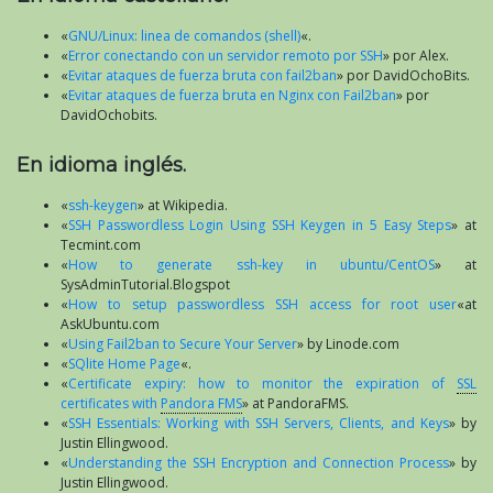
«
GNU/Linux: linea de comandos (shell)
«.
«
Error conectando con un servidor remoto por SSH
» por Alex.
«
Evitar ataques de fuerza bruta con fail2ban
» por DavidOchoBits.
«
Evitar ataques de fuerza bruta en Nginx con Fail2ban
» por
DavidOchobits.
En idioma inglés.
«
ssh-keygen
» at Wikipedia.
«
SSH Passwordless Login Using SSH Keygen in 5 Easy Steps
» at
Tecmint.com
«
How to generate ssh-key in ubuntu/CentOS
» at
SysAdminTutorial.Blogspot
«
How to setup passwordless SSH access for root user
«at
AskUbuntu.com
«
Using Fail2ban to Secure Your Server
» by Linode.com
«
SQlite Home Page
«.
«
Certificate expiry: how to monitor the expiration of
SSL
certificates with
Pandora FMS
» at PandoraFMS.
«
SSH Essentials: Working with SSH Servers, Clients, and Keys
» by
Justin Ellingwood.
«
Understanding the SSH Encryption and Connection Process
» by
Justin Ellingwood.