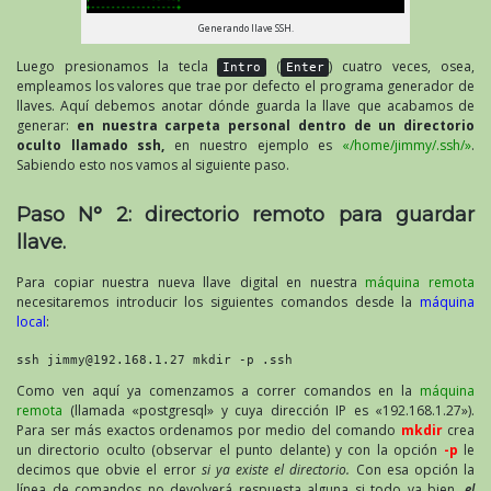
Generando llave SSH.
Luego presionamos la tecla
(
) cuatro veces, osea,
Intro
Enter
empleamos los valores que trae por defecto el programa generador de
llaves. Aquí debemos anotar dónde guarda la llave que acabamos de
generar:
en nuestra carpeta personal dentro de un directorio
oculto llamado ssh,
en nuestro ejemplo es
«/home/jimmy/.ssh/»
.
Sabiendo esto nos vamos al siguiente paso.
Paso N° 2: directorio remoto para guardar
llave.
Para copiar nuestra nueva llave digital en nuestra
máquina remota
necesitaremos introducir los siguientes comandos desde la
máquina
local
:
ssh jimmy@192.168.1.27 mkdir -p .ssh
Como ven aquí ya comenzamos a correr comandos en la
máquina
remota
(llamada «postgresql» y cuya dirección IP es «192.168.1.27»).
Para ser más exactos ordenamos por medio del comando
mkdir
crea
un directorio oculto (observar el punto delante) y con la opción
-p
le
decimos que obvie el error
si ya existe el directorio.
Con esa opción la
línea de comandos no devolverá respuesta alguna si todo va bien,
el