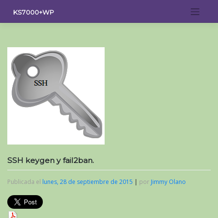
Saltar
KS7000+WP
al
contenido
SSH keygen y fail2ban.
Publicada el
lunes, 28 de septiembre de 2015
|
por
Jimmy Olano