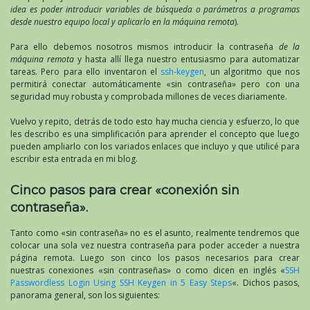
idea es poder introducir variables de búsqueda o parámetros a programas
desde nuestro equipo local y aplicarlo en la máquina remota
).
Para ello debemos nosotros mismos introducir la contraseña
de la
máquina remota
y hasta allí llega nuestro entusiasmo para automatizar
tareas. Pero para ello inventaron el
ssh-keygen
, un algoritmo que nos
permitirá conectar automáticamente «sin contraseña» pero con una
seguridad muy robusta y comprobada millones de veces diariamente.
Vuelvo y repito, detrás de todo esto hay mucha ciencia y esfuerzo, lo que
les describo es una simplificación para aprender el concepto que luego
pueden ampliarlo con los variados enlaces que incluyo y que utilicé para
escribir esta entrada en mi blog.
Cinco pasos para crear «conexión sin
contraseña».
Tanto como «sin contraseña» no es el asunto, realmente tendremos que
colocar una sola vez nuestra contraseña para poder acceder a nuestra
página remota. Luego son cinco los pasos necesarios para crear
nuestras conexiones «sin contraseñas» o como dicen en inglés «
SSH
Passwordless Login Using SSH Keygen in 5 Easy Steps
«. Dichos pasos,
panorama general, son los siguientes: