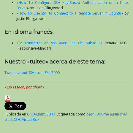
«
How To Configure SSH Key-Based Authentication on a Linux
Server
» by Justin Ellingwood.
«
How To Use SSH to Connect to a Remote Server in Ubuntu
» by
Justin Ellingwood.
En idioma francés.
«
Se connecter en ssh avec une clé publique
» Renaud M.G.
(Responsive-Mind.fr).
Nuestro «tuiteo» acerca de este tema:
Tweets about SSH from:@ks7000
<Eso es todo, por ahora>.
Publicada en
GNU/Linux
,
SSH
|
Etiquetada como
bash
,
Bourne again shell
,
shell
,
SSH
,
VirtualBox