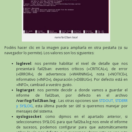
nano fail2ban.local
Podéis hacer clic en la imagen para ampliarla en otra pestaña (si su
navegador lo permite). Los valores son los siguientes:
loglevel
: nos permite habilitar el nivel de detalle que nos
presentará fail2ban: eventos críticos («CRITICAL»), de error
(«ERROR»), de advertencia («WARNING»), nota («NOTICE»),
informativo («INFO»), depuración («DEBUG»). Por defecto está en
«INFO», cambiad a vuestro gusto.
logtarget
: nos permite decidir a donde vamos a guardar el
informe de fail2ban, por defecto en el archivo
/var/log/fail2ban.log
. Las otras opciones son
STDOUT, STDERR
y SYSLOG
, esta última puede ser útil si queremos manejar por
mensajes del sistema.
syslogsocket
: como dijimos en el apartado anterior, si
seleccionamos SYSLOG para que fail2ba.log nos envíe el informe
de sucesos, podemos configurar para que automáticamente