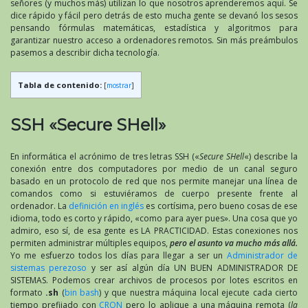
señores (y muchos más) utilizan lo que nosotros aprenderemos aquí. Se
dice rápido y fácil pero detrás de esto mucha gente se devanó los sesos
pensando fórmulas matemáticas, estadística y algoritmos para
garantizar nuestro acceso a ordenadores remotos. Sin más preámbulos
pasemos a describir dicha tecnología.
Tabla de contenido:
[
mostrar
]
SSH «Secure SHell»
En informática el acrónimo de tres letras SSH («
Secure SHell
«) describe la
conexión entre dos computadores por medio de un canal seguro
basado en un protocolo de red que nos permite manejar una línea de
comandos como si estuviéramos de cuerpo presente frente al
ordenador. La
definición en inglés
es cortísima, pero bueno cosas de ese
idioma, todo es corto y rápido, «como para ayer pues». Una cosa que yo
admiro, eso sí, de esa gente es LA PRACTICIDAD. Estas conexiones nos
permiten administrar múltiples equipos,
pero el asunto va mucho más allá.
Yo me esfuerzo todos los días para llegar a ser un
Administrador de
sistemas perezoso
y ser así algún día UN BUEN ADMINISTRADOR DE
SISTEMAS. Podemos crear archivos de procesos por lotes escritos en
formato
.sh
(
bin bash
) y que nuestra máquina local ejecute cada cierto
tiempo prefijado con
CRON
pero lo aplique a una máquina remota (
la