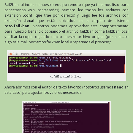
Fail2ban, al inciar en nuestro equipo remoto (que ya tenemos listo para
conectarnos «sin contraseña») primero lee todos los archivos con
extensión
.conf
(que trae por defecto) y luego lee los archivos con
extensión
.local
que están ubicados en la carpeta de sistema
/etc/fail2ban.
Nosotros podemos aprovechar este comportamiento
para nuestro beneficio copiando el archivo fail2ban.conf a fail2ban.local
y editar la copia, dejando intacto nuestro archivo original (por si acaso
algo sale mal, borramos fail2ban.local y repetimos el proceso):
cp fail2ban.conf fail2.local
Ahora abrimos con el editor de texto favorito (nosotros usamos
nano
en
este caso) para ajustar los valores necesarios: