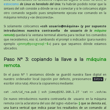
estoicismo
de Linux es heredado del Unix.
Ya habrán podido notar que la
sintaxis del ssh consiste a dónde se va a conectar y si le colocamos algún
otro comando seguido pues simplemente ejecuta ese comando en la
máquina remota y «se desconecta».
Si solamente colocamos
«ssh usuario@máquina» (y por supuesto
introducimos nuestra contraseña de usuario
de la
máquina
remota
)
quedará la ventana terminal abierta para teclear los comandos
que necesitemos, eso sí, cambiando el
prompt
o indicador (para nuestro
ejemplo «
jimmy@posgresql:~$
«) para que sepamos dónde estamos
ubicados.
Paso N° 3: copiando la llave a la
máquina
remota
.
En el paso N° 1 anotamos dónde se guardó nuestra llave digital en
nuestro ordenador local (opción por defecto, presionamos
y
Intro
escribir otra ruta). Ahora la copiaremos mediante:
cat .ssh/id_rsa.pub | ssh jimmy@192.168.1.27 'cat >> .ssh/aut
De nuevo introducimos nuestra contraseña de usuario en la máquina
remota con la aclaratoria del uso del signo «tubería»
|
que se denota así,
una barra vertical que indica pasar los resultados de un comando al