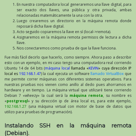
En nuestra computadora local generaremos una llave digital, para
ser exacto dos llaves, una pública y otra privada, ambas
relacionadas matemáticamente la una con la otra.
Luego crearemos un directorio en la máquina remota donde
reposará dicha llave digital.
Acto seguido copiaremos la llave en sí (local->remota).
Asignaremos en la máquina remota permisos de lectura a dicha
llave.
Nos conectaremos como prueba de que la llave funciona.
Fue más fácil decirlo que hacerlo, como siempre. Ahora paso a describir
esto con un ejemplo, en mi caso tengo una computadora real corriendo
Ubuntu 14 de 64 bits (
máquina local
llamada «
KEVIN
» cuya dirección IP
local es
192.168.1.47
) la cual ejecuta un software
llamado VirtualBox
que
me permite correr máquinas con diferentes sistemas operativos. Para
nuestras pruebas nos vienen como anillo al dedo pues ahorramos en
hardware y en tiempo. La máquina virtual que utilizaré tiene corriendo
Debian 7 «wheezy» la cual será la
máquina remota
, su nombre es
«
postgresql
» y su dirección ip de área local es, para este ejemplo,
192.168.1.27
(una máquina virtual con motor de base de datos que
utilizo para pruebas de programación).
Instalando SSH en la máquina remota
(Debian).