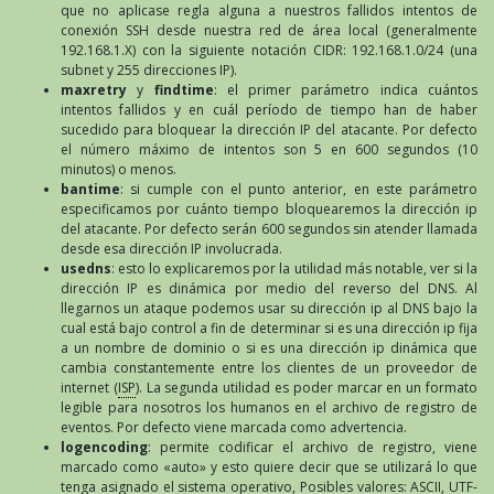
que no aplicase regla alguna a nuestros fallidos intentos de
conexión SSH desde nuestra red de área local (generalmente
192.168.1.X) con la siguiente notación CIDR: 192.168.1.0/24 (una
subnet y 255 direcciones IP).
maxretry
y
findtime
: el primer parámetro indica cuántos
intentos fallidos y en cuál período de tiempo han de haber
sucedido para bloquear la dirección IP del atacante. Por defecto
el número máximo de intentos son 5 en 600 segundos (10
minutos) o menos.
bantime
: si cumple con el punto anterior, en este parámetro
especificamos por cuánto tiempo bloquearemos la dirección ip
del atacante. Por defecto serán 600 segundos sin atender llamada
desde esa dirección IP involucrada.
usedns
: esto lo explicaremos por la utilidad más notable, ver si la
dirección IP es dinámica por medio del reverso del DNS. Al
llegarnos un ataque podemos usar su dirección ip al DNS bajo la
cual está bajo control a fin de determinar si es una dirección ip fija
a un nombre de dominio o si es una dirección ip dinámica que
cambia constantemente entre los clientes de un proveedor de
internet (
ISP
). La segunda utilidad es poder marcar en un formato
legible para nosotros los humanos en el archivo de registro de
eventos. Por defecto viene marcada como advertencia.
logencoding
: permite codificar el archivo de registro, viene
marcado como «auto» y esto quiere decir que se utilizará lo que
tenga asignado el sistema operativo, Posibles valores:
ASCII
,
UTF-