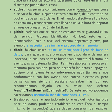
utilice la vía por defecto o si queremos ubicar este en una ruta
distinta (se puede dar el caso).
socket
: nos permite comunicarnos con el «
demonio
» que corre
el servicio fail2ban. Dejamos intacto esta línea, de lo contrario no
podremos pasar las órdenes. En el mundo del software libre todo
es cristalino y transparente, esta línea es útil a la hora de depurar
errores de programación del fail2ban.
pidfile
: cada vez que se inicie, en este archivo se guardará el PID
del servicio (Process Identification Number), esto es un
identificador único a nivel del sistema oeprativo y sirve, por
ejemplo,
si necesitamos eliminar el proceso de la memoria
.
dbfile
: fail2ban utiliza
SQLite, un manejador ligero de base de
datos
, para guardar sus procesos en disco duro de manera
indexada, lo cual nos permite buscar rápidamente el historial de
eventos, así se detenga fail2ban. Permite establecer el proceso en
memoria para rapidez -pero se perderán los datos al apagar el
equipo- o simplemente no indexaremos nada (tal vez si nos
conformamos con los avisos por correo electrónico pero
pensamos que siempre necesitaremos saber más, por eso
recomendamos dejarlo en su valor por defecto
/var/lib/fail2ban/fail2ban.sqlite3
). De este archivo podemos
sacar datos
si usamos la línea de comandos SQLite3
.
Si establecimos en el apartado anterior el uso del motor ligero de
base de datos, podemos establecer en esta línea el tiempo
máximo (en segundos) que se deben conservar los registros.