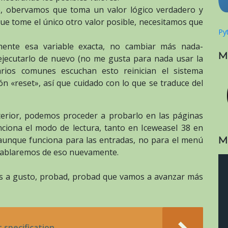
, obervamos que toma un valor lógico verdadero y
 que tome el único otro valor posible, necesitamos que
Pyt
mente esa variable exacta, no cambiar más nada-
M
ejecutarlo de nuevo (no me gusta para nada usar la
arios comunes escuchan esto reinician el sistema
ón «reset», así que cuidado con lo que se traduce del
terior, podemos proceder a probarlo en las páginas
ciona el modo de lectura, tanto en Iceweasel 38 en
M
aunque funciona para las entradas, no para el menú
e hablaremos de eso nuevamente.
ros a gusto, probad, probad que vamos a avanzar más
 specification