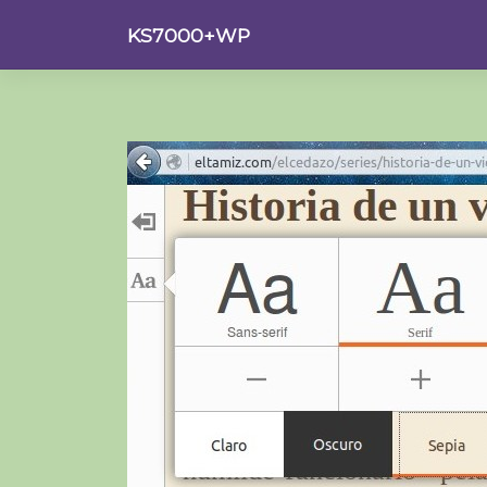
Saltar
KS7000+WP
al
contenido