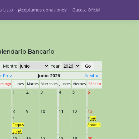
 Listo
¡Aceptamos donaciones!
Gaceta Oficial
alendario Bancario
Month:
Year:
« Prev
Junio 2026
Next »
mingo
Lunes
Martes
Miércoles
Jueves
Viernes
Sábado
1
2
3
4
5
6
8
9
10
11
12
13
*
*
San
Corpus
Antonio
Christi
15
16
17
18
19
20