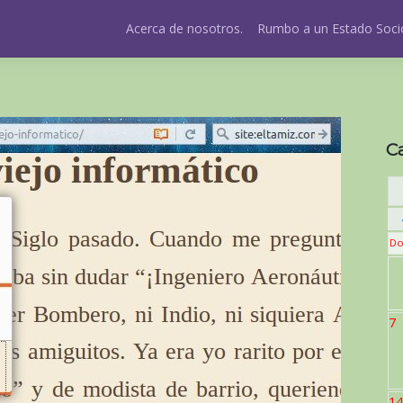
Acerca de nosotros.
Rumbo a un Estado Socio
C
Do
7
14