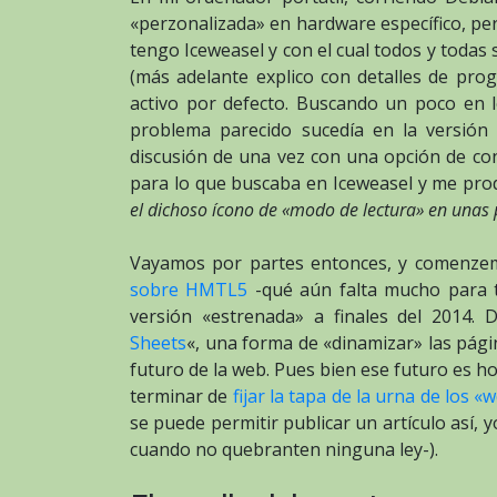
«perzonalizada» en hardware específico, per
tengo Iceweasel y con el cual todos y todas
(más adelante explico con detalles de pro
activo por defecto. Buscando un poco en 
problema parecido sucedía en la versión 
discusión de una vez con una opción de co
para lo que buscaba en Iceweasel y me pro
el dichoso ícono de «modo de lectura» en unas p
Vayamos por partes entonces, y comenzemo
sobre HMTL5
-qué aún falta mucho para te
versión «estrenada» a finales del 2014. 
Sheets
«, una forma de «dinamizar» las pág
futuro de la web. Pues bien ese futuro es ho
terminar de
fijar la tapa de la urna de los 
se puede permitir publicar un artículo así, y
cuando no quebranten ninguna ley-).