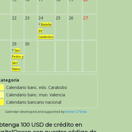
22
23
24
25
26
27
*
Batalla
de
Carabobo
29
30
*
San
Pedro y
San
Pablo
Categoría
Calendario banc. edo. Carabobo
Calendario banc. mun. Valencia
Calendario bancario nacional
Calendar developed and supported by
Kieran O'Shea
btenga 100 USD de crédito en
igitalOcean con nuestro código de