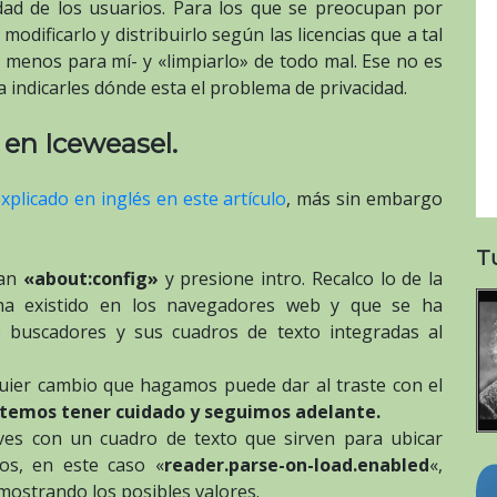
idad de los usuarios. Para los que se preocupan por
odificarlo y distribuirlo según las licencias que a tal
al menos para mí- y «limpiarlo» de todo mal. Ese no es
 indicarles dónde esta el problema de privacidad.
 en Iceweasel.
xplicado en inglés en este artículo
, más sin embargo
T
ban
«about:config»
y presione intro. Recalco lo de la
 ha existido en los navegadores web y que se ha
e buscadores y sus cuadros de texto integradas al
quier cambio que hagamos puede dar al traste con el
emos tener cuidado y seguimos adelante.
aves con un cuadro de texto que sirven para ubicar
os, en este caso «
reader.parse-on-load.enabled
«,
 mostrando los posibles valores.