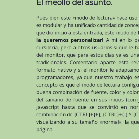
El meollo del asunto.
Pues bien este «modo de lectura» hace uso 
es modular y ha unificado cantidad de concep
que dio inicio a esta entrada, este modo de 
la queremos personalizar!
A mi en lo par
cursilería, pero a otros usuarios si que le 
del monitor, que para estos días ya es una
tradicionales. Comentario aparte esta re
formato nativo y si el monitor le adaptamo
programadores, ya que nuestro trabajo es
concepto es que el modo de lectura configu
buena combinación de fuente, color y colo
del tamaño de fuente en sus inicios (corr
Javascript hasta que se convirtió en n
combinación de {CTRL}+{+}, {CTRL}+{-} Y {C
visualizando a su tamaño «normal», la qu
página.