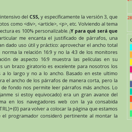
intensivo del
CSS,
y específicamente la versión 3, que
28
tos como <div>, <article>, <p>, etc. Volviendo al tema
lectura es 100% personalizable. ¡
Y para qué será que
ticular me encanta el justificado de párrafos, una
han dado uso útil y práctico: aprovechar el ancho total
 norma la relación 16:9 y no la 4:3 de los monitores
lación de aspecto 16:9 muestra las películas en su
s un brazo giratorio es excelente para nosotros los
 a lo largo y no a lo ancho. Basado en este ultimo
ra el ancho de los párrafos de manera corta, pero la
r de fondo nos permite leer párrafos más anchos. Lo
ijanme si estoy equivocado) era un gran avance del
orma en los navegadores web con la ya consabida
TRL}+{0} para volver a colocar la página que estamos
e el programador consideró pertinente al montar la