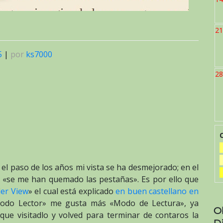
21
5
|
por
ks7000
28
 el paso de los años mi vista se ha desmejorado; en el
: «se me han quemado las pestañas». Es por ello que
der View
» el cual está explicado
en buen castellano en
odo Lector» me gusta más «Modo de Lectura», ya
O
que visitadlo y volved para terminar de contaros la
D