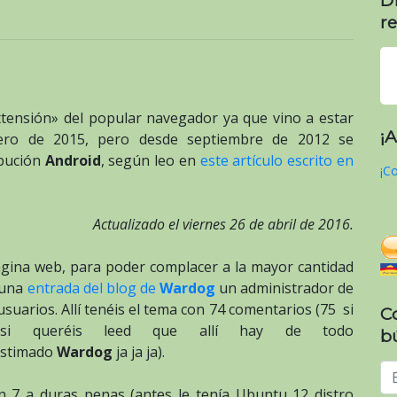
re
tensión» del popular navegador ya que vino a estar
¡
ero de 2015, pero desde septiembre de 2012 se
ibución
Android
, según leo en
este artículo escrito en
¡Co
Actualizado el viernes 26 de abril de 2016.
ágina web, para poder complacer a la mayor cantidad
 una
entrada del blog de
Wardog
un administrador de
usuarios. Allí tenéis el tema con 74 comentarios (75 si
C
si queréis leed que allí hay de todo
b
estimado
Wardog
ja ja ja).
n 7 a duras penas (antes le tenía Ubuntu 12 distro