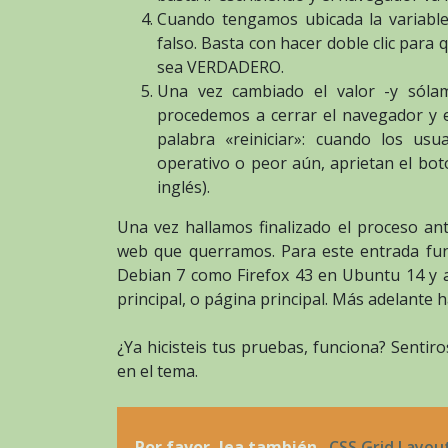
Cuando tengamos ubicada la variable
falso. Basta con hacer doble clic para
sea VERDADERO.
Una vez cambiado el valor -y sóla
procedemos a cerrar el navegador y 
palabra «reiniciar»: cuando los usu
operativo o peor aún, aprietan el bot
inglés).
Una vez hallamos finalizado el proceso an
web que querramos. Para este entrada fun
Debian 7 como Firefox 43 en Ubuntu 14 y 
principal, o página principal. Más adelant
¿Ya hicisteis tus pruebas, funciona? Senti
en el tema.
Por favor, lea también
CSS Grid Layout