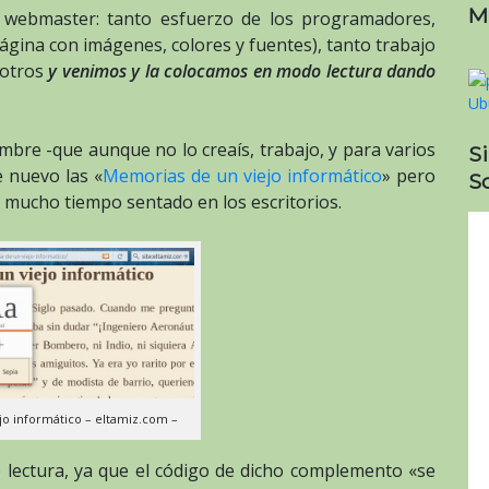
M
 webmaster: tanto esfuerzo de los programadores,
 página con imágenes, colores y fuentes), tanto trabajo
sotros
y venimos y la colocamos en modo lectura dando
bre -que aunque no lo creaís, trabajo, y para varios
S
 nuevo las «
Memorias de un viejo informático
» pero
So
o mucho tiempo sentado en los escritorios.
ejo informático – eltamiz.com –
e lectura, ya que el código de dicho complemento «se