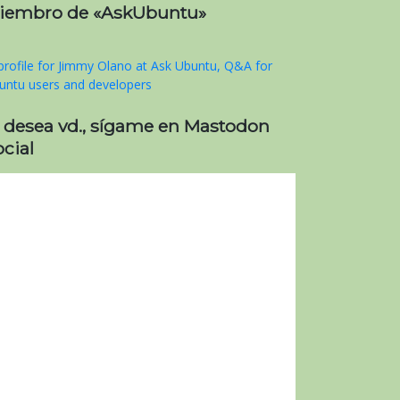
iembro de «AskUbuntu»
i desea vd., sígame en Mastodon
cial