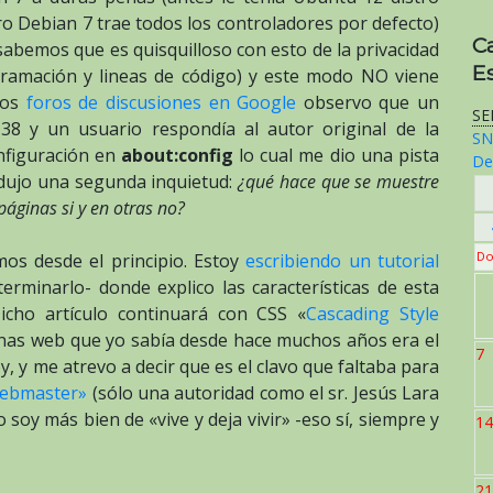
o Debian 7 trae todos los controladores por defecto)
C
 sabemos que es quisquilloso con esto de la privacidad
E
gramación y lineas de código) y este modo NO viene
los
foros de discusiones en Google
observo que un
SE
38 y un usuario respondía al autor original de la
SN
nfiguración en
about:config
lo cual me dio una pista
De
dujo una segunda inquietud:
¿qué hace que se muestre
áginas si y en otras no?
Do
s desde el principio. Estoy
escribiendo un tutorial
rminarlo- donde explico las características de esta
Dicho artículo continuará con CSS «
Cascading Style
inas web que yo sabía desde hace muchos años era el
7
y, y me atrevo a decir que es el clavo que faltaba para
«webmaster»
(sólo una autoridad como el sr. Jesús Lara
o soy más bien de «vive y deja vivir» -eso sí, siempre y
14
21