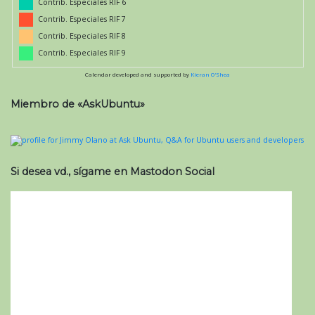
Contrib. Especiales RIF 6
Contrib. Especiales RIF 7
Contrib. Especiales RIF 8
Contrib. Especiales RIF 9
Calendar developed and supported by
Kieran O'Shea
Miembro de «AskUbuntu»
Si desea vd., sígame en Mastodon Social