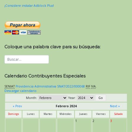
¡Considere instalar Adblock Plus!
Coloque una palabra clave para su búsqueda:
Calendario Contribuyentes Especiales
SENIAT
Providencia Administrativa SNAT/2022/000068
RIF
IVA
.
Descargar calendario
Month:
Year:
« Prev
Febrero 2024
Next »
Domingo
Lunes
Martes
Miércoles
Jueves
Viernes
Sábado
1
2
3