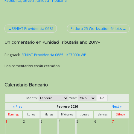
República
,
SENIAT
,
Unidad Tributaria
SENIAT Providencia 0685
Fedora 25 Workstation 64 bits
Navegación
Un comentario en «
Unidad Tributaria año 2017
»
de
entradas
Pingback:
SENIAT Providencia 0685 - KS7000+WP
Los comentarios están cerrados.
Calendario Bancario
Month:
Year:
« Prev
Febrero 2026
Next »
Domingo
Lunes
Martes
Miércoles
Jueves
Viernes
Sábado
1
2
3
4
5
6
7