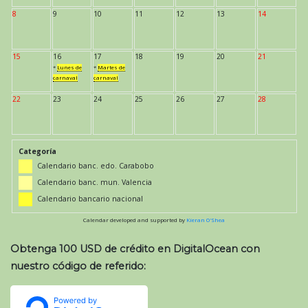
8
9
10
11
12
13
14
15
16
17
18
19
20
21
*
Lunes de
*
Martes de
carnaval
carnaval
22
23
24
25
26
27
28
Categoría
Calendario banc. edo. Carabobo
Calendario banc. mun. Valencia
Calendario bancario nacional
Calendar developed and supported by
Kieran O'Shea
Obtenga 100 USD de crédito en DigitalOcean con
nuestro código de referido: