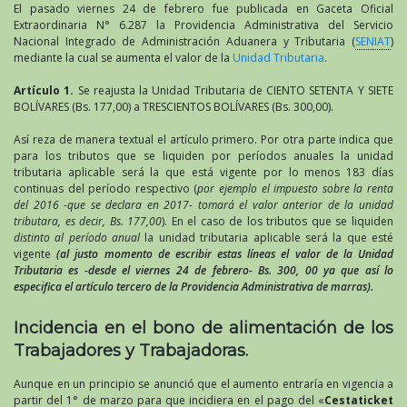
El pasado viernes 24 de febrero fue publicada en Gaceta Oficial
Extraordinaria N° 6.287 la Providencia Administrativa del Servicio
Nacional Integrado de Administración Aduanera y Tributaria (
SENIAT
)
mediante la cual se aumenta el valor de la
Unidad Tributaria
.
Artículo 1.
Se reajusta la Unidad Tributaria de CIENTO SETENTA Y SIETE
BOLÍVARES (Bs. 177,00) a TRESCIENTOS BOLÍVARES (Bs. 300,00).
Así reza de manera textual el artículo primero. Por otra parte indica que
para los tributos que se liquiden por períodos anuales la unidad
tributaria aplicable será la que está vigente por lo menos 183 días
continuas del período respectivo (
por ejemplo el impuesto sobre la renta
del 2016 -que se declara en 2017- tomará el valor anterior de la unidad
tributara, es decir, Bs. 177,00
). En el caso de los tributos que se liquiden
distinto al período anual
la unidad tributaria aplicable será la que esté
vigente
(al justo momento de escribir estas líneas el valor de la Unidad
Tributaria es -desde el viernes 24 de febrero- Bs. 300, 00 ya que así lo
especifica el artículo tercero de la Providencia Administrativa de marras).
Incidencia en el bono de alimentación de los
Trabajadores y Trabajadoras.
Aunque en un principio se anunció que el aumento entraría en vigencia a
partir del 1° de marzo para que incidiera en el pago del «
Cestaticket