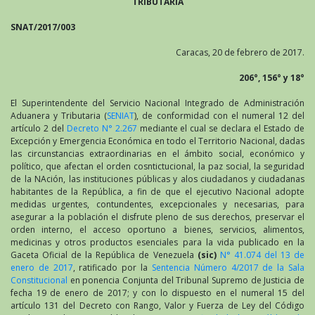
TRIBUTARIA
SNAT/2017/003
Caracas, 20 de febrero de 2017.
206°, 156° y 18°
El Superintendente del Servicio Nacional Integrado de Administración
Aduanera y Tributaria (
SENIAT
), de conformidad con el numeral 12 del
artículo 2 del
Decreto N° 2.267
mediante el cual se declara el Estado de
Excepción y Emergencia Económica en todo el Territorio Nacional, dadas
las circunstancias extraordinarias en el ámbito social, económico y
político, que afectan el orden cosntictucional, la paz social, la seguridad
de la NAción, las instituciones públicas y alos ciudadanos y ciudadanas
habitantes de la República, a fin de que el ejecutivo Nacional adopte
medidas urgentes, contundentes, excepcionales y necesarias, para
asegurar a la población el disfrute pleno de sus derechos, preservar el
orden interno, el acceso oportuno a bienes, servicios, alimentos,
medicinas y otros productos esenciales para la vida publicado en la
Gaceta Oficial de la República de Venezuela
(sic)
N° 41.074 del 13 de
enero de 2017
, ratificado por la
Sentencia Número 4/2017 de la Sala
Constitucional
en ponencia Conjunta del Tribunal Supremo de Justicia de
fecha 19 de enero de 2017; y con lo dispuesto en el numeral 15 del
artículo 131 del Decreto con Rango, Valor y Fuerza de Ley del Código