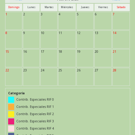
Domingo
Lunes
Martes
Miércoles
Jueves
Viernes
Sábado
1
2
3
4
5
6
7
8
9
10
11
12
13
14
15
16
17
18
19
20
21
22
23
24
25
26
27
28
Categoría
Contrib. Especiales RIF 0
Contrib. Especiales RIF 1
Contrib. Especiales RIF 2
Contrib. Especiales RIF 3
Contrib. Especiales RIF 4