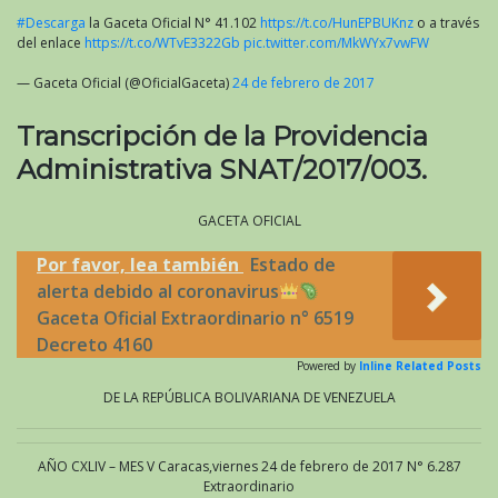
#Descarga
la Gaceta Oficial N° 41.102
https://t.co/HunEPBUKnz
o a través
del enlace
https://t.co/WTvE3322Gb
pic.twitter.com/MkWYx7vwFW
— Gaceta Oficial (@OficialGaceta)
24 de febrero de 2017
Transcripción de la Providencia
Administrativa SNAT/2017/003.
GACETA OFICIAL
Por favor, lea también
Estado de
alerta debido al coronavirus
Gaceta Oficial Extraordinario n° 6519
Decreto 4160
Powered by
Inline Related Posts
DE LA REPÚBLICA BOLIVARIANA DE VENEZUELA
AÑO CXLIV – MES V Caracas,viernes 24 de febrero de 2017 N° 6.287
Extraordinario