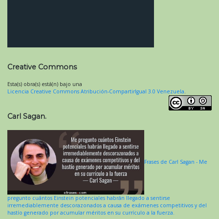
Creative Commons
Esta(s) obra(s) está(n) bajo una
Licencia Creative Commons Atribución-CompartirIgual 3.0 Venezuela
.
Carl Sagan.
Frases de Carl Sagan - Me
pregunto cuántos Einstein potenciales habrán llegado a sentirse
irremediablemente descorazonados a causa de exámenes competitivos y del
hastío generado por acumular méritos en su currículo a la fuerza.