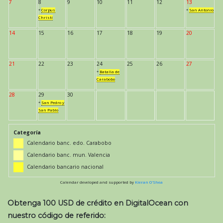
7
8
9
10
11
12
13
*
Corpus
*
San Antonio
Christi
14
15
16
17
18
19
20
21
22
23
24
25
26
27
*
Batalla de
Carabobo
28
29
30
*
San Pedro y
San Pablo
Categoría
Calendario banc. edo. Carabobo
Calendario banc. mun. Valencia
Calendario bancario nacional
Calendar developed and supported by
Kieran O'Shea
Obtenga 100 USD de crédito en DigitalOcean con
nuestro código de referido: