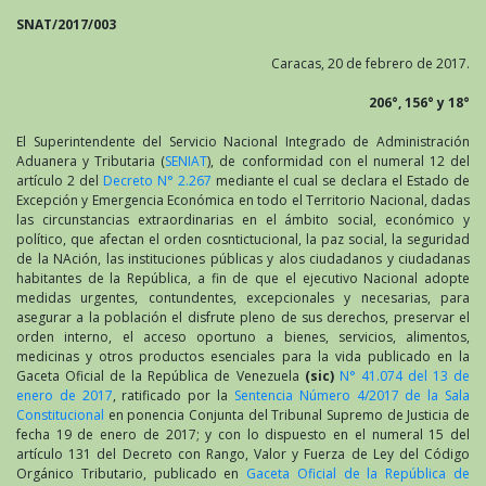
SNAT/2017/003
Caracas, 20 de febrero de 2017.
206°, 156° y 18°
El Superintendente del Servicio Nacional Integrado de Administración
Aduanera y Tributaria (
SENIAT
), de conformidad con el numeral 12 del
artículo 2 del
Decreto N° 2.267
mediante el cual se declara el Estado de
Excepción y Emergencia Económica en todo el Territorio Nacional, dadas
las circunstancias extraordinarias en el ámbito social, económico y
político, que afectan el orden cosntictucional, la paz social, la seguridad
de la NAción, las instituciones públicas y alos ciudadanos y ciudadanas
habitantes de la República, a fin de que el ejecutivo Nacional adopte
medidas urgentes, contundentes, excepcionales y necesarias, para
asegurar a la población el disfrute pleno de sus derechos, preservar el
orden interno, el acceso oportuno a bienes, servicios, alimentos,
medicinas y otros productos esenciales para la vida publicado en la
Gaceta Oficial de la República de Venezuela
(sic)
N° 41.074 del 13 de
enero de 2017
, ratificado por la
Sentencia Número 4/2017 de la Sala
Constitucional
en ponencia Conjunta del Tribunal Supremo de Justicia de
fecha 19 de enero de 2017; y con lo dispuesto en el numeral 15 del
artículo 131 del Decreto con Rango, Valor y Fuerza de Ley del Código
Orgánico Tributario, publicado en
Gaceta Oficial de la República de