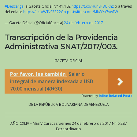
#Descarga
la Gaceta Oficial N° 41.102
https://t.co/HunEPBUKnz
o a través
del enlace
https://t.co/WTvE3322Gb
pic.twitter.com/MkWYx7vwFW
— Gaceta Oficial (@OficialGaceta)
24 de febrero de 2017
Transcripción de la Providencia
Administrativa SNAT/2017/003.
GACETA OFICIAL
Por favor, lea también
Salario
integral de manera indexada a USD
70,00 mensual (40+30)
Powered by
Inline Related Posts
DE LA REPÚBLICA BOLIVARIANA DE VENEZUELA
AÑO CXLIV – MES V Caracas,viernes 24 de febrero de 2017 N° 6.287
Extraordinario