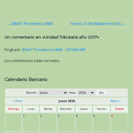
SENIAT Providencia 0685
Fedora 25 Workstation 64 bits
Navegación
Un comentario en «
Unidad Tributaria año 2017
»
de
entradas
Pingback:
SENIAT Providencia 0685 - KS7000+WP
Los comentarios están cerrados.
Calendario Bancario
Month:
Year:
« Prev
Junio 2026
Next »
Domingo
Lunes
Martes
Miércoles
Jueves
Viernes
Sábado
1
2
3
4
5
6