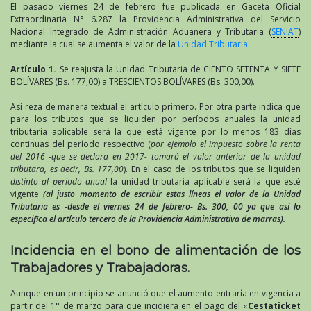
El pasado viernes 24 de febrero fue publicada en Gaceta Oficial
Extraordinaria N° 6.287 la Providencia Administrativa del Servicio
Nacional Integrado de Administración Aduanera y Tributaria (
SENIAT
)
mediante la cual se aumenta el valor de la
Unidad Tributaria
.
Artículo 1.
Se reajusta la Unidad Tributaria de CIENTO SETENTA Y SIETE
BOLÍVARES (Bs. 177,00) a TRESCIENTOS BOLÍVARES (Bs. 300,00).
Así reza de manera textual el artículo primero. Por otra parte indica que
para los tributos que se liquiden por períodos anuales la unidad
tributaria aplicable será la que está vigente por lo menos 183 días
continuas del período respectivo (
por ejemplo el impuesto sobre la renta
del 2016 -que se declara en 2017- tomará el valor anterior de la unidad
tributara, es decir, Bs. 177,00
). En el caso de los tributos que se liquiden
distinto al período anual
la unidad tributaria aplicable será la que esté
vigente
(al justo momento de escribir estas líneas el valor de la Unidad
Tributaria es -desde el viernes 24 de febrero- Bs. 300, 00 ya que así lo
especifica el artículo tercero de la Providencia Administrativa de marras).
Incidencia en el bono de alimentación de los
Trabajadores y Trabajadoras.
Aunque en un principio se anunció que el aumento entraría en vigencia a
partir del 1° de marzo para que incidiera en el pago del «
Cestaticket