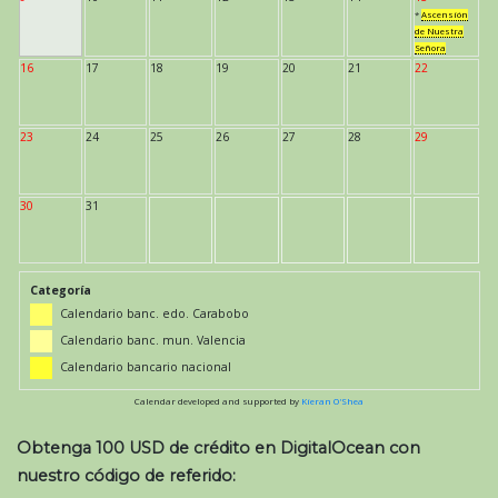
*
Ascensión
de Nuestra
Señora
16
17
18
19
20
21
22
23
24
25
26
27
28
29
30
31
Categoría
Calendario banc. edo. Carabobo
Calendario banc. mun. Valencia
Calendario bancario nacional
Calendar developed and supported by
Kieran O'Shea
Obtenga 100 USD de crédito en DigitalOcean con
nuestro código de referido: