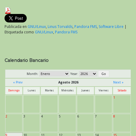
Publicada en
GNU/Linux
,
Linus Torvalds
,
Pandora FMS
,
Software Libre
|
Etiquetada como
GNU/Linux
,
Pandora FMS
Calendario Bancario
Month:
Year:
« Prev
Agosto 2026
Next »
Domingo
Lunes
Martes
Miércoles
Jueves
Viernes
Sábado
1
2
3
4
5
6
7
8
9
10
11
12
13
14
15