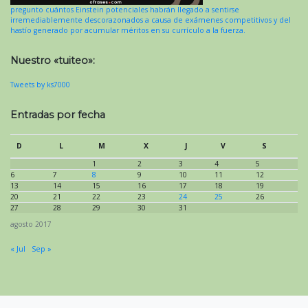
pregunto cuántos Einstein potenciales habrán llegado a sentirse
irremediablemente descorazonados a causa de exámenes competitivos y del
hastío generado por acumular méritos en su currículo a la fuerza.
Nuestro «tuiteo»:
Tweets by ks7000
Entradas por fecha
D
L
M
X
J
V
S
1
2
3
4
5
6
7
8
9
10
11
12
13
14
15
16
17
18
19
20
21
22
23
24
25
26
27
28
29
30
31
agosto 2017
« Jul
Sep »