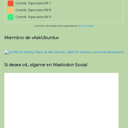
Contrib. Especiales RIF 7
Contrib. Especiales RIF 8
Contrib. Especiales RIF 9
Calendar developed and supported by
Kieran O'Shea
Miembro de «AskUbuntu»
Si desea vd., sígame en Mastodon Social