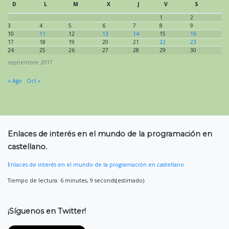
D
L
M
X
J
V
S
1
2
3
4
5
6
7
8
9
10
11
12
13
14
15
16
17
18
19
20
21
22
23
24
25
26
27
28
29
30
septiembre 2017
« Ago
Oct »
Enlaces de interés en el mundo de la programación en
castellano.
Enlaces de interés en el mundo de la programación en castellano.
Tiempo de lectura: 6 minutes, 9 seconds(estimado).
¡Síguenos en Twitter!