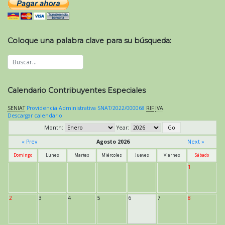
Coloque una palabra clave para su búsqueda:
Calendario Contribuyentes Especiales
SENIAT
Providencia Administrativa SNAT/2022/000068
RIF
IVA
.
Descargar calendario
Month:
Year:
« Prev
Agosto 2026
Next »
Domingo
Lunes
Martes
Miércoles
Jueves
Viernes
Sábado
1
2
3
4
5
6
7
8