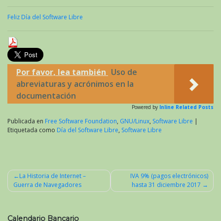
Feliz Día del Software Libre
Por favor, lea también
Uso de
abreviaturas y acrónimos en la
documentación
Powered by
Inline Related Posts
Publicada en
Free Software Foundation
,
GNU/Linux
,
Software Libre
|
Etiquetada como
Día del Software Libre
,
Software Libre
La Historia de Internet –
IVA 9% (pagos electrónicos)
Guerra de Navegadores
hasta 31 diciembre 2017
Navegación
de
entradas
Calendario Bancario