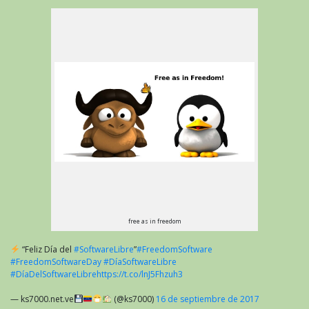
free as in freedom
“Feliz Día del
#SoftwareLibre
”
#FreedomSoftware
#FreedomSoftwareDay
#DíaSoftwareLibre
#DíaDelSoftwareLibre
https://t.co/lnJ5Fhzuh3
— ks7000.net.ve
(@ks7000)
16 de septiembre de 2017