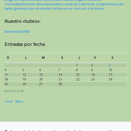
irremediablemente descorazonados a causa de exámenes competitivos y del
hastío generado por acumular méritos en su currículo a la fuerza.
Nuestro «tuiteo»:
Tweets by ks7000
Entradas por fecha
D
L
M
X
J
V
S
1
2
3
4
5
6
7
8
9
10
11
12
13
14
15
16
17
18
19
20
21
22
23
24
25
26
27
28
febrero 2018
« Ene
Mar »