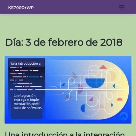
Saltar
KS7000+WP
al
contenido
Día:
3 de febrero de 2018
Una introducción a la integración,