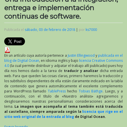
entrega e implementación
continuas de software.
Publicada el
sábado, 03 de febrero de 2018
|
por
ks7000
En un artículo cuya autoría pertenece a
Justin Ellingwood
y
publicada en el
blog de Digital Ocean
, en idioma inglés y bajo
licencia Creative Commons
4.0
(la cual permite distribuir y adpatar el trabajo allí publicado) pues hoy
día nos hemos dado a la tarea de
traducir y analizar
dicha entrada
web. Para que queden las cosas claras, primero haremos la traducción y
los subtítulos dependientes de ella están claramente indicado en la tabla
de contenido que genera automáticamente el excelente complemento
para WordPress llamado
TablePress
hecho
Tobias Bäthge
. Luego, y a
continuación, con el título de «Nuestro análisis» agregaremos y
desglosaremos nuestras personalísimas consideraciones acerca del
tema.
La imagen que acompaña al tema también está traducida
al castellano, siempre amparada según la
licencia que rige en el
sitio web original de la entrada al blog
de Digital Ocean.
Seguir leyendo
→