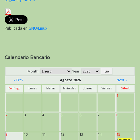
Publicada en
GNU/Linux
Calendario Bancario
Month:
Year:
« Prev
Agosto 2026
Next »
Domingo
Lunes
Martes
Miércoles
Jueves
Viernes
Sábado
1
2
3
4
5
6
7
8
9
10
11
12
13
14
15
*
Ascensión