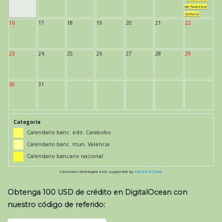
de Nuestra
Señora
16
17
18
19
20
21
22
23
24
25
26
27
28
29
30
31
Categoría
Calendario banc. edo. Carabobo
Calendario banc. mun. Valencia
Calendario bancario nacional
Calendar developed and supported by
Kieran O'Shea
Obtenga 100 USD de crédito en DigitalOcean con
nuestro código de referido: