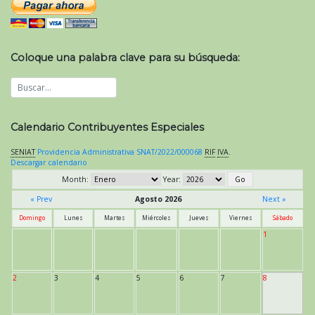
Coloque una palabra clave para su búsqueda:
Calendario Contribuyentes Especiales
SENIAT
Providencia Administrativa SNAT/2022/000068
RIF
IVA
.
Descargar calendario
Month:
Year:
« Prev
Agosto 2026
Next »
Domingo
Lunes
Martes
Miércoles
Jueves
Viernes
Sábado
1
2
3
4
5
6
7
8