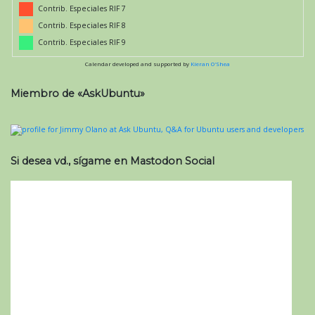
Contrib. Especiales RIF 7
Contrib. Especiales RIF 8
Contrib. Especiales RIF 9
Calendar developed and supported by
Kieran O'Shea
Miembro de «AskUbuntu»
Si desea vd., sígame en Mastodon Social