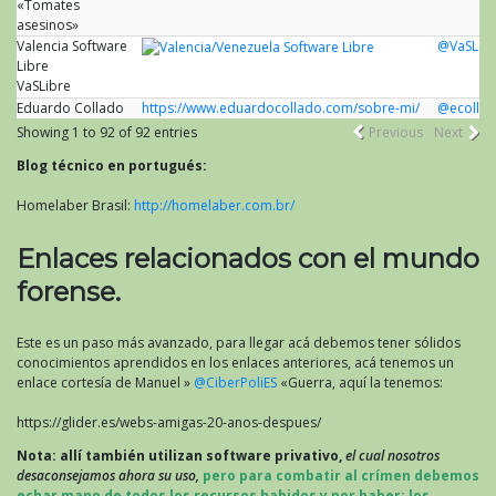
«Tomates
asesinos»
Valencia Software
@VaSLib
Libre
VaSLibre
Eduardo Collado
https://www.eduardocollado.com/sobre-mi/
@ecolla
Showing 1 to 92 of 92 entries
Previous
Next
Blog técnico en portugués:
Homelaber Brasil:
http://homelaber.com.br/
Enlaces relacionados con el mundo
forense.
Este es un paso más avanzado, para llegar acá debemos tener sólidos
conocimientos aprendidos en los enlaces anteriores, acá tenemos un
enlace cortesía de Manuel »
@CiberPoliES
«Guerra, aquí la tenemos:
https://glider.es/webs-amigas-20-anos-despues/
Nota: allí también utilizan software privativo,
el cual nosotros
desaconsejamos ahora su uso,
pero para combatir al crímen debemos
echar mano de todos los recursos habidos y por haber; los