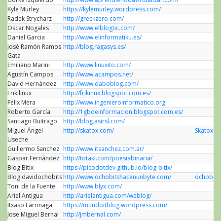
Kyle Murley
https://kylemurley.wordpress.com/
Radek Strycharz
http://greckzero.com/
Oscar Nogales
http://www.elblogtic.com/
Daniel Garcia
http://www.elinformatiku.es/
José Ramón Ramos
http://blog.ragasys.es/
Gata
Emiliano Marini
http://www.linuxito.com/
Agustín Campos
http://www.acampos.net/
David Hernández
http://www.daboblog.com/
Frikilinux
http://frikinux.blogspot.com.es/
Félix Mera
http://www.ingenieroinformatico.org
Roberto García
http://1gbdeinformacion.blogspot.com.es/
Santiago Buitrago
http://blog.asirsl.com/
Miguel Ángel
http://skatox.com/
Skatox
Useche
Guillermo Sanchez
http://www.itsanchez.com.ar/
Gaspar Fernández
http://totaki.com/poesiabinaria/
Blog Bitix
https://picodotdev.github.io/blog-bitix/
Blog davidochobits
http://www.ochobitshacenunbyte.com/
ochobits
Toni de la Fuente
http://www.blyx.com/
Ariel Antigua
http://arielantigua.com/weblog/
Itxaso Larrinaga
https://mundoitblog.wordpress.com/
Jose Miguel Bernal
http://jmbernal.com/