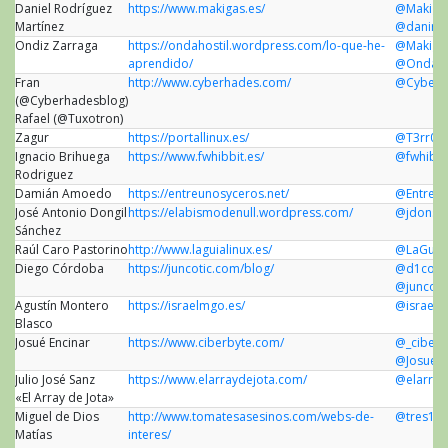
Daniel Rodríguez
https://www.makigas.es/
@Makiga
Martínez
@daniro
Ondiz Zarraga
https://ondahostil.wordpress.com/lo-que-he-
@Makiga
aprendido/
@OndaHo
Fran
http://www.cyberhades.com/
@Cyberh
(@Cyberhadesblog)
Rafael (@Tuxotron)
Zagur
https://portallinux.es/
@T3rr0r
Ignacio Brihuega
https://www.fwhibbit.es/
@fwhibbi
Rodriguez
Damián Amoedo
https://entreunosyceros.net/
@EntreU
José Antonio Dongil
https://elabismodenull.wordpress.com/
@jdonsa
Sánchez
Raúl Caro Pastorino
http://www.laguialinux.es/
@LaGuiaL
Diego Córdoba
https://juncotic.com/blog/
@d1cor
@juncoti
Agustín Montero
https://israelmgo.es/
@israel
Blasco
Josué Encinar
https://www.ciberbyte.com/
@_ciberb
@JosueEn
Julio José Sanz
https://www.elarraydejota.com/
@elarray
«El Array de Jota»
Miguel de Dios
http://www.tomatesasesinos.com/webs-de-
@tres14
Matías
interes/