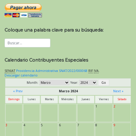
Coloque una palabra clave para su búsqueda:
Calendario Contribuyentes Especiales
SENIAT
Providencia Administrativa SNAT/2022/000068
RIF
IVA
.
Descargar calendario
Month:
Year:
« Prev
Marzo 2024
Next »
Domingo
Lunes
Martes
Miércoles
Jueves
Viernes
Sábado
1
2
3
4
5
6
7
8
9