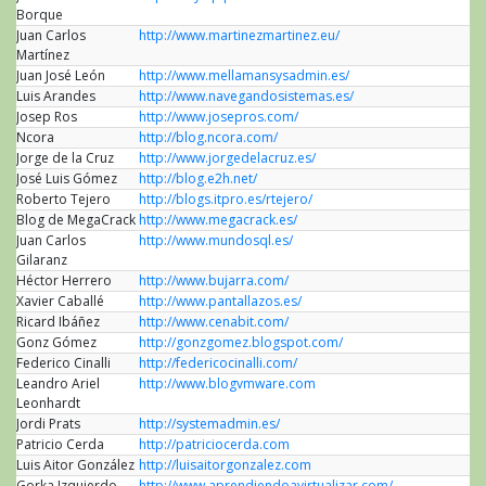
Borque
Twitte
Juan Carlos
http://www.martinezmartinez.eu/
Martínez
Juan José León
http://www.mellamansysadmin.es/
Luis Arandes
http://www.navegandosistemas.es/
Josep Ros
http://www.josepros.com/
Ncora
http://blog.ncora.com/
Jorge de la Cruz
http://www.jorgedelacruz.es/
José Luis Gómez
http://blog.e2h.net/
Roberto Tejero
http://blogs.itpro.es/rtejero/
Blog de MegaCrack
http://www.megacrack.es/
Juan Carlos
http://www.mundosql.es/
Gilaranz
Héctor Herrero
http://www.bujarra.com/
Xavier Caballé
http://www.pantallazos.es/
Ricard Ibáñez
http://www.cenabit.com/
Gonz Gómez
http://gonzgomez.blogspot.com/
Federico Cinalli
http://federicocinalli.com/
Leandro Ariel
http://www.blogvmware.com
Leonhardt
Jordi Prats
http://systemadmin.es/
Patricio Cerda
http://patriciocerda.com
Luis Aitor González
http://luisaitorgonzalez.com
Gorka Izquierdo
http://www.aprendiendoavirtualizar.com/