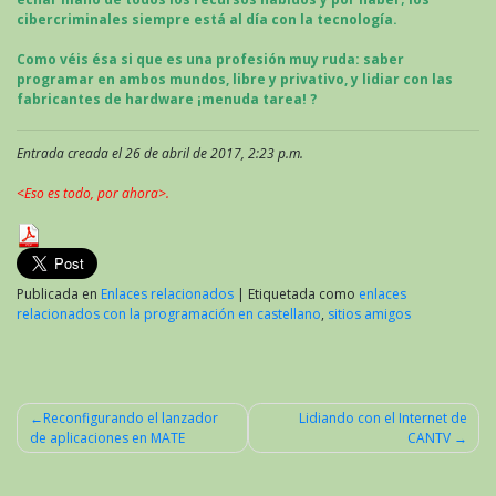
cibercriminales
siempre
está al día con la tecnología.
Como véis ésa si que es una profesión muy ruda: saber
programar en ambos mundos, libre y privativo, y lidiar con las
fabricantes de hardware ¡menuda tarea! ?
Entrada creada el 26 de abril de 2017, 2:23 p.m.
<Eso es todo, por ahora>.
Publicada en
Enlaces relacionados
|
Etiquetada como
enlaces
relacionados con la programación en castellano
,
sitios amigos
Reconfigurando el lanzador
Lidiando con el Internet de
de aplicaciones en MATE
CANTV
Navegación
de