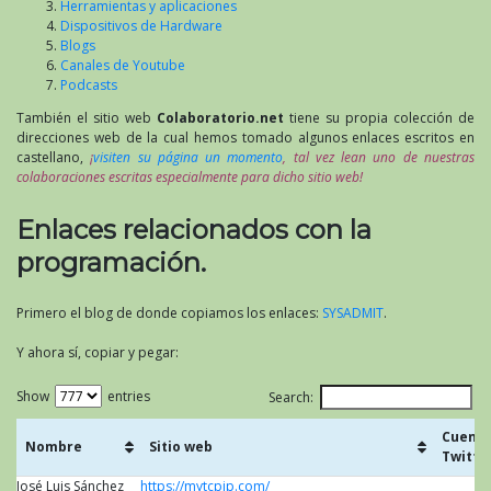
Herramientas y aplicaciones
Dispositivos de Hardware
Blogs
Canales de Youtube
Podcasts
También el sitio web
Colaboratorio.net
tiene su propia colección de
direcciones web de la cual hemos tomado algunos enlaces escritos en
castellano,
¡
visiten su página un momento
, tal vez lean uno de nuestras
colaboraciones escritas especialmente para dicho sitio web!
Enlaces relacionados con la
programación.
Primero el blog de donde copiamos los enlaces:
SYSADMIT
.
Y ahora sí, copiar y pegar:
Show
entries
Search:
Cuenta
Nombre
Sitio web
Twitte
José Luis Sánchez
Nombre
https://mytcpip.com/
Sitio web
Cuenta