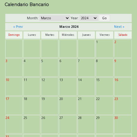
entradas
Calendario Bancario
Month:
Year:
« Prev
Marzo 2024
Next »
Domingo
Lunes
Martes
Miércoles
Jueves
Viernes
Sábado
1
2
3
4
5
6
7
8
9
10
11
12
13
14
15
16
17
18
19
20
21
22
23
24
25
26
27
28
29
30
31