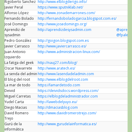
Rigoberto Sanchez
http://www.elblogderigo.info/
Javier Peral
https://www.sputniklab.net/
Alfonso López
http://www.zonademarrones.com/
Fernando Bolado
http://fernandoboladogarcia.blogspot.com.es/
José Domingo
http://www.josedomingo.org/
Aprendiz de
http://aprendizdesysadmin.com
@aprend
sysadmin
@fpalenz
Pedro González
http://goigon.blogspot.com.es
Javier Carrasco
http://www.javiercarrasco.es/
Juan Antonio
http://www.administracion-linux.com/
Izquierdo
La fatiga del geek
http://nauj27.com/blog/
Oscar Navarrete
http://www.aratech.es/
La senda del admin
http://www.lasendadeladmin.com
El blog del root
http://www.elblogdelroot.com
La mar de todo
https://lamardetodo.com
Deivid
https://deividsdocs.wordpress.com/
Miguel Carretas
https://elblogdeladministrador.com
Yudel Carta
http://lawebdelyuyo.eu/
Diego Macias
http://dmaciasblog.com
David Romero
http://www.davidromerotrejo.com/
Trejo
Gurú de la
http://www.gurudelainformatica.es/
informática