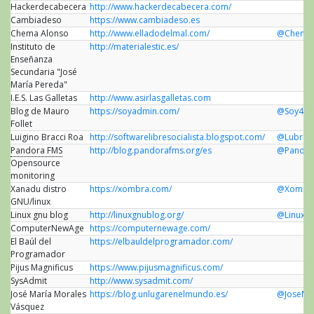
Hackerdecabecera
http://www.hackerdecabecera.com/
Cambiadeso
https://www.cambiadeso.es
Chema Alonso
http://www.elladodelmal.com/
@Chema
Instituto de
http://materialestic.es/
Enseñanza
Secundaria "José
María Pereda"
I.E.S. Las Galletas
http://www.asirlasgalletas.com
Blog de Mauro
https://soyadmin.com/
@Soy4dm
Follet
Luigino Bracci Roa
http://softwarelibresocialista.blogspot.com/
@Lubrio
Pandora FMS
http://blog.pandorafms.org/es
@Pandor
Opensource
monitoring
Xanadu distro
https://xombra.com/
@Xombr
GNU/linux
Linux gnu blog
http://linuxgnublog.org/
@LinuxG
ComputerNewAge
https://computernewage.com/
El Baúl del
https://elbauldelprogramador.com/
Programador
Pijus Magnificus
https://www.pijusmagnificus.com/
SysAdmit
http://www.sysadmit.com/
José María Morales
https://blog.unlugarenelmundo.es/
@JoseMa
Vásquez