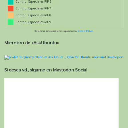
Contrib. Especiales RIF 6
Contrib. Especiales RIF 7
Contrib. Especiales RIF 8
Contrib. Especiales RIF 9
Calendar developed and supported by
Kieran O'Shea
Miembro de «AskUbuntu»
Si desea vd., sígame en Mastodon Social