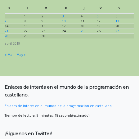
D
L
M
X
J
V
S
1
2
3
4
5
6
7
8
9
10
11
12
13
14
15
16
17
18
19
20
21
22
23
24
25
26
27
28
29
30
abril 2019
« Mar
May »
Enlaces de interés en el mundo de la programación en
castellano.
Enlaces de interés en el mundo de la programación en castellano.
Tiempo de lectura: 9 minutes, 18 seconds(estimado).
¡Síguenos en Twitter!