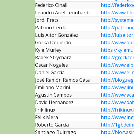
Federico Cinalli
http://federico
Leandro Ariel Leonhardt
http://www.bl
Jordi Prats
http://systema
Patricio Cerda
http://patrici
Luis Aitor González
http://luisait
Gorka Izquierdo
http://www.apr
Kyle Murley
https://kylemu
Radek Strycharz
http://greckze
Oscar Nogales
http://www.elb
Daniel Garcia
http://www.eli
José Ramón Ramos Gata
http://blog.rag
Emiliano Marini
http://www.lin
Agustín Campos
http://www.ac
David Hernández
http://www.da
Frikilinux
http://frikinux
Félix Mera
http://www.ing
Roberto García
http://1gbdein
Santiago Buitrago
http://blog.asi