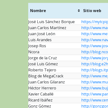
Nombre
Sitio web
Nombre
Sitio web
José Luis Sánchez Borque
https://mytcpi
Juan Carlos Martínez
http://www.ma
Juan José León
http://www.me
Luis Arandes
http://www.na
Josep Ros
http://www.jo
Ncora
http://blog.nc
Jorge de la Cruz
http://www.jor
José Luis Gómez
http://blog.e2h
Roberto Tejero
http://blogs.it
Blog de MegaCrack
http://www.me
Juan Carlos Gilaranz
http://www.mu
Héctor Herrero
http://www.buj
Xavier Caballé
http://www.pan
Ricard Ibáñez
http://www.cen
Gonz Gómez
http://gonzgo