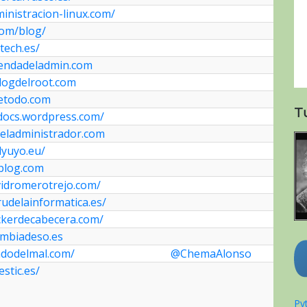
inistracion-linux.com/
com/blog/
tech.es/
sendadeladmin.com
logdelroot.com
detodo.com
T
sdocs.wordpress.com/
deladministrador.com
lyuyo.eu/
sblog.com
vidromerotrejo.com/
udelainformatica.es/
ckerdecabecera.com/
ambiadeso.es
adodelmal.com/
@ChemaAlonso
estic.es/
Pyt