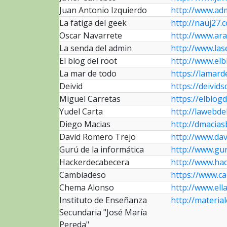
Juan Antonio Izquierdo
http://www.adm
La fatiga del geek
http://nauj27.
Oscar Navarrete
http://www.ara
La senda del admin
http://www.la
El blog del root
http://www.elb
La mar de todo
https://lamar
Deivid
https://deivid
Miguel Carretas
https://elblog
Yudel Carta
http://lawebde
Diego Macias
http://dmacia
David Romero Trejo
http://www.da
Gurú de la informática
http://www.gur
Hackerdecabecera
http://www.ha
Cambiadeso
https://www.c
Chema Alonso
http://www.ell
Instituto de Enseñanza
http://material
Secundaria "José María
Pereda"