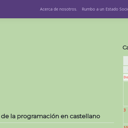
Acerca de nosotros.
Rumbo a un Estado Socio
C
Do
3
 de la programación en castellano
10