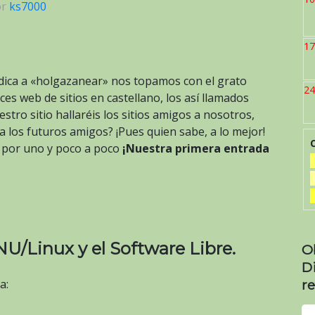
or
ks7000
17
ica a «holgazanear» nos topamos con el grato
24
es web de sitios en castellano, los así llamados
stro sitio hallaréis los sitios amigos a nosotros,
los futuros amigos? ¡Pues quien sabe, a lo mejor!
o por uno y poco a poco
¡Nuestra primera entrada
U/Linux y el Software Libre.
O
D
a:
re