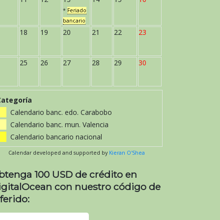
*
Feriado
bancario
18
19
20
21
22
23
25
26
27
28
29
30
Categoría
Calendario banc. edo. Carabobo
Calendario banc. mun. Valencia
Calendario bancario nacional
Calendar developed and supported by
Kieran O'Shea
btenga 100 USD de crédito en
igitalOcean con nuestro código de
ferido: