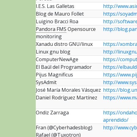
I.E.S. Las Galletas
http://www.asi
Blog de Mauro Follet
https://soyad
Luigino Bracci Roa
http://softwar
Pandora FMS
Opensource
http://blog.pa
monitoring
Xanadu distro GNU/linux
https://xombr
Linux gnu blog
http://linuxgn
ComputerNewAge
https://compu
El Baúl del Programador
https://elbau
Pijus Magnificus
https://www.pi
SysAdmit
http://www.sy
José María Morales Vásquez
https://blog.
Daniel Rodríguez Martínez
https://www.m
Ondiz Zarraga
https://ondaho
aprendido/
Fran (@Cyberhadesblog)
http://www.cy
Rafael (@Tuxotron)