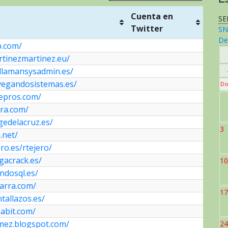
Cuenta en
SE
Twitter
SN
De
Cuenta en
p.com/
Twitter
rtinezmartinez.eu/
llamansysadmin.es/
vegandosistemas.es/
Do
sepros.com/
ora.com/
gedelacruz.es/
3
.net/
pro.es/rtejero/
gacrack.es/
10
ndosql.es/
arra.com/
17
tallazos.es/
abit.com/
mez.blogspot.com/
24