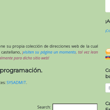
¡
¡Co
ene su propia colección de direcciones web de la cual
 castellano,
¡
visiten su página un momento
, tal vez lean
almente para dicho sitio web!
a programación.
C
b
ces:
SYSADMIT
.
C
Search:
E