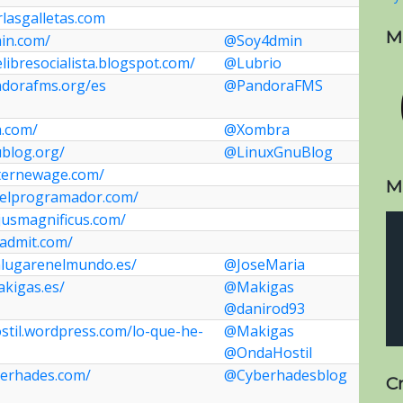
rlasgalletas.com
M
min.com/
@Soy4dmin
elibresocialista.blogspot.com/
@Lubrio
ndorafms.org/es
@PandoraFMS
a.com/
@Xombra
ublog.org/
@LinuxGnuBlog
ternewage.com/
M
ldelprogramador.com/
jusmagnificus.com/
sadmit.com/
unlugarenelmundo.es/
@JoseMaria
akigas.es/
@Makigas
@danirod93
stil.wordpress.com/lo-que-he-
@Makigas
@OndaHostil
berhades.com/
@Cyberhadesblog
C