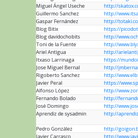
Miguel Ángel Useche
http://skatox.
Guillermo Sanchez
http://www.its
Gaspar Fernández
http://totaki.
Blog Bitix
https://picodot
Blog davidochobits
http://www.oc
Toni de la Fuente
http://www.bly
Ariel Antigua
http://arielan
Itxaso Larrinaga
https://mundo
Jose Miguel Bernal
http://jmberna
Rigoberto Sanchez
http://www.elb
Javier Peral
https://www.sp
Alfonso López
http://www.zo
Fernando Bolado
http://fernand
José Domingo
http://www.jo
Aprendiz de sysadmin
http://aprend
Pedro González
http://goigon.
Javier Carrasco
http://www.jav