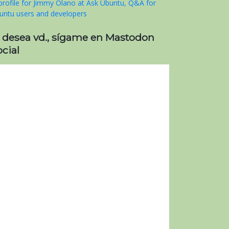
i desea vd., sígame en Mastodon
cial