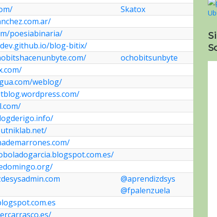
com/
Skatox
anchez.com.ar/
com/poesiabinaria/
S
dev.github.io/blog-bitix/
So
hobitshacenunbyte.com/
ochobitsunbyte
x.com/
tigua.com/weblog/
itblog.wordpress.com/
l.com/
logderigo.info/
utniklab.net/
nademarrones.com/
oboladogarcia.blogspot.com.es/
sedomingo.org/
izdesysadmin.com
@aprendizdsys
@fpalenzuela
blogspot.com.es
iercarrasco.es/