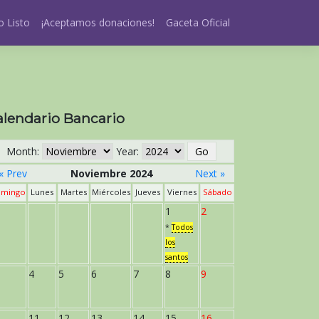
 Listo
¡Aceptamos donaciones!
Gaceta Oficial
alendario Bancario
Month:
Year:
« Prev
Noviembre 2024
Next »
mingo
Lunes
Martes
Miércoles
Jueves
Viernes
Sábado
1
2
*
Todos
los
santos
4
5
6
7
8
9
11
12
13
14
15
16