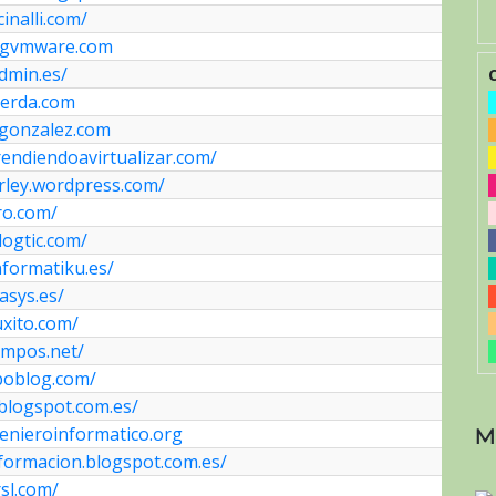
cinalli.com/
ogvmware.com
dmin.es/
ocerda.com
orgonzalez.com
endiendoavirtualizar.com/
rley.wordpress.com/
ro.com/
logtic.com/
nformatiku.es/
asys.es/
uxito.com/
ampos.net/
boblog.com/
.blogspot.com.es/
enieroinformatico.org
M
formacion.blogspot.com.es/
rsl.com/