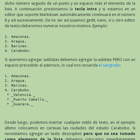
dicho número seguido de un punto y un espacio más el elemento de la
lista. A continuación presionamos la
tecla intro
y si estamos en un
editor que soporte Markdown automáticamente continuará en el número
8 y así sucesivamente. De no ser así (usamos gedit, nano, vi u otro editor
de texto) deberemos numerar nosotros mismos. Ejemplo:
1. Amazonas.

2. Aragua.

3. Barinas.

4. Carabobo.
Si queremos agregar sublistas debemos agregar la sublista PERO con un
espacio precedido al asterisco, lo cual nos recuerda
el sangrado
:
1. Amazonas.

2. Aragua.

3. Barinas.

4. Carabobo.

 * _Valencia._

 * _Puerto Cabello._

 * _Guacara._

Desde luego, podemos insertar cualquier estilo de texto, en el ejemplo
último colocamos en cursivas las ciudades del estado Carabobo. Si
necesitamos agregar un texto descriptivo
pero que no sea tomado
como elemento de la lista
debemos colocarlos inmediatamente