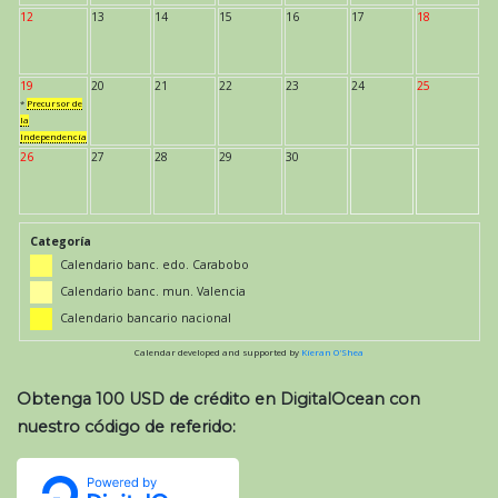
12
13
14
15
16
17
18
19
20
21
22
23
24
25
*
Precursor de
la
Independencia
26
27
28
29
30
Categoría
Calendario banc. edo. Carabobo
Calendario banc. mun. Valencia
Calendario bancario nacional
Calendar developed and supported by
Kieran O'Shea
Obtenga 100 USD de crédito en DigitalOcean con
nuestro código de referido: