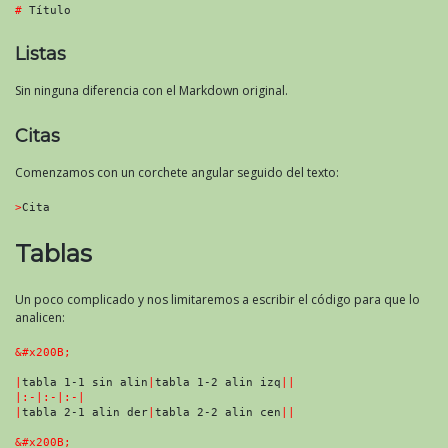
#
 Título
Listas
Sin ninguna diferencia con el Markdown original.
Citas
Comenzamos con un corchete angular seguido del texto:
>
Cita
Tablas
Un poco complicado y nos limitaremos a escribir el código para que lo
analicen:
&#x200B;
|
tabla 1-1 sin alin
|
tabla 1-2 alin izq
||
|:-|:-|:-|
|
tabla 2-1 alin der
|
tabla 2-2 alin cen
||
&#x200B;
