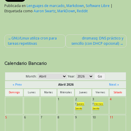
Publicada en
Lenguajes de marcado
,
Markdown
,
Software Libre
|
Etiquetada como
Aaron Swartz
,
MarkDown
,
Reddit
GNU/Linux utiliza cron para
dnsmasq: DNS práctico y
tareas repetitivas
sencillo (con DHCP opcional)
Navegación
de
entradas
Calendario Bancario
Month:
Year:
« Prev
Abril 2026
Next »
Domingo
Lunes
Martes
Miércoles
Jueves
Viernes
Sábado
1
2
3
4
*
Jueves
*
Viernes
Santo
Santo
5
6
7
8
9
10
11