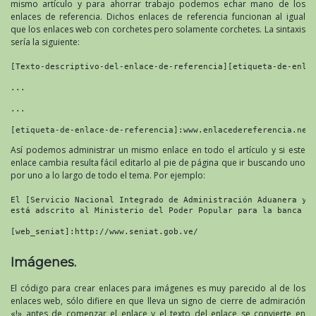
mismo artículo y para ahorrar trabajo podemos echar mano de los
enlaces de referencia. Dichos enlaces de referencia funcionan al igual
que los enlaces web con corchetes pero solamente corchetes. La sintaxis
sería la siguiente:
[Texto-descriptivo-del-enlace-de-referencia][etiqueta-de-enlac
...

...

[etiqueta-de-enlace-de-referencia]:www.enlacedereferencia.net
Así podemos administrar un mismo enlace en todo el artículo y si este
enlace cambia resulta fácil editarlo al pie de página que ir buscando uno
por uno a lo largo de todo el tema. Por ejemplo:
El [Servicio Nacional Integrado de Administración Aduanera y T
está adscrito al Ministerio del Poder Popular para la banca y 
[web_seniat]:http://www.seniat.gob.ve/
Imágenes.
El código para crear enlaces para imágenes es muy parecido al de los
enlaces web, sólo difiere en que lleva un signo de cierre de admiración
«!» antes de comenzar el enlace y el texto del enlace se convierte en