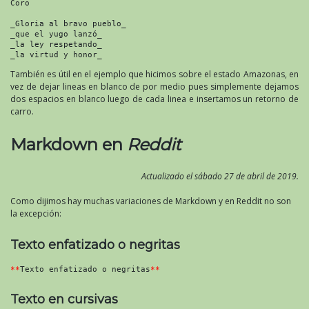
Coro

_Gloria al bravo pueblo_  

_que el yugo lanzó_  

_la ley respetando_  

_la virtud y honor_
También es útil en el ejemplo que hicimos sobre el estado Amazonas, en
vez de dejar lineas en blanco de por medio pues simplemente dejamos
dos espacios en blanco luego de cada linea e insertamos un retorno de
carro.
Markdown en
Reddit
Actualizado el sábado 27 de abril de 2019.
Como dijimos hay muchas variaciones de Markdown y en Reddit no son
la excepción:
Texto enfatizado o negritas
**
Texto enfatizado o negritas
**
Texto en cursivas