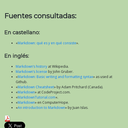
Fuentes consultadas:
En castellano:
«
Markdown: qué es y en qué consiste
».
En inglés:
Markdown’s history
at Wikipedia.
Markdown’s license
by John Gruber.
«
Markdown: Basic writing and formatting syntax
» as used at
Github.
«
Markdown Cheatsheet
» by Adam Pritchard (Canada).
«
Markdown
» at CodeProject.com.
«
MarkdownTutorial.com
«.
«
Markdown
» en ComputerHope.
«
An introduction to Markdown
» by Juan Islas.