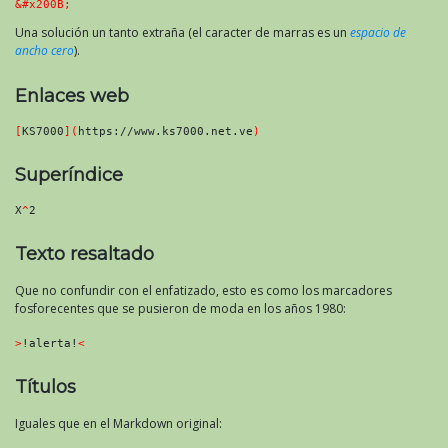
Una solución un tanto extraña (el caracter de marras es un
espacio de
ancho cero
).
Enlaces web
[
KS7000
](
https://www.ks7000.net.ve
)
Superíndice
X
^
2
Texto resaltado
Que no confundir con el enfatizado, esto es como los marcadores
fosforecentes que se pusieron de moda en los años 1980:
>
!alerta!
<
Títulos
Iguales que en el Markdown original: