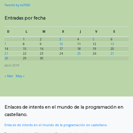
Tweets by ks7000
Entradas por fecha
D
L
M
X
J
V
S
1
2
3
4
5
6
7
8
9
10
11
12
13
14
15
16
17
18
19
20
21
22
23
24
25
26
27
28
29
30
abril 2019
« Mar
May »
Enlaces de interés en el mundo de la programación en
castellano.
Enlaces de interés en el mundo de la programación en castellano.