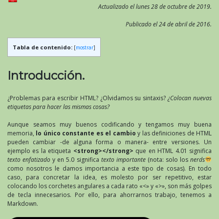
Actualizado el lunes 28 de octubre de 2019.
Publicado el 24 de abril de 2016.
Tabla de contenido:
[
mostrar
]
Introducción.
¿Problemas para escribir HTML? ¿Olvidamos su sintaxis?
¿Colocan nuevas
etiquetas para hacer las mismas cosas?
Aunque seamos muy buenos codificando y tengamos muy buena
memoria,
lo único constante es el cambio
y las definiciones de HTML
pueden cambiar -de alguna forma o manera- entre versiones. Un
ejemplo es la etiqueta
<strong></strong>
que en HTML 4.01 significa
texto enfatizado
y en 5.0 significa
texto importante
(nota: solo los
nerds
como nosotros le damos importancia a este tipo de cosas). En todo
caso, para concretar la idea, es molesto por ser repetitivo, estar
colocando los corchetes angulares a cada rato «<» y «>», son más golpes
de tecla innecesarios. Por ello, para ahorrarnos trabajo, tenemos a
Markdown.