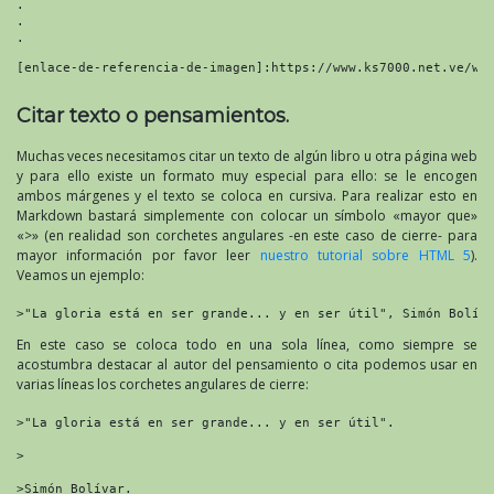
.

.

.
[enlace-de-referencia-de-imagen]:https://www.ks7000.net.ve/wp
Citar texto o pensamientos.
Muchas veces necesitamos citar un texto de algún libro u otra página web
y para ello existe un formato muy especial para ello: se le encogen
ambos márgenes y el texto se coloca en cursiva. Para realizar esto en
Markdown bastará simplemente con colocar un símbolo «mayor que»
«>» (en realidad son corchetes angulares -en este caso de cierre- para
mayor información por favor leer
nuestro tutorial sobre HTML 5
).
Veamos un ejemplo:
>"La gloria está en ser grande... y en ser útil", Simón Bolív
En este caso se coloca todo en una sola línea, como siempre se
acostumbra destacar al autor del pensamiento o cita podemos usar en
varias líneas los corchetes angulares de cierre:
>"La gloria está en ser grande... y en ser útil".

>

>Simón Bolívar.