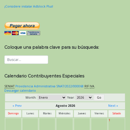
¡Considere instalar Adblock Plus!
Coloque una palabra clave para su búsqueda:
Calendario Contribuyentes Especiales
SENIAT
Providencia Administrativa SNAT/2022/000068
RIF
IVA
.
Descargar calendario
Month:
Year:
« Prev
Agosto 2026
Next »
Domingo
Lunes
Martes
Miércoles
Jueves
Viernes
Sábado
1