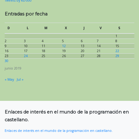
Tweets by ks7000
Entradas por fecha
D
L
M
X
J
V
S
1
2
3
4
5
6
7
8
9
10
11
12
13
14
15
16
17
18
19
20
21
22
23
24
25
26
27
28
29
30
junio 2019
« May
Jul »
Enlaces de interés en el mundo de la programación en
castellano.
Enlaces de interés en el mundo de la programación en castellano.