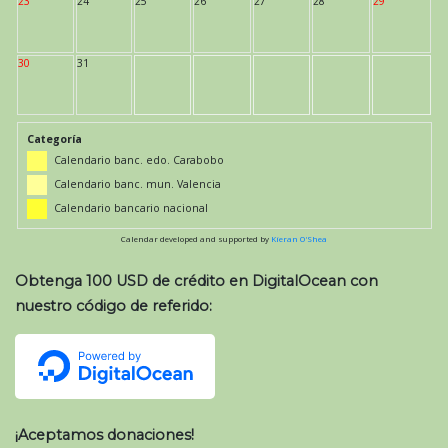
23
24
25
26
27
28
29
30
31
Categoría
Calendario banc. edo. Carabobo
Calendario banc. mun. Valencia
Calendario bancario nacional
Calendar developed and supported by
Kieran O'Shea
Obtenga 100 USD de crédito en DigitalOcean con
nuestro código de referido:
¡Aceptamos donaciones!