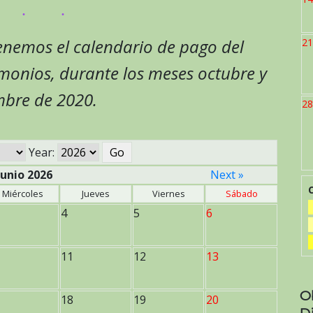
nemos el calendario de pago del
21
monios, durante los meses octubre y
bre de 2020.
28
Year:
Junio 2026
Next »
Miércoles
Jueves
Viernes
Sábado
4
5
6
11
12
13
O
18
19
20
D