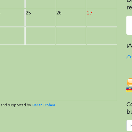
re
25
26
27
¡
¡Co
C
 and supported by
Kieran O'Shea
b