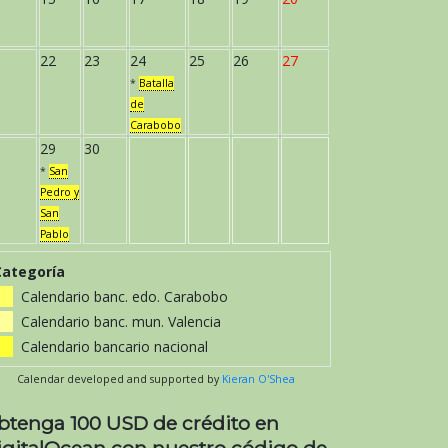
22
23
24
25
26
27
*
Batalla
de
Carabobo
29
30
*
San
Pedro y
San
Pablo
Categoría
Calendario banc. edo. Carabobo
Calendario banc. mun. Valencia
Calendario bancario nacional
Calendar developed and supported by
Kieran O'Shea
btenga 100 USD de crédito en
igitalOcean con nuestro código de