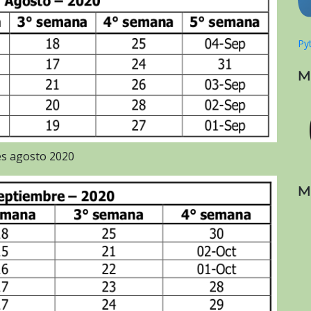
Pyt
M
es agosto 2020
M