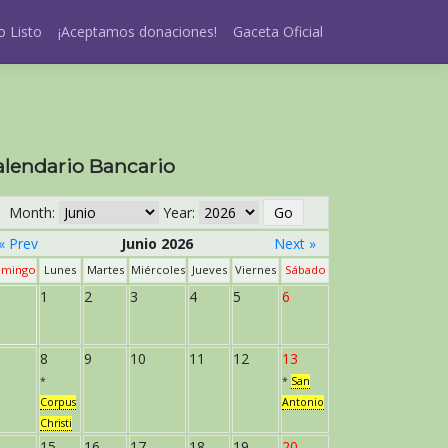
 Listo
¡Aceptamos donaciones!
Gaceta Oficial
alendario Bancario
Month:
Year:
« Prev
Junio 2026
Next »
mingo
Lunes
Martes
Miércoles
Jueves
Viernes
Sábado
1
2
3
4
5
6
8
9
10
11
12
13
*
*
San
Corpus
Antonio
Christi
15
16
17
18
19
20