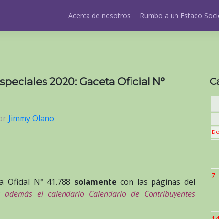
Acerca de nosotros.
Rumbo a un Estado Socio
peciales 2020: Gaceta Oficial N°
C
or
Jimmy Olano
Do
7
a Oficial N° 41.788
solamente
con las páginas del
y
además el calendario Calendario de Contribuyentes
14