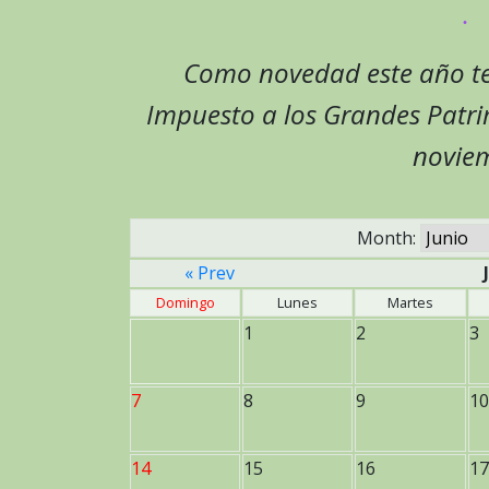
Como novedad este año te
Impuesto a los Grandes Patri
noviem
Month:
« Prev
Domingo
Lunes
Martes
1
2
3
7
8
9
10
14
15
16
17