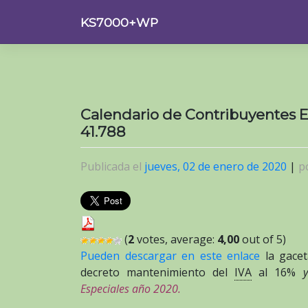
Saltar
KS7000+WP
al
contenido
Calendario de Contribuyentes Es
41.788
Publicada el
jueves, 02 de enero de 2020
|
p
(
2
votes, average:
4,00
out of 5)
Pueden descargar en este enlace
la gacet
decreto mantenimiento del
IVA
al 16%
Especiales año 2020.