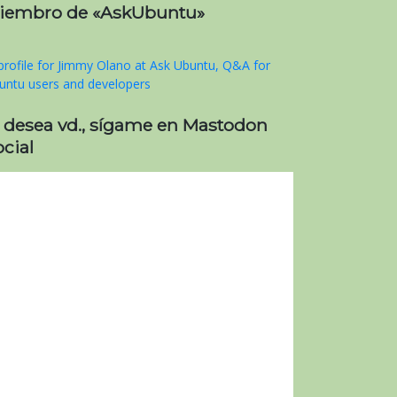
iembro de «AskUbuntu»
i desea vd., sígame en Mastodon
cial