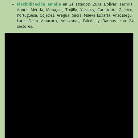
Flexibilización amplia
en 21 estados: Zulia, Bolívar, Táchira,
Apure, Mérida, Monagas, Trujillo, Yaracuy, Carabobo, Guárico,
Portuguesa, Cojedes, Aragua, Sucre, Nueva Esparta, Anzoátegui,
Lara, Delta Amacuro, Amazonas, Falcón y Barinas, con 24
sectores.