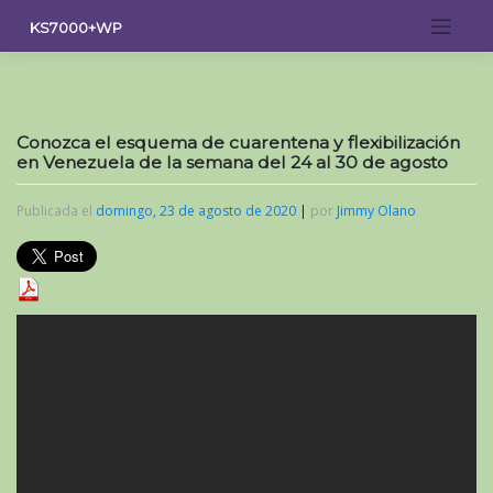
Saltar
KS7000+WP
al
contenido
Conozca el esquema de cuarentena y flexibilización
en Venezuela de la semana del 24 al 30 de agosto
Publicada el
domingo, 23 de agosto de 2020
|
por
Jimmy Olano