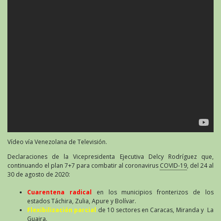
Vídeo vía Venezolana de Televisión.
Declaraciones de la Vicepresidenta Ejecutiva Delcy Rodríguez que,
continuando el plan 7+7 para combatir al coronavirus
COVID-19
, del 24 al
30 de agosto de 2020:
Cuarentena radical
en los municipios fronterizos de los
estados Táchira, Zulia, Apure y Bolívar.
Flexibilización parcial
de 10 sectores en Caracas, Miranda y La
Guaira.