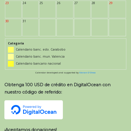
23
24
25
26
27
28
29
30
31
Categoría
Calendario banc. edo. Carabobo
Calendario banc. mun. Valencia
Calendario bancario nacional
Calendar developed and supported by
Kieran O'Shea
Obtenga 100 USD de crédito en DigitalOcean con
nuestro código de referido:
¡Aceptamos donaciones!