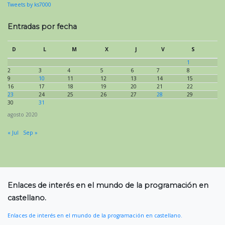
Tweets by ks7000
Entradas por fecha
D
L
M
X
J
V
S
1
2
3
4
5
6
7
8
9
10
11
12
13
14
15
16
17
18
19
20
21
22
23
24
25
26
27
28
29
30
31
agosto 2020
« Jul
Sep »
Enlaces de interés en el mundo de la programación en
castellano.
Enlaces de interés en el mundo de la programación en castellano.