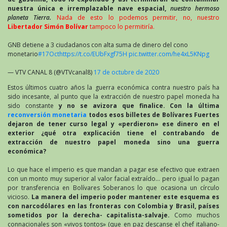
nuestra única e irremplazable nave espacial,
nuestro hermoso
planeta Tierra.
Nada de esto lo podemos permitir, no, nuestro
Libertador Simón Bolívar
tampoco lo permitiría.
GNB detiene a 3 ciudadanos con alta suma de dinero del cono
monetario
#17Oct
https://t.co/EUbFxgf75H
pic.twitter.com/he4xL5KNpg
— VTV CANAL 8 (@VTVcanal8)
17 de octubre de 2020
Estos últimos cuatro años la guerra económica contra nuestro país ha
sido incesante, al punto que la extracción de nuestro papel moneda ha
sido constante
y no se avizora que finalice. Con la última
reconversión monetaria
todos esos billetes de Bolívares Fuertes
dejaron de tener curso legal y «perdieron» ese dinero en el
exterior ¿qué otra explicación tiene el contrabando de
extracción de nuestro papel moneda sino una guerra
económica?
Lo que hace el imperio es que mandan a pagar ese efectivo que extraen
con un monto muy superior al valor facial extraído… pero igual lo pagan
por transferencia en Bolívares Soberanos lo que ocasiona un círculo
vicioso.
La manera del imperio poder mantener este esquema es
con narcodólares en las fronteras con Colombia y Brasil, países
sometidos por la derecha- capitalista-salvaje.
Como muchos
connacionales son «vivos tontos» (que en paz descanse el chef italiano-