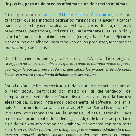
de precios,
pero no de precios máximos sino de precios mínimos.
Esto de acuerdo al
artículo 311 de nuestra Constitución
, a fin de
garantizar que los ingresos ordinarios mínimos de la nación alcancen
para cubrir el gasto ordinario. Así las cosas los agricultores,
productores, pescadores, industriales,
importadores
, se reunirán y
acordarán un precio mínimo semanal (entregado al Poder Ejecutivo
Nacional los días sábado) para cada uno de los productos, identificados
por su código de barras.
De esta manera podemos garantizar que el IVA recaudado tenga un
piso,
pero no un máximo: dejemos que la economía nacional venda al precio
que mejor le parezca,
pero cada vez que suban los precios, el Estado como
Socio Listo estará recaudando debidamente sus tributos.
Por tal razón que hemos explicado, toda factura debe contener nombre
o razón social, identificado por medio del
RIF
del vendedor, del
comprador y el serial de la máquina fiscal o en su defecto la
factura
electrónica
, cuando instalemos debidamente el software libre en el
país. Si la factura fue transada en divisas, el Estado Socio Listo cobrará el
impuesto correspondiente en la misma(s) divisa(s) también. Cada
renglón de factura contendrá, además, el código de barras del producto
a fin de que esa información sea «subida» diariamente con cada corte
zeta.
Si un vendedor factura por debajo del precio mínimo establecido a una
persona natural, deberá pagar como multa tres veces el monto