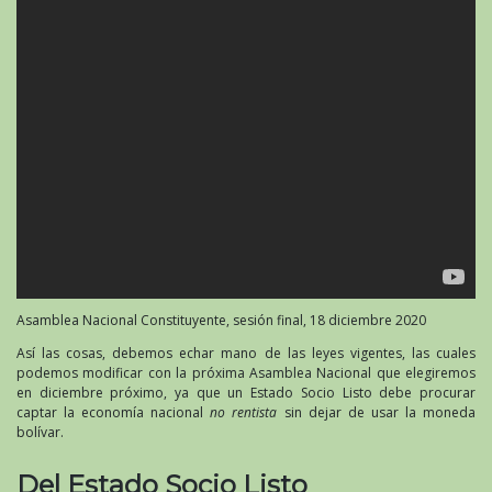
Asamblea Nacional Constituyente, sesión final, 18 diciembre 2020
Así las cosas, debemos echar mano de las leyes vigentes, las cuales
podemos modificar con la próxima Asamblea Nacional que elegiremos
en diciembre próximo, ya que un Estado Socio Listo debe procurar
captar la economía nacional
no rentista
sin dejar de usar la moneda
bolívar.
Del Estado Socio Listo