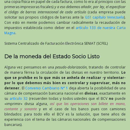
una copia física en papel de cada factura, como lo era al principio con las
primeras impresoras fiscales)
y a eso debemos añadir, por ley, el especificar
el código de barras internacional de cada artículo
(cada empresa puede
solicitar sus propios códigos de barras ante la
GS1 capítulo Venezuela
).
Con esto en mente podemos cambiar radicalmente la recaudación de
impuestos establecida como deber en el
artículo 133 de nuestra Carta
Magna
.
Sistema Centralizado de Facturación Electrónica SENIAT (SCFEL)
De la moneda del Estado Socio Listo
Alguna vez pensamos en una
pesudo-dolarización,
tratando de controlar
de manera férrea la circulación de las divisas en nuestro territorio.
Lo
que se prohíbe es lo que más se anhela de realizar -y violentar-
por lo que debemos más bien es controlar y supervisar, más no
detener.
El
Convenio Cambiario N° 1
deja abierta la posibilidad de una
cámara de compensación bancaria nacional en
divisas
, exactamente en
su
artículo 32
(recuerden todas y todos ustedes que el BCV
no
puede
«imprimir» divisa alguna,
así que las operaciones son billete en mano,
contante y sonante
y en el caso de los banco pues con camiones
blindados: para todo ello el BCV es la solución, que tiene años de
experiencia con el tema de las cámaras nacionales de compensaciones
bancarias).