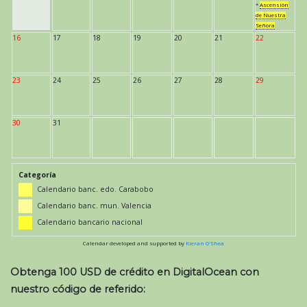
*
Ascensión
de Nuestra
Señora
16
17
18
19
20
21
22
23
24
25
26
27
28
29
30
31
Categoría
Calendario banc. edo. Carabobo
Calendario banc. mun. Valencia
Calendario bancario nacional
Calendar developed and supported by
Kieran O'Shea
Obtenga 100 USD de crédito en DigitalOcean con
nuestro código de referido: