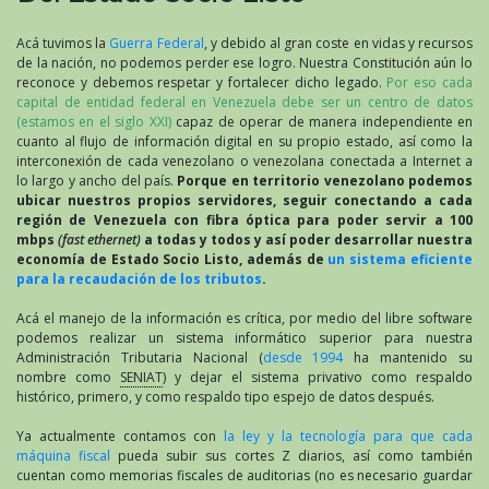
Acá tuvimos la
Guerra Federal
, y debido al gran coste en vidas y recursos
de la nación, no podemos perder ese logro. Nuestra Constitución aún lo
reconoce y debemos respetar y fortalecer dicho legado.
Por eso cada
capital de entidad federal en Venezuela debe ser un centro de datos
(estamos en el siglo XXI)
capaz de operar de manera independiente en
cuanto al flujo de información digital en su propio estado, así como la
interconexión de cada venezolano o venezolana conectada a Internet a
lo largo y ancho del país.
Porque en territorio venezolano podemos
ubicar nuestros propios servidores, seguir conectando a cada
región de Venezuela con fibra óptica para poder servir a 100
mbps
(fast ethernet)
a todas y todos y así poder desarrollar nuestra
economía de Estado Socio Listo, además de
un sistema eficiente
para la recaudación de los tributos
.
Acá el manejo de la información es crítica, por medio del libre software
podemos realizar un sistema informático superior para nuestra
Administración Tributaria Nacional (
desde 1994
ha mantenido su
nombre como
SENIAT
) y dejar el sistema privativo como respaldo
histórico, primero, y como respaldo tipo espejo de datos después.
Ya actualmente contamos con
la ley y la tecnología para que cada
máquina fiscal
pueda subir sus cortes Z diarios, así como también
cuentan como memorias fiscales de auditorias (no es necesario guardar