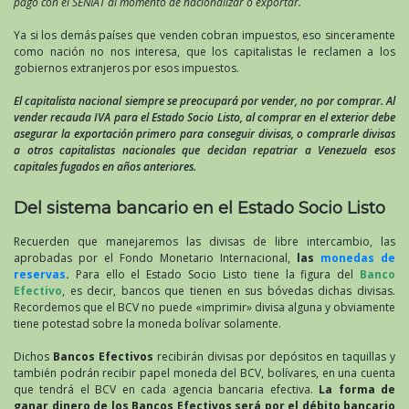
pago con el SENIAT al momento de nacionalizar o exportar.
Ya si los demás países que venden cobran impuestos, eso sinceramente
como nación no nos interesa, que los capitalistas le reclamen a los
gobiernos extranjeros por esos impuestos.
El capitalista nacional siempre se preocupará por vender, no por comprar. Al
vender recauda IVA para el Estado Socio Listo, al comprar en el exterior debe
asegurar la exportación primero para conseguir divisas, o comprarle divisas
a otros capitalistas nacionales que decidan repatriar a Venezuela esos
capitales fugados en años anteriores.
Del sistema bancario en el Estado Socio Listo
Recuerden que manejaremos las divisas de libre intercambio, las
aprobadas por el Fondo Monetario Internacional,
las
monedas de
reservas
.
Para ello el Estado Socio Listo tiene la figura del
Banco
Efectivo
, es decir, bancos que tienen en sus bóvedas dichas divisas.
Recordemos que el BCV no puede «imprimir» divisa alguna y obviamente
tiene potestad sobre la moneda bolívar solamente.
Dichos
Bancos Efectivos
recibirán divisas por depósitos en taquillas y
también podrán recibir papel moneda del BCV, bolívares, en una cuenta
que tendrá el BCV en cada agencia bancaria efectiva.
La forma de
ganar dinero de los Bancos Efectivos será por el débito bancario