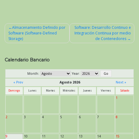
Almacenamiento Definido por
Software: Desarrollo Continuo e
Software (Software-Defined
Integración Continua por medio
Navegación
Storage)
de Contenedores
de
entradas
Calendario Bancario
Month:
Year:
« Prev
Agosto 2026
Next »
Domingo
Lunes
Martes
Miércoles
Jueves
Viernes
Sábado
1
2
3
4
5
6
7
8
9
10
11
12
13
14
15