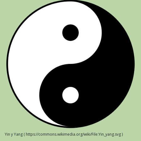
Yin y Yang ( https://commons.wikimedia.org/wiki/File:Yin_yang.svg )