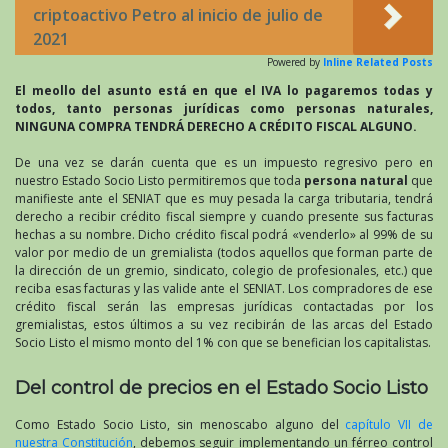
criptoactivo Petro al inicio de julio de
2021
Powered by
Inline Related Posts
El meollo del asunto está en que el IVA lo pagaremos todas y
todos, tanto personas jurídicas como personas naturales,
NINGUNA COMPRA TENDRÁ DERECHO A CRÉDITO FISCAL ALGUNO.
De una vez se darán cuenta que es un impuesto regresivo pero en
nuestro Estado Socio Listo permitiremos que toda
persona natural
que
manifieste ante el SENIAT que es muy pesada la carga tributaria, tendrá
derecho a recibir crédito fiscal siempre y cuando presente sus facturas
hechas a su nombre. Dicho crédito fiscal podrá «venderlo» al 99% de su
valor por medio de un gremialista (todos aquellos que forman parte de
la dirección de un gremio, sindicato, colegio de profesionales, etc.) que
reciba esas facturas y las valide ante el SENIAT. Los compradores de ese
crédito fiscal serán las empresas jurídicas contactadas por los
gremialistas, estos últimos a su vez recibirán de las arcas del Estado
Socio Listo el mismo monto del 1% con que se benefician los capitalistas.
Del control de precios en el Estado Socio Listo
Como Estado Socio Listo, sin menoscabo alguno del
capítulo VII de
nuestra Constitución
, debemos seguir implementando un férreo control