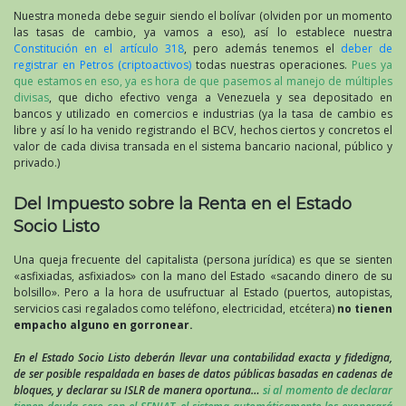
Nuestra moneda debe seguir siendo el bolívar (olviden por un momento
las tasas de cambio, ya vamos a eso), así lo establece nuestra
Constitución en el artículo 318
, pero además tenemos el
deber de
registrar en Petros (criptoactivos)
todas nuestras operaciones.
Pues ya
que estamos en eso, ya es hora de que pasemos al manejo de múltiples
divisas
, que dicho efectivo venga a Venezuela y sea depositado en
bancos y utilizado en comercios e industrias (ya la tasa de cambio es
libre y así lo ha venido registrando el BCV, hechos ciertos y concretos el
valor de cada divisa transada en el sistema bancario nacional, público y
privado.)
Del Impuesto sobre la Renta en el Estado
Socio Listo
Una queja frecuente del capitalista (persona jurídica) es que se sienten
«asfixiadas, asfixiados» con la mano del Estado «sacando dinero de su
bolsillo». Pero a la hora de usufructuar al Estado (puertos, autopistas,
servicios casi regalados como teléfono, electricidad, etcétera)
no tienen
empacho alguno en gorronear.
En el Estado Socio Listo deberán llevar una contabilidad exacta y fidedigna,
de ser posible respaldada en bases de datos públicas basadas en cadenas de
bloques, y declarar su ISLR de manera oportuna…
si al momento de declarar