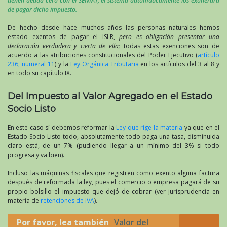
tienen deuda cero con el SENIAT, el sistema automáticamente los exonerará
de pagar dicho impuesto.
De hecho desde hace muchos años las personas naturales hemos
estado exentos de pagar el ISLR,
pero es obligación presentar una
declaración verdadera y cierta de ella;
todas estas exenciones son de
acuerdo a las atribuciones constitucionales del Poder Ejecutivo (
artículo
236, numeral 11
) y la
Ley Orgánica Tributaria
en los artículos del 3 al 8 y
en todo su capítulo IX.
Del Impuesto al Valor Agregado en el Estado
Socio Listo
En este caso sí debemos reformar la
Ley que rige la materia
ya que en el
Estado Socio Listo todo, absolutamente todo paga una tasa, disminuida
claro está, de un 7% (pudiendo llegar a un mínimo del 3% si todo
progresa y va bien).
Incluso las máquinas fiscales que registren como exento alguna factura
después de reformada la ley, pues el comercio o empresa pagará de su
propio bolsillo el impuesto que dejó de cobrar (ver jurisprudencia en
materia de
retenciones de
IVA
).
Por favor, lea también
Valor del