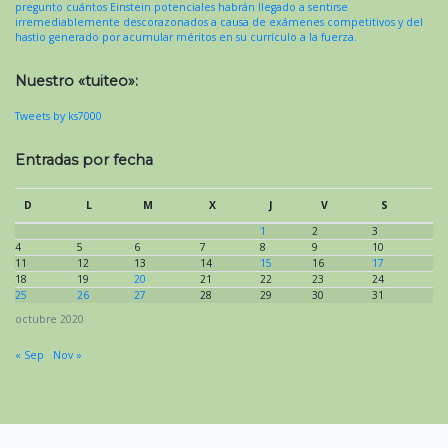
pregunto cuántos Einstein potenciales habrán llegado a sentirse
irremediablemente descorazonados a causa de exámenes competitivos y del
hastío generado por acumular méritos en su currículo a la fuerza.
Nuestro «tuiteo»:
Tweets by ks7000
Entradas por fecha
D
L
M
X
J
V
S
1
2
3
4
5
6
7
8
9
10
11
12
13
14
15
16
17
18
19
20
21
22
23
24
25
26
27
28
29
30
31
octubre 2020
« Sep
Nov »