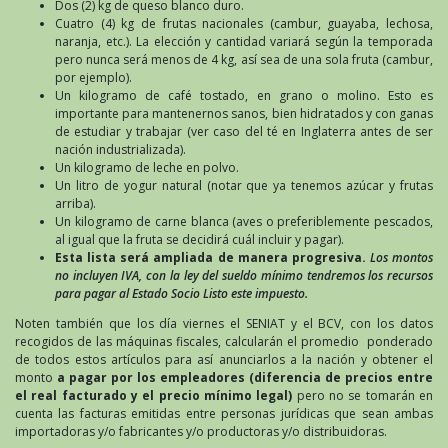
Dos (2) kg de queso blanco duro.
Cuatro (4) kg de frutas nacionales (cambur, guayaba, lechosa,
naranja, etc.). La elección y cantidad variará según la temporada
pero nunca será menos de 4 kg, así sea de una sola fruta (cambur,
por ejemplo).
Un kilogramo de café tostado, en grano o molino. Esto es
importante para mantenernos sanos, bien hidratados y con ganas
de estudiar y trabajar (ver caso del té en Inglaterra antes de ser
nación industrializada).
Un kilogramo de leche en polvo.
Un litro de yogur natural (notar que ya tenemos azúcar y frutas
arriba).
Un kilogramo de carne blanca (aves o preferiblemente pescados,
al igual que la fruta se decidirá cuál incluir y pagar).
Esta lista será ampliada de manera progresiva.
Los montos
no incluyen IVA, con la ley del sueldo mínimo tendremos los recursos
para pagar al Estado Socio Listo este impuesto.
Noten también que los día viernes el SENIAT y el BCV, con los datos
recogidos de las máquinas fiscales, calcularán el promedio ponderado
de todos estos artículos para así anunciarlos a la nación y obtener el
monto
a pagar por los empleadores (diferencia de precios entre
el real facturado y el precio mínimo legal)
pero no se tomarán en
cuenta las facturas emitidas entre personas jurídicas que sean ambas
importadoras y/o fabricantes y/o productoras y/o distribuidoras.