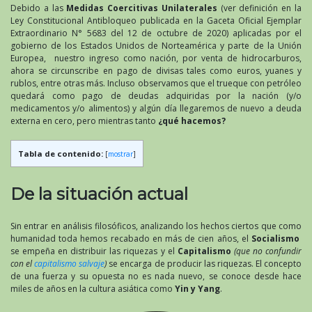
Debido a las
Medidas Coercitivas Unilaterales
(ver definición en la
Ley Constitucional Antibloqueo publicada en la Gaceta Oficial Ejemplar
Extraordinario N° 5683 del 12 de octubre de 2020) aplicadas por el
gobierno de los Estados Unidos de Norteamérica y parte de la Unión
Europea, nuestro ingreso como nación, por venta de hidrocarburos,
ahora se circunscribe en pago de divisas tales como euros, yuanes y
rublos, entre otras más. Incluso observamos que el trueque con petróleo
quedará como pago de deudas adquiridas por la nación (y/o
medicamentos y/o alimentos) y algún día llegaremos de nuevo a deuda
externa en cero, pero mientras tanto
¿qué hacemos?
Tabla de contenido:
[
mostrar
]
De la situación actual
Sin entrar en análisis filosóficos, analizando los hechos ciertos que como
humanidad toda hemos recabado en más de cien años, el
Socialismo
se empeña en distribuir las riquezas y el
Capitalismo
(que no confundir
con el
capitalismo salvaje
)
se encarga de producir las riquezas. El concepto
de una fuerza y su opuesta no es nada nuevo, se conoce desde hace
miles de años en la cultura asiática como
Yin y Yang
.