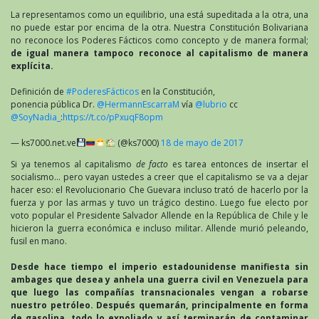
La representamos como un equilibrio, una está supeditada a la otra, una
no puede estar por encima de la otra. Nuestra Constitución Bolivariana
no reconoce los Poderes Fácticos como concepto y de manera formal;
de igual manera tampoco reconoce al capitalismo de manera
explícita.
Definición de
#PoderesFácticos
en la Constitución,
ponencia pública Dr.
@HermannEscarraM
vía
@lubrio
cc
@SoyNadia_
:
https://t.co/pPxuqF8opm
— ks7000.net.ve
(@ks7000)
18 de mayo de 2017
Si ya tenemos al capitalismo
de facto
es tarea entonces de insertar el
socialismo… pero vayan ustedes a creer que el capitalismo se va a dejar
hacer eso: el Revolucionario Che Guevara incluso trató de hacerlo por la
fuerza y por las armas y tuvo un trágico destino. Luego fue electo por
voto popular el Presidente Salvador Allende en la República de Chile y le
hicieron la guerra económica e incluso militar. Allende murió peleando,
fusil en mano.
Desde hace tiempo el imperio estadounidense manifiesta sin
ambages que desea y anhela una guerra civil en Venezuela para
que luego las compañías transnacionales vengan a robarse
nuestro petróleo. Después quemarán, principalmente en forma
de gasolina, todo lo expoliado y así terminarán de contaminar