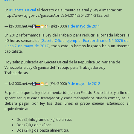
En
#Gaceta_Oficial
el decreto de aumento salarial y Ley Alimentacion:
http://www.tsj.gov.ve/gaceta/Abril/2642011/2642011-3122.pdf
— ks7000.net.ve
(@ks7000)
1 de mayo de 2011
En 2012 reformamos la Ley del Trabajo para reducir la jornada laboral a
40 horas semanales (
Gaceta Oficial ejemplar Extraordinario N° 6076 del
lunes 7 de mayo de 2012
), todo esto lo hemos logrado bajo un sistema
capitalista.
Hoy salio publicada en Gaceta Oficial de la Republica Bolivariana de
Venezuela la Ley Organica del Trabajo para Trabajadores y
Trabajadoras.
— ks7000.net.ve
(@ks7000)
9 de mayo de 2012
Es por ello que la ley de alimentación, en un Estado Socio Listo, y a fin de
garantizar que cada trabajador y cada trabajadora pueda comer, se le
deberá pagar por ley los días lunes
al precio mínimo establecido
el
equivalente a:
Dos (2) kilogramos (kg) de arroz.
Dos (2) kg de azúcar.
Dos (2) kg de pasta alimenticia.