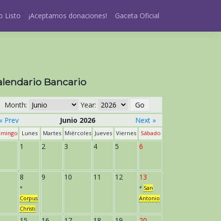
 Listo
¡Aceptamos donaciones!
Gaceta Oficial
alendario Bancario
Month:
Year:
« Prev
Junio 2026
Next »
mingo
Lunes
Martes
Miércoles
Jueves
Viernes
Sábado
1
2
3
4
5
6
8
9
10
11
12
13
*
*
San
Corpus
Antonio
Christi
15
16
17
18
19
20