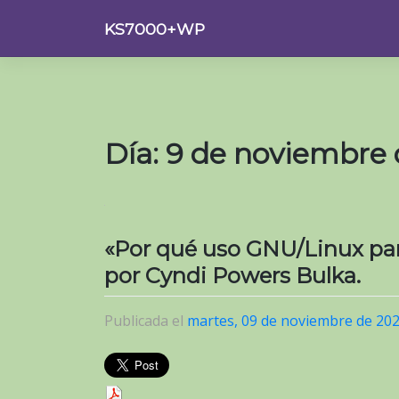
Saltar
KS7000+WP
al
contenido
Día:
9 de noviembre 
«Por qué uso GNU/Linux par
por Cyndi Powers Bulka.
Publicada el
martes, 09 de noviembre de 20