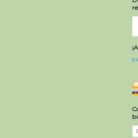
re
¡
¡Co
C
b