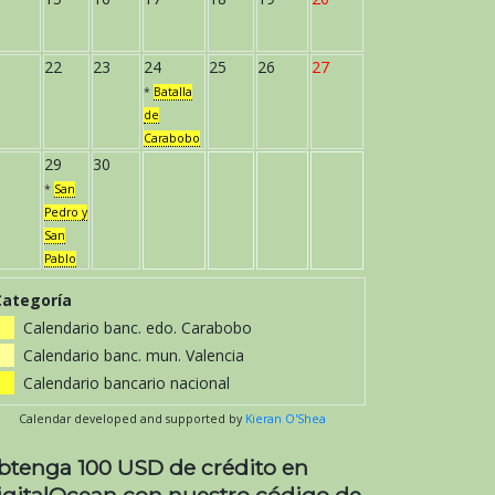
22
23
24
25
26
27
*
Batalla
de
Carabobo
29
30
*
San
Pedro y
San
Pablo
Categoría
Calendario banc. edo. Carabobo
Calendario banc. mun. Valencia
Calendario bancario nacional
Calendar developed and supported by
Kieran O'Shea
btenga 100 USD de crédito en
igitalOcean con nuestro código de