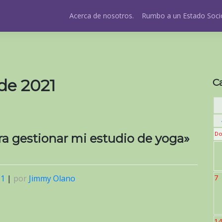
Acerca de nosotros.
Rumbo a un Estado Socio
de 2021
C
Do
a gestionar mi estudio de yoga»
7
21
|
por
Jimmy Olano
14