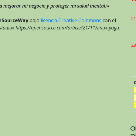
a mejorar mi negocio y proteger mi salud mental
.»
21
nSourceWay
bajo
licencia Creative Commons
con el
tudio» https://opensource.com/article/21/11/linux-yoga.
28
O
D