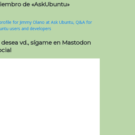
iembro de «AskUbuntu»
i desea vd., sígame en Mastodon
cial