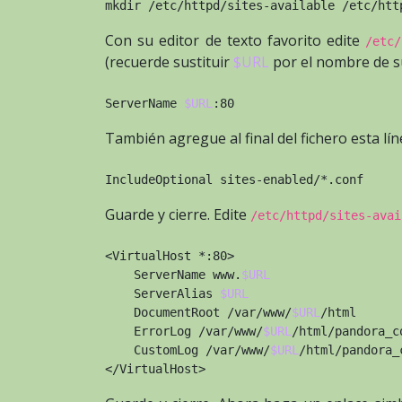
mkdir /etc/httpd/sites-available /etc/htt
Con su editor de texto favorito edite
/etc/
(recuerde sustituir
$URL
por el nombre de s
ServerName 
$URL
:80
También agregue al final del fichero esta lín
IncludeOptional sites-enabled/*.conf
Guarde y cierre. Edite
/etc/httpd/sites-avai
<VirtualHost *:80>
    ServerName www.
$URL
    ServerAlias 
$URL
    DocumentRoot /var/www/
$URL
/html
    ErrorLog /var/www/
$URL
/html/pandora_c
    CustomLog /var/www/
$URL
/html/pandora_
</VirtualHost>