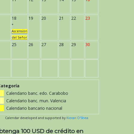
18
19
20
21
22
23
*
Ascensión
del Señor
25
26
27
28
29
30
Categoría
Calendario banc. edo. Carabobo
Calendario banc. mun. Valencia
Calendario bancario nacional
Calendar developed and supported by
Kieran O'Shea
btenga 100 USD de crédito en