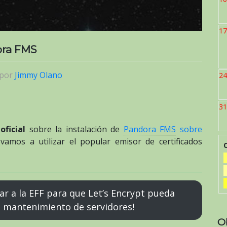
17
ora FMS
por
Jimmy Olano
24
31
oficial
sobre la instalación de
Pandora FMS
sobre
amos a utilizar el popular emisor de certificados
ar a la EFF para que Let’s Encrypt pueda
e mantenimiento de servidores!
O