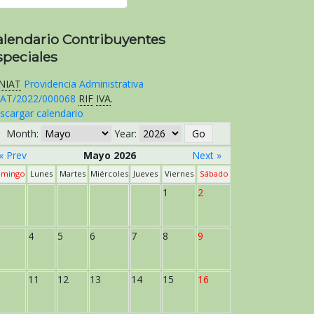
alendario Contribuyentes
speciales
NIAT
Providencia Administrativa
AT/2022/000068
RIF
IVA
.
scargar calendario
Month:
Year:
« Prev
Mayo 2026
Next »
mingo
Lunes
Martes
Miércoles
Jueves
Viernes
Sábado
1
2
4
5
6
7
8
9
11
12
13
14
15
16