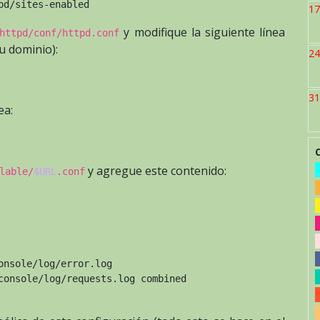
pd/sites-enabled
17
y modifique la siguiente línea
httpd/conf/httpd.conf
u dominio):
24
31
ea:
y agregue este contenido:
lable/
$URL
.conf
onsole/log/error.log
console/log/requests.log combined