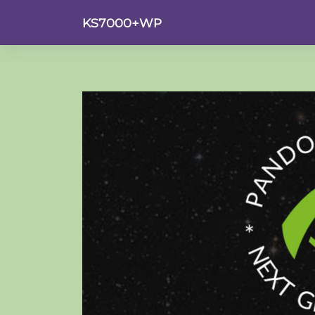
Saltar
KS7000+WP
al
contenido