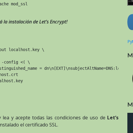
ache mod_ssl
á la instalación de Let’s Encrypt!
Pyt
out localhost.key \
M
 -config <( \
stinguished_name = dn\n[EXT]\nsubjectAltName=DNS:localho
host.crt
alhost.key
M
y lea y acepte todas las condiciones de uso de
Let’s
stalado el certificado SSL.