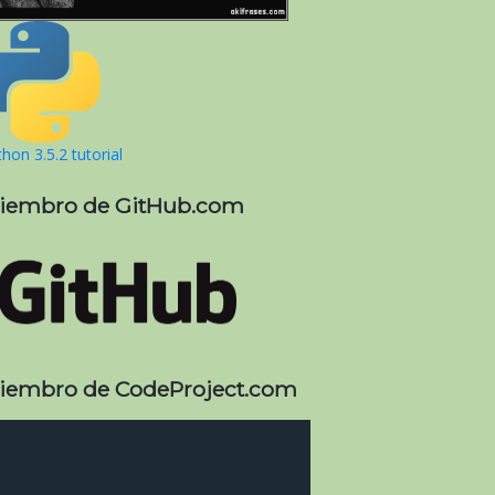
hon 3.5.2 tutorial
iembro de GitHub.com
st\nkeyUsage=digitalSignature\nextendedKeyUsage=serverAu
iembro de CodeProject.com