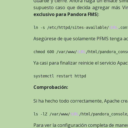
Guarde y cierre. Ahora haga un enlace simb
supuesto caso que decida agregar más Vi
exclusivo para Pandora FMS
):
ln -s /etc/httpd/sites-available/
$URL
.con
Asegúrese de que solamente PFMS tenga a
chmod 600 /var/www/
$URL
/html/pandora_cons
Ya casi para finalizar reinicie el servicio Apac
systemctl restart httpd
Comprobación:
Si ha hecho todo correctamente, Apache cre
ls -lZ /var/www/
$URL
/html/pandora_console
Para ver la configuración completa de mane