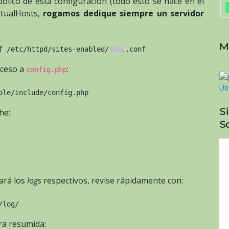
ólico de esta configuración (todo esto se hace en el
rtualHosts,
rogamos dedique siempre un servidor
M
f /etc/httpd/sites-enabled/
$URL
.conf
cceso a
:
config.php
ole/include/config.php
S
he:
So
ará los
logs
respectivos, revise rápidamente con:
/log/
ra resumida: