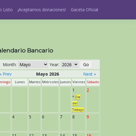
 Listo
¡Aceptamos donaciones!
Gaceta Oficial
alendario Bancario
Month:
Year:
« Prev
Mayo 2026
Next »
mingo
Lunes
Martes
Miércoles
Jueves
Viernes
Sábado
1
2
*
Día
del
Trabajo
4
5
6
7
8
9
11
12
13
14
15
16