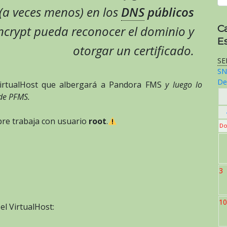
 (a veces menos) en los
DNS
públicos
C
ncrypt pueda reconocer el dominio y
E
otorgar un certificado.
SE
SN
De
 VirtualHost que albergará a Pandora FMS
y luego lo
 de PFMS.
re trabaja con usuario
root
.
Do
3
10
el VirtualHost: