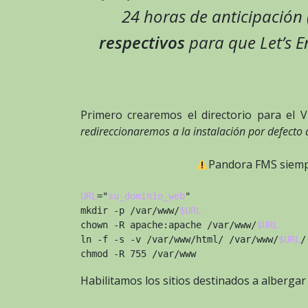
24 horas de anticipación
respectivos
para que Let’s E
Primero crearemos el directorio para el
redireccionaremos a la instalación por defecto
Pandora FMS siemp
URL
="
su_dominio_web
"
mkdir -p /var/www/
$URL
chown -R apache:apache /var/www/
$URL
ln -f -s -v /var/www/html/ /var/www/
$URL
/
chmod -R 755 /var/www
Habilitamos los sitios destinados a albergar 