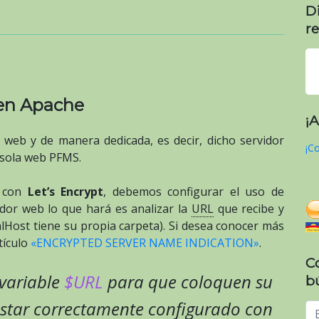
D
re
 en Apache
¡
web y de manera dedicada, es decir, dicho servidor
¡Co
nsola web PFMS.
e con
Let’s Encrypt
, debemos configurar el uso de
vidor web lo que hará es analizar la
URL
que recibe y
tualHost tiene su propia carpeta). Si desea conocer más
tículo
«ENCRYPTED SERVER NAME INDICATION»
.
C
variable
$URL
para que coloquen su
b
star correctamente configurado con