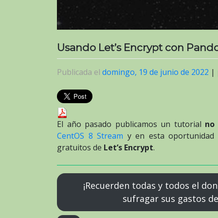
Usando Let’s Encrypt con Pand
Publicada el
domingo, 19 de junio de 2022
|
El año pasado publicamos un tutorial
no 
CentOS 8 Stream
y en esta oportunidad v
gratuitos de
Let’s Encrypt
.
¡Recuerden todas y todos el don
sufragar sus gastos d