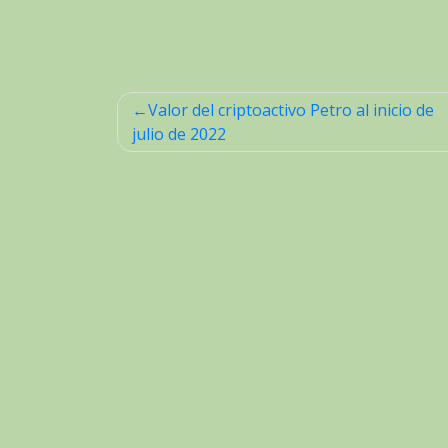
Valor del criptoactivo Petro al inicio de
Navegación
julio de 2022
de
entradas