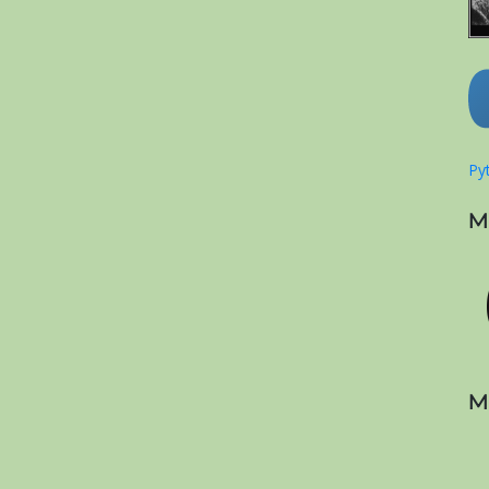
Pyt
M
M