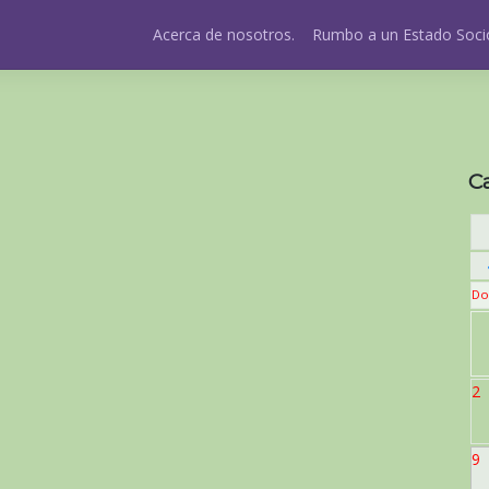
Acerca de nosotros.
Rumbo a un Estado Socio
C
Do
2
9