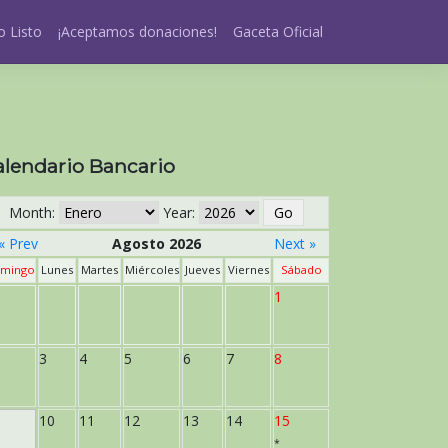
 Listo
¡Aceptamos donaciones!
Gaceta Oficial
alendario Bancario
Month:
Year:
« Prev
Agosto 2026
Next »
mingo
Lunes
Martes
Miércoles
Jueves
Viernes
Sábado
1
3
4
5
6
7
8
10
11
12
13
14
15
*