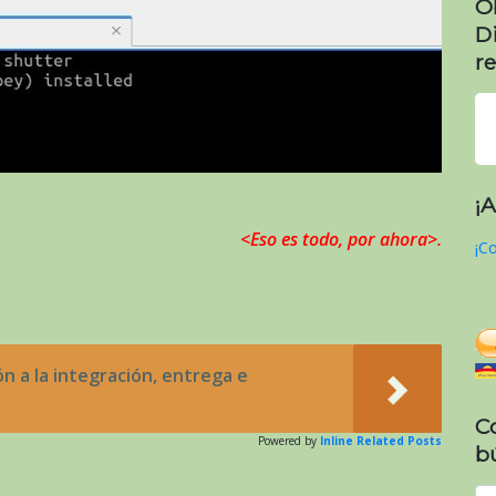
O
D
re
¡
<Eso es todo, por ahora>.
¡Co
n a la integración, entrega e
C
Powered by
Inline Related Posts
b