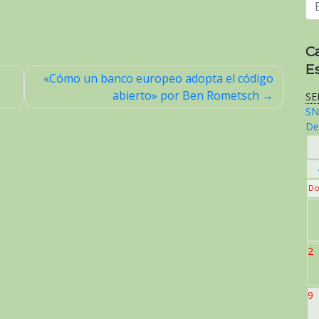
C
E
«Cómo un banco europeo adopta el código
abierto» por Ben Rometsch
SE
SN
De
Do
2
9