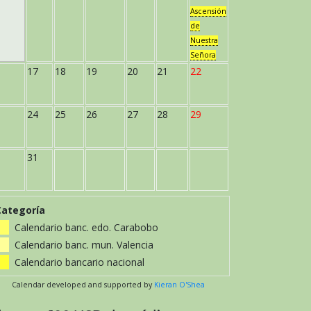
Ascensión
de
Nuestra
Señora
17
18
19
20
21
22
24
25
26
27
28
29
31
Categoría
Calendario banc. edo. Carabobo
Calendario banc. mun. Valencia
Calendario bancario nacional
Calendar developed and supported by
Kieran O'Shea