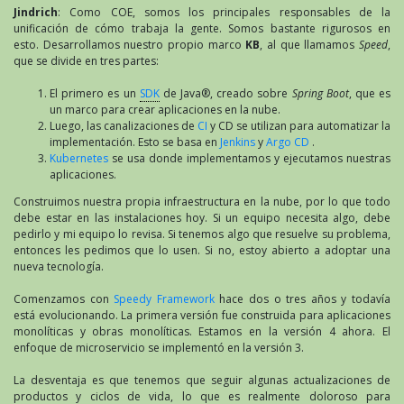
Jindrich
: Como COE, somos los principales responsables de la
unificación de cómo trabaja la gente. Somos bastante rigurosos en
esto. Desarrollamos nuestro propio marco
KB
, al que llamamos
Speed
,
que se divide en tres partes:
El primero es un
SDK
de Java®, creado sobre
Spring Boot
, que es
un marco para crear aplicaciones en la nube.
Luego, las canalizaciones de
CI
y CD se utilizan para automatizar la
implementación. Esto se basa en
Jenkins
y
Argo CD
.
Kubernetes
se usa donde implementamos y ejecutamos nuestras
aplicaciones.
Construimos nuestra propia infraestructura en la nube, por lo que todo
debe estar en las instalaciones hoy. Si un equipo necesita algo, debe
pedirlo y mi equipo lo revisa. Si tenemos algo que resuelve su problema,
entonces les pedimos que lo usen. Si no, estoy abierto a adoptar una
nueva tecnología.
Comenzamos con
Speedy Framework
hace dos o tres años y todavía
está evolucionando. La primera versión fue construida para aplicaciones
monolíticas y obras monolíticas. Estamos en la versión 4 ahora. El
enfoque de microservicio se implementó en la versión 3.
La desventaja es que tenemos que seguir algunas actualizaciones de
productos y ciclos de vida, lo que es realmente doloroso para