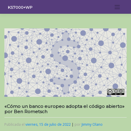
Saltar
KS7000+WP
al
contenido
«Cómo un banco europeo adopta el código abierto»
por Ben Rometsch
Publicada el
viernes, 15 de julio de 2022
|
por
Jimmy Olano