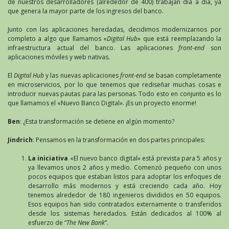
de nuestros desarrolladores (alrededor de 400) trabajan día a día, ya
que genera la mayor parte de los ingresos del banco.
Junto con las aplicaciones heredadas, decidimos modernizarnos por
completo a algo que llamamos «
Digital Hub
» que está reemplazando la
infraestructura actual del banco. Las aplicaciones
front-end
son
aplicaciones móviles y web nativas.
El
Digital Hub
y las nuevas aplicaciones
front-end
se basan completamente
en microservicios, por lo que tenemos que rediseñar muchas cosas e
introducir nuevas pautas para las personas. Todo esto en conjunto es lo
que llamamos el «Nuevo Banco Digital». ¡Es un proyecto enorme!
Ben
: ¿Esta transformación se detiene en algún momento?
Jindrich
: Pensamos en la transformación en dos partes principales:
La iniciativa
«El nuevo banco digital» está prevista para 5 años y
ya llevamos unos 2 años y medio. Comenzó pequeño con unos
pocos equipos que estaban listos para adoptar los enfoques de
desarrollo más modernos y está creciendo cada año. Hoy
tenemos alrededor de 180 ingenieros divididos en 50 equipos.
Esos equipos han sido contratados externamente o transferidos
desde los sistemas heredados. Están dedicados al 100% al
esfuerzo de “
The New Bank
”.