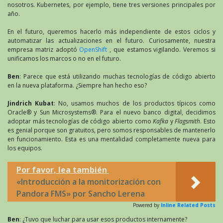
nosotros. Kubernetes, por ejemplo, tiene tres versiones principales por
año.
En el futuro, queremos hacerlo más independiente de estos ciclos y
automatizar las actualizaciones en el futuro. Curiosamente, nuestra
empresa matriz adoptó
OpenShift
, que estamos vigilando. Veremos si
unificamos los marcos o no en el futuro.
Ben
: Parece que está utilizando muchas tecnologías de código abierto
en la nueva plataforma. ¿Siempre han hecho eso?
Jindrich Kubat
: No, usamos muchos de los productos típicos como
Oracle® y Sun Microsystems®. Para el nuevo banco digital, decidimos
adoptar más tecnologías de código abierto como
Kafka
y
Flagsmith
. Esto
es genial porque son gratuitos, pero somos responsables de mantenerlo
en funcionamiento. Esta es una mentalidad completamente nueva para
los equipos.
Por favor, lea también
«Introducción a la monitorización con
Pandora FMS» por Sancho Lerena
Powered by
Inline Related Posts
Ben
: ¿Tuvo que luchar para usar esos productos internamente?