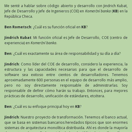
Me senté a hablar sobre código abierto y desarrollo con Jindrich Kubat,
Jefe de Desarrollo y Jefe de Ingenieros (COE) en
Komerční banka
(
KB
) en la
República Checa.
Ben Rometsch
: ¿Cuál es su función oficial en
KB
?
Jindrich Kubat
: Mi función oficial es Jefe de Desarrollo, COE (centro de
experiencia) en
Komerční banka
.
Ben
: ¿Cuál es exactamente su área de responsabilidad y su día a día?
Jindrich
: Como líder del COE de desarrollo, considero la experiencia, la
estructura y las capacidades necesarias para que el desarrollo de
software sea exitoso entre cientos de desarrolladores.
Tenemos
aproximadamente 600 personas en el equipo de desarrollo más amplio,
pero no soy directamente responsable de administrarlas.
Soy
responsable de definir cómo harán su trabajo. Entonces, para mejores
prácticas de desarrollo, unificación de estándares, etcétera.
Ben
: ¿Cuál es su enfoque principal hoy en
KB
?
Jindrich
: Nuestro proyecto de transformación. Tenemos el banco actual,
que se basa en sistemas bancarios heredados típicos que son enormes
sistemas de arquitectura monolítica distribuida. Ahí es donde la mayoría