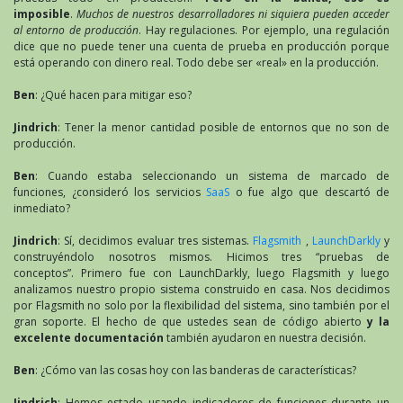
imposible
.
Muchos de nuestros desarrolladores ni siquiera pueden acceder
al entorno de producción
. Hay regulaciones. Por ejemplo, una regulación
dice que no puede tener una cuenta de prueba en producción porque
está operando con dinero real. Todo debe ser «real» en la producción.
Ben
: ¿Qué hacen para mitigar eso?
Jindrich
: Tener la menor cantidad posible de entornos que no son de
producción.
Ben
: Cuando estaba seleccionando un sistema de marcado de
funciones, ¿consideró los servicios
SaaS
o fue algo que descartó de
inmediato?
Jindrich
: Sí, decidimos evaluar tres sistemas.
Flagsmith
,
LaunchDarkly
y
construyéndolo nosotros mismos. Hicimos tres “pruebas de
conceptos”. Primero fue con LaunchDarkly, luego Flagsmith y luego
analizamos nuestro propio sistema construido en casa. Nos decidimos
por Flagsmith no solo por la flexibilidad del sistema, sino también por el
gran soporte. El hecho de que ustedes sean de código abierto
y la
excelente documentación
también ayudaron en nuestra decisión.
Ben
: ¿Cómo van las cosas hoy con las banderas de características?
Jindrich
: Hemos estado usando indicadores de funciones durante un