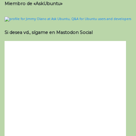
Miembro de «AskUbuntu»
Si desea vd., sígame en Mastodon Social