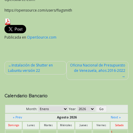
https://opensource.com/users/flagsmith
Publicada en
OpenSource.com
Instalación de Shutter en
Oficina Nacional de Presupuesto
Lubuntu versión 22
de Venezuela, años 2016-2022
Navegación
de
entradas
Calendario Bancario
Month:
Year:
« Prev
Agosto 2026
Next »
Domingo
Lunes
Martes
Miércoles
Jueves
Viernes
Sábado
1