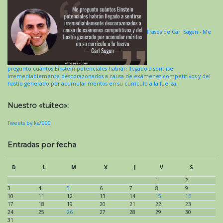
Frases de Carl Sagan - Me
pregunto cuántos Einstein potenciales habrán llegado a sentirse
irremediablemente descorazonados a causa de exámenes competitivos y del
hastío generado por acumular méritos en su currículo a la fuerza.
Nuestro «tuiteo»:
Tweets by ks7000
Entradas por fecha
D
L
M
X
J
V
S
1
2
3
4
5
6
7
8
9
10
11
12
13
14
15
16
17
18
19
20
21
22
23
24
25
26
27
28
29
30
31