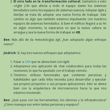
El otro lado es la transformación cultural
. Llamamos a esto
«Agile 2.0» que afecta a todo el equipo (tanto los sistemas
heredados como los equipos de sistemas nuevos). Adoptar
Agile
y
DevOps
se trata de adoptar una nueva forma de trabajar. Este
cambio es algo que también estamos impulsando con nuestros
equipos de sistemas heredados. Si bien el edificio llegará a su fin
en algún momento, la esperanza es que la nueva cultura se
arraigue y sea la nueva forma de trabajar en
KB
.
Ben
: Más allá de (la metodología) ágil, ¿han adoptado algún enfoque
nuevo?
Jindrich
: Sí, hay tres nuevos enfoques que adoptamos:
Pasar a
OKR
que se alinea bien con
Agile
.
Adoptamos una aplicación de chat colaborativo para todas las
reuniones, lo que ha ayudado con el trabajo remoto.
Tenemos «tribus» funcionales que contienen personas y
habilidades que cada tribu necesita para desarrollar y ejecutar
sus propios proyectos o sus propias aplicaciones. Esto se alinea
bien con la arquitectura de microservicios hacia la que nos
estamos moviendo.
Ben
: ¿Qué pasa con las herramientas, los idiomas y la infraestructura?
¿Cómo manejas eso entre tantas personas y equipos?