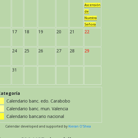
Ascensión
de
Nuestra
Señora
17
18
19
20
21
22
24
25
26
27
28
29
31
Categoría
Calendario banc. edo. Carabobo
Calendario banc. mun. Valencia
Calendario bancario nacional
Calendar developed and supported by
Kieran O'Shea