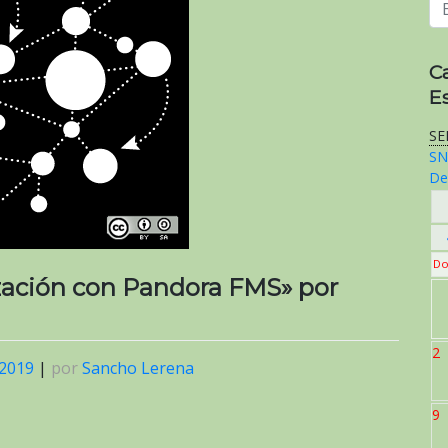
C
E
SE
SN
De
Do
ización con Pandora FMS» por
2
 2019
|
por
Sancho Lerena
9