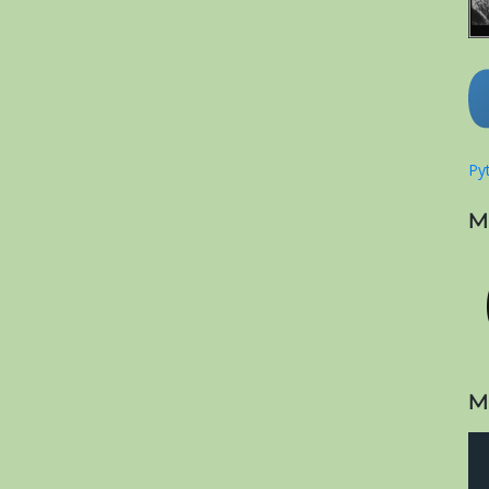
Pyt
M
M