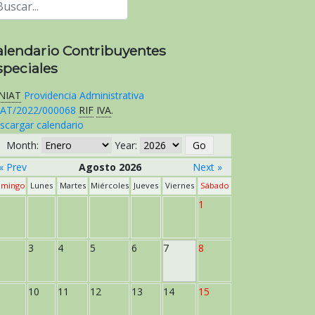
alendario Contribuyentes
speciales
NIAT
Providencia Administrativa
AT/2022/000068
RIF
IVA
.
scargar calendario
Month:
Year:
« Prev
Agosto 2026
Next »
mingo
Lunes
Martes
Miércoles
Jueves
Viernes
Sábado
1
3
4
5
6
7
8
10
11
12
13
14
15