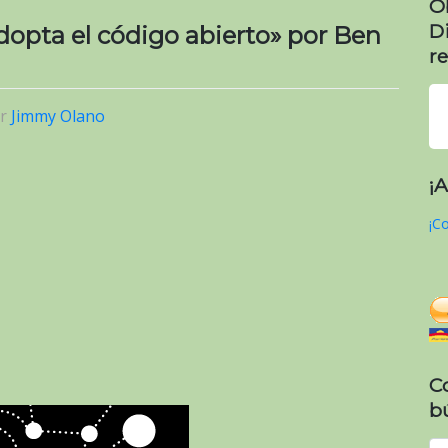
O
D
pta el código abierto» por Ben
re
or
Jimmy Olano
¡
¡Co
C
b