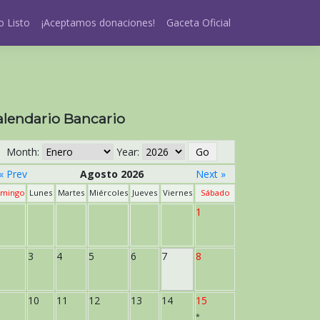
 Listo
¡Aceptamos donaciones!
Gaceta Oficial
alendario Bancario
Month:
Year:
« Prev
Agosto 2026
Next »
mingo
Lunes
Martes
Miércoles
Jueves
Viernes
Sábado
1
3
4
5
6
7
8
10
11
12
13
14
15
*