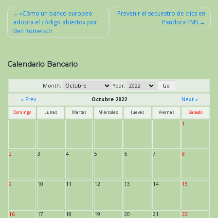
«Cómo un banco europeo
Prevenir el secuestro de clics en
adopta el código abierto» por
Pandora FMS
Navegación
Ben Rometsch
de
entradas
Calendario Bancario
Month:
Year:
« Prev
Octubre 2022
Next »
Domingo
Lunes
Martes
Miércoles
Jueves
Viernes
Sábado
1
2
3
4
5
6
7
8
9
10
11
12
13
14
15
16
17
18
19
20
21
22