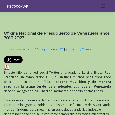
Saltar
KS7000+WP
al
contenido
Oficina Nacional de Presupuesto de Venezuela, años
2016-2022
Publicada el
sábado, 16 de julio de 2022
|
por
Jimmy Olano
En este hilo de la red social Twitter el ciudadano Luigino Bracci Roa,
licenciado en computación UCV, quien tiene muchos años trabajando
para la administración pública,
expone muy bien y de manera
razonada la situación de los empleados públicos en Venezuela
desde el aciago año 2016 hasta el momento de escribir estas líneas.
El señor ese con nombre de barbitúrico anda haciendo toda una novela
a partir de los graves problemas del sistema informático del SAIME, anda
mencionándome para meterme en sus peleas y anda llevándose el
debate por donde no se. A ver, recordemos algunas cosas importantes: