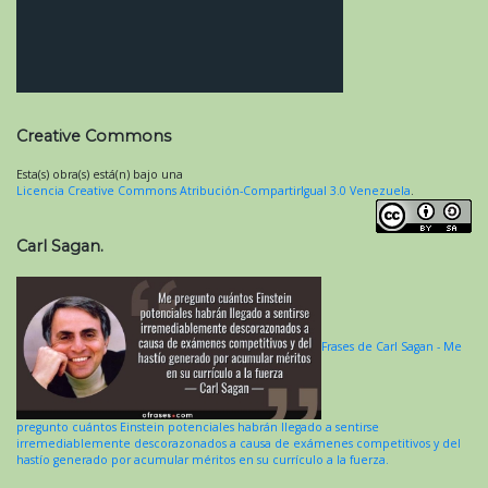
Creative Commons
Esta(s) obra(s) está(n) bajo una
Licencia Creative Commons Atribución-CompartirIgual 3.0 Venezuela
.
Carl Sagan.
Frases de Carl Sagan - Me
pregunto cuántos Einstein potenciales habrán llegado a sentirse
irremediablemente descorazonados a causa de exámenes competitivos y del
hastío generado por acumular méritos en su currículo a la fuerza.