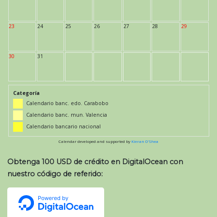
23
24
25
26
27
28
29
30
31
Categoría
Calendario banc. edo. Carabobo
Calendario banc. mun. Valencia
Calendario bancario nacional
Calendar developed and supported by
Kieran O'Shea
Obtenga 100 USD de crédito en DigitalOcean con
nuestro código de referido: