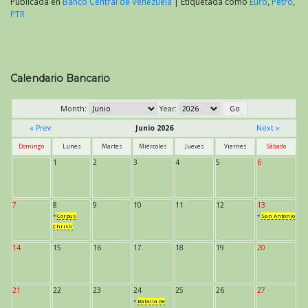
Publicada en
Banco Central de Venezuela
|
Etiquetada como
Euro
,
Petro
,
PTR
Calendario Bancario
Month:
Year:
« Prev
Junio 2026
Next »
Domingo
Lunes
Martes
Miércoles
Jueves
Viernes
Sábado
1
2
3
4
5
6
7
8
9
10
11
12
13
*
Corpus
*
San Antonio
Christi
14
15
16
17
18
19
20
21
22
23
24
25
26
27
*
Batalla de