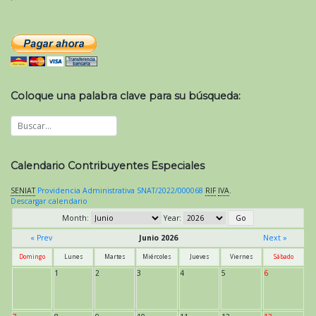
Coloque una palabra clave para su búsqueda:
Calendario Contribuyentes Especiales
SENIAT
Providencia Administrativa SNAT/2022/000068
RIF
IVA
.
Descargar calendario
Month:
Year:
« Prev
Junio 2026
Next »
Domingo
Lunes
Martes
Miércoles
Jueves
Viernes
Sábado
1
2
3
4
5
6