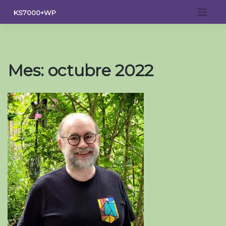
Saltar
KS7000+WP
al
contenido
Mes:
octubre 2022