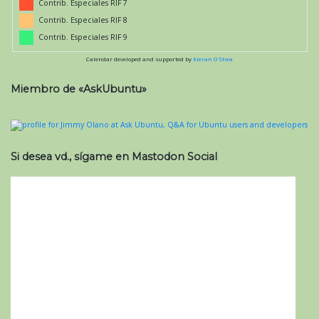
Contrib. Especiales RIF 7
Contrib. Especiales RIF 8
Contrib. Especiales RIF 9
Calendar developed and supported by
Kieran O'Shea
Miembro de «AskUbuntu»
Si desea vd., sígame en Mastodon Social