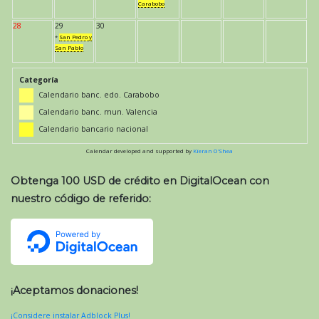
Carabobo
28
29
30
*
San Pedro y
San Pablo
Categoría
Calendario banc. edo. Carabobo
Calendario banc. mun. Valencia
Calendario bancario nacional
Calendar developed and supported by
Kieran O'Shea
Obtenga 100 USD de crédito en DigitalOcean con
nuestro código de referido:
¡Aceptamos donaciones!
¡Considere instalar Adblock Plus!