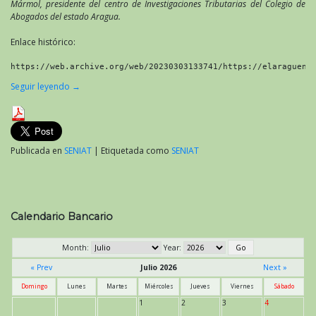
Mármol, presidente del centro de Investigaciones Tributarias del Colegio de
Abogados del estado Aragua.
Enlace histórico:
https://web.archive.org/web/20230303133741/https://elaragueno
Seguir leyendo
→
Publicada en
SENIAT
|
Etiquetada como
SENIAT
Calendario Bancario
Month:
Year:
« Prev
Julio 2026
Next »
Domingo
Lunes
Martes
Miércoles
Jueves
Viernes
Sábado
1
2
3
4