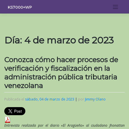
Saltar
KS7000+WP
al
contenido
Día:
4 de marzo de 2023
Conozca cómo hacer procesos de
verificación y fiscalización en la
administración pública tributaria
venezolana
Publicada el
sábado, 04 de marzo de 2023
|
por
Jimmy Olano
Entrevista realizada por el diario «El Aragüeño» al ciudadano Jhonattan