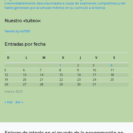
irremediablemente descorazonados a causa de exámenes competitivos y del
hastío generado por acumular méritos en su currículo a la fuerza.
Nuestro «tuiteo»:
Tweets by ks7000
Entradas por fecha
D
L
M
X
J
V
S
1
2
3
4
5
6
7
8
9
10
11
12
13
14
15
16
17
18
19
20
21
22
23
24
25
26
27
28
29
30
31
marzo 2023
« Feb
Abr »