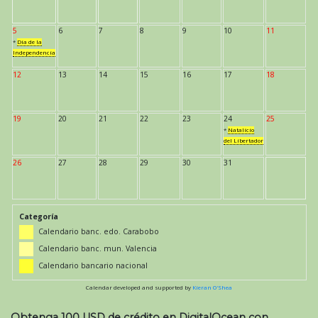
5
6
7
8
9
10
11
*
Día de la
Independencia
12
13
14
15
16
17
18
19
20
21
22
23
24
25
*
Natalicio
del Libertador
26
27
28
29
30
31
Categoría
Calendario banc. edo. Carabobo
Calendario banc. mun. Valencia
Calendario bancario nacional
Calendar developed and supported by
Kieran O'Shea
Obtenga 100 USD de crédito en DigitalOcean con