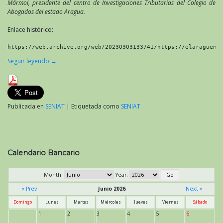
Mármol, presidente del centro de Investigaciones Tributarias del Colegio de
Abogados del estado Aragua.
Enlace histórico:
https://web.archive.org/web/20230303133741/https://elaragueno
Seguir leyendo
→
Publicada en
SENIAT
|
Etiquetada como
SENIAT
Calendario Bancario
Month:
Year:
« Prev
Junio 2026
Next »
Domingo
Lunes
Martes
Miércoles
Jueves
Viernes
Sábado
1
2
3
4
5
6