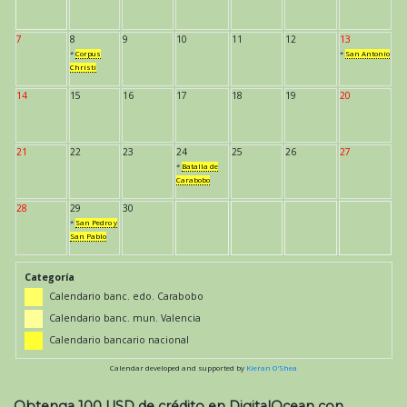
7
8
9
10
11
12
13
*
Corpus
*
San Antonio
Christi
14
15
16
17
18
19
20
21
22
23
24
25
26
27
*
Batalla de
Carabobo
28
29
30
*
San Pedro y
San Pablo
Categoría
Calendario banc. edo. Carabobo
Calendario banc. mun. Valencia
Calendario bancario nacional
Calendar developed and supported by
Kieran O'Shea
Obtenga 100 USD de crédito en DigitalOcean con