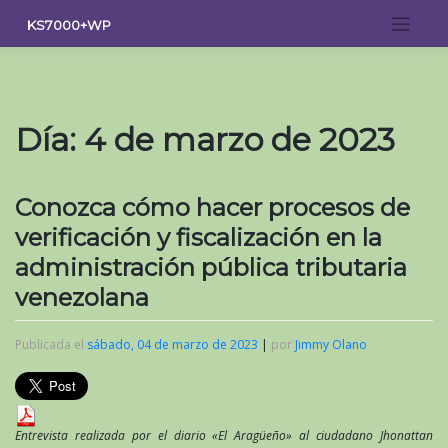
Saltar
KS7000+WP
al
contenido
Día:
4 de marzo de 2023
Conozca cómo hacer procesos de
verificación y fiscalización en la
administración pública tributaria
venezolana
Publicada el
sábado, 04 de marzo de 2023
|
por
Jimmy Olano
Entrevista realizada por el diario «El Aragüeño» al ciudadano Jhonattan