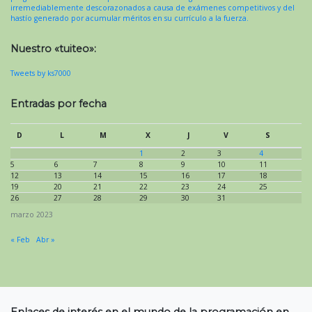
irremediablemente descorazonados a causa de exámenes competitivos y del
hastío generado por acumular méritos en su currículo a la fuerza.
Nuestro «tuiteo»:
Tweets by ks7000
Entradas por fecha
D
L
M
X
J
V
S
1
2
3
4
5
6
7
8
9
10
11
12
13
14
15
16
17
18
19
20
21
22
23
24
25
26
27
28
29
30
31
marzo 2023
« Feb
Abr »