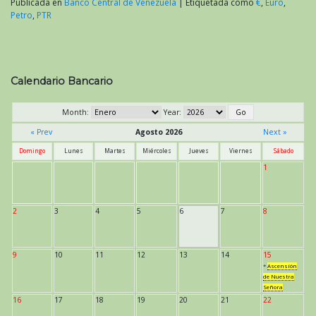
Publicada en
Banco Central de Venezuela
|
Etiquetada como
€
,
Euro
,
Petro
,
PTR
Calendario Bancario
Month:
Year:
« Prev
Agosto 2026
Next »
Domingo
Lunes
Martes
Miércoles
Jueves
Viernes
Sábado
1
2
3
4
5
6
7
8
9
10
11
12
13
14
15
*
Ascensión
de Nuestra
Señora
16
17
18
19
20
21
22