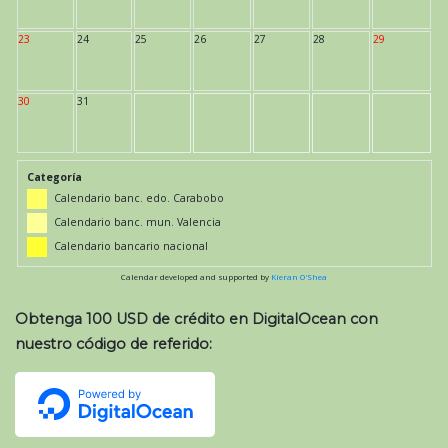
23
24
25
26
27
28
29
30
31
Categoría
Calendario banc. edo. Carabobo
Calendario banc. mun. Valencia
Calendario bancario nacional
Calendar developed and supported by
Kieran O'Shea
Obtenga 100 USD de crédito en DigitalOcean con
nuestro código de referido: