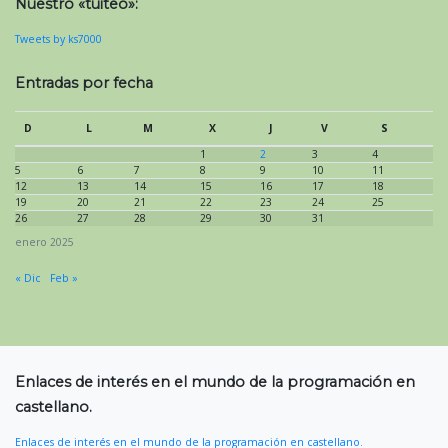
Nuestro «tuiteo»:
Tweets by ks7000
Entradas por fecha
D
L
M
X
J
V
S
1
2
3
4
5
6
7
8
9
10
11
12
13
14
15
16
17
18
19
20
21
22
23
24
25
26
27
28
29
30
31
enero 2025
« Dic
Feb »
Enlaces de interés en el mundo de la programación en
castellano.
Enlaces de interés en el mundo de la programación en castellano.