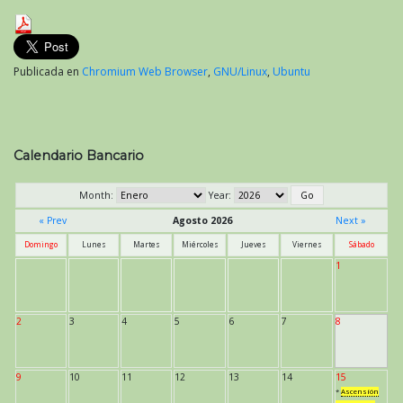
Publicada en
Chromium Web Browser
,
GNU/Linux
,
Ubuntu
Calendario Bancario
Month:
Year:
« Prev
Agosto 2026
Next »
Domingo
Lunes
Martes
Miércoles
Jueves
Viernes
Sábado
1
2
3
4
5
6
7
8
9
10
11
12
13
14
15
*
Ascensión