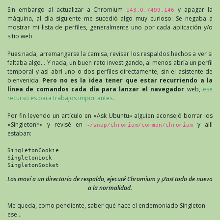
Sin embargo al actualizar a Chromium
y apagar la
143.0.7499.146
máquina, al día siguiente me sucedió algo muy curioso: Se negaba a
mostrar mi lista de perfiles, generalmente uno por cada aplicación y/o
sitio web.
Pues nada, arremangarse la camisa, revisar los respaldos hechos a ver si
faltaba algo… Y nada, un buen rato investigando, al menos abría un perfil
temporal y así abrí uno o dos perfiles directamente, sin el asistente de
bienvenida.
Pero no es la idea tener que estar recurriendo a la
línea de comandos cada día para lanzar el navegador
web,
ese
recurso es para trabajos importantes
.
Por fin leyendo un artículo en «Ask Ubuntu» alguien aconsejó borrar los
«Singleton*» y revisé en
y allí
~/snap/chromium/common/chromium
estaban:
SingletonCookie
SingletonLock
SingletonSocket
Los moví a un directorio de respaldo, ejecuté Chromium y ¡Zas! todo de nuevo
a la normalidad.
Me queda, como pendiente, saber qué hace el endemoniado Singleton
ese…