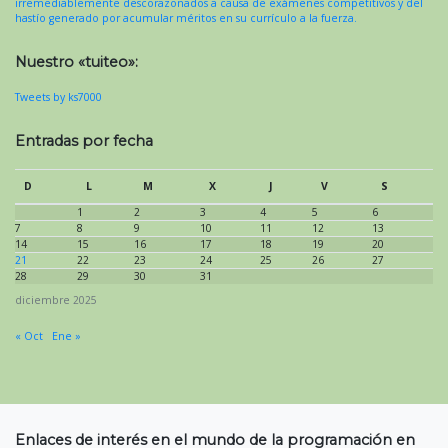
irremediablemente descorazonados a causa de exámenes competitivos y del
hastío generado por acumular méritos en su currículo a la fuerza.
Nuestro «tuiteo»:
Tweets by ks7000
Entradas por fecha
D
L
M
X
J
V
S
1
2
3
4
5
6
7
8
9
10
11
12
13
14
15
16
17
18
19
20
21
22
23
24
25
26
27
28
29
30
31
diciembre 2025
« Oct
Ene »
Enlaces de interés en el mundo de la programación en