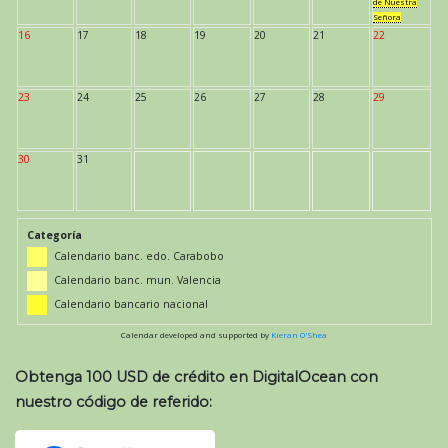
de Nuestra
Señora
16
17
18
19
20
21
22
23
24
25
26
27
28
29
30
31
Categoría
Calendario banc. edo. Carabobo
Calendario banc. mun. Valencia
Calendario bancario nacional
Calendar developed and supported by
Kieran O'Shea
Obtenga 100 USD de crédito en DigitalOcean con
nuestro código de referido: