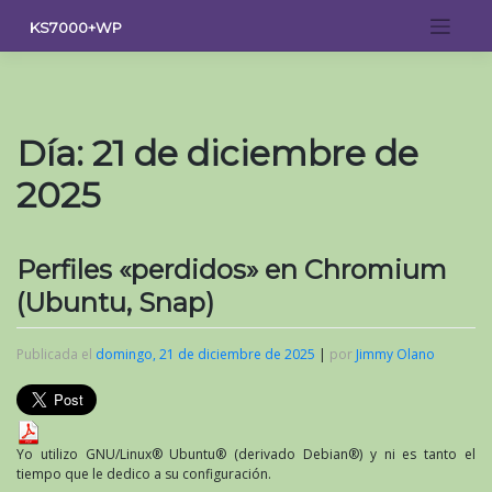
Saltar
KS7000+WP
al
contenido
Día:
21 de diciembre de
2025
Perfiles «perdidos» en Chromium
(Ubuntu, Snap)
Publicada el
domingo, 21 de diciembre de 2025
|
por
Jimmy Olano
Yo utilizo GNU/Linux® Ubuntu® (derivado Debian®) y ni es tanto el
tiempo que le dedico a su configuración.