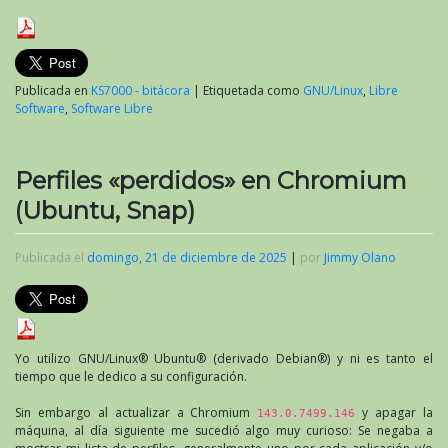
Publicada en
KS7000 - bitácora
|
Etiquetada como
GNU/Linux
,
Libre
Software
,
Software Libre
Perfiles «perdidos» en Chromium
(Ubuntu, Snap)
Publicada el
domingo, 21 de diciembre de 2025
|
por
Jimmy Olano
Yo utilizo GNU/Linux® Ubuntu® (derivado Debian®) y ni es tanto el
tiempo que le dedico a su configuración.
Sin embargo al actualizar a Chromium
y apagar la
143.0.7499.146
máquina, al día siguiente me sucedió algo muy curioso: Se negaba a