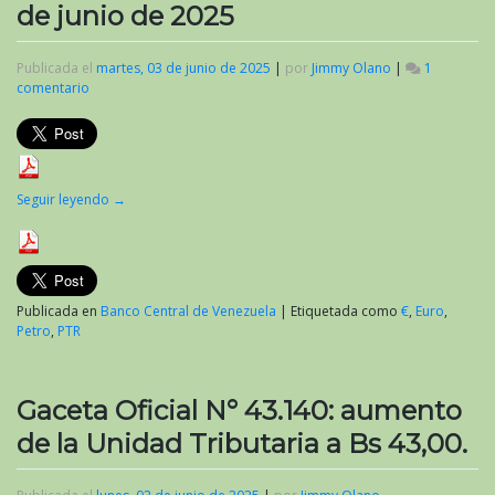
de junio de 2025
Publicada el
martes, 03 de junio de 2025
|
por
Jimmy Olano
|
1
comentario
en
Valor
del
criptoactivo
Petro
al
Seguir leyendo
→
inicio
de
junio
de
2025
Publicada en
Banco Central de Venezuela
|
Etiquetada como
€
,
Euro
,
Petro
,
PTR
Gaceta Oficial N° 43.140: aumento
de la Unidad Tributaria a Bs 43,00.