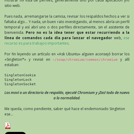
mostrar mi lista de perfiles, generalmente uno por cada aplicación y/o
sitio web.
Pues nada, arremangarse la camisa, revisar los respaldos hechos a ver si
faltaba algo… Y nada, un buen rato investigando, al menos abría un perfil
temporal y así abrí uno o dos perfiles directamente, sin el asistente de
bienvenida.
Pero no es la idea tener que estar recurriendo a la
línea de comandos cada día para lanzar el navegador
web,
ese
recurso es para trabajos importantes
.
Por fin leyendo un artículo en «Ask Ubuntu» alguien aconsejó borrar los
«Singleton*» y revisé en
y allí
~/snap/chromium/common/chromium
estaban:
SingletonCookie
SingletonLock
SingletonSocket
Los moví a un directorio de respaldo, ejecuté Chromium y ¡Zas! todo de nuevo
a la normalidad.
Me queda, como pendiente, saber qué hace el endemoniado Singleton
ese…