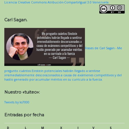
Licencia Creative Commons Atribución-CompartirIgual 3.0 Venezuela
.
Carl Sagan.
Frases de Carl Sagan - Me
pregunto cuántos Einstein potenciales habrán llegado a sentirse
irremediablemente descorazonados a causa de exámenes competitivos y del
hastío generado por acumular méritos en su currículo a la fuerza.
Nuestro «tuiteo»:
Tweets by ks7000
Entradas por fecha
D
L
M
X
J
V
S