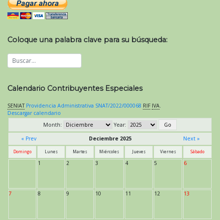
Coloque una palabra clave para su búsqueda:
Calendario Contribuyentes Especiales
SENIAT
Providencia Administrativa SNAT/2022/000068
RIF
IVA
.
Descargar calendario
Month:
Year:
« Prev
Deciembre 2025
Next »
Domingo
Lunes
Martes
Miércoles
Jueves
Viernes
Sábado
1
2
3
4
5
6
7
8
9
10
11
12
13