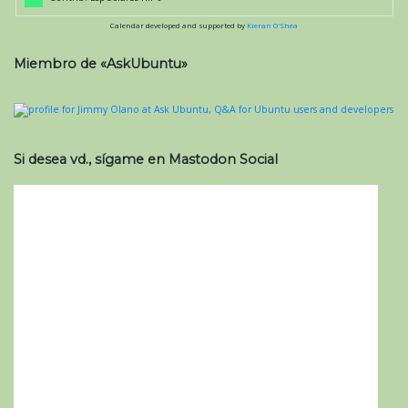
Calendar developed and supported by
Kieran O'Shea
Miembro de «AskUbuntu»
Si desea vd., sígame en Mastodon Social