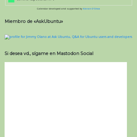
Calendar developed and supported by
Kieran O'Shea
Miembro de «AskUbuntu»
Si desea vd., sígame en Mastodon Social