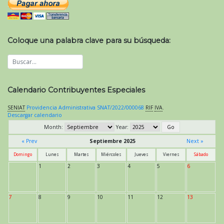
Coloque una palabra clave para su búsqueda:
Calendario Contribuyentes Especiales
SENIAT
Providencia Administrativa SNAT/2022/000068
RIF
IVA
.
Descargar calendario
Month:
Year:
« Prev
Septiembre 2025
Next »
Domingo
Lunes
Martes
Miércoles
Jueves
Viernes
Sábado
1
2
3
4
5
6
7
8
9
10
11
12
13