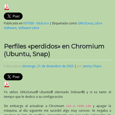
Publicada en
KS7000 - bitácora
|
Etiquetada como
GNU/Linux
,
Libre
Software
,
Software Libre
Perfiles «perdidos» en Chromium
(Ubuntu, Snap)
Publicada el
domingo, 21 de diciembre de 2025
|
por
Jimmy Olano
Yo utilizo GNU/Linux® Ubuntu® (derivado Debian®) y ni es tanto el
tiempo que le dedico a su configuración.
Sin embargo al actualizar a Chromium
y apagar la
143.0.7499.146
máquina, al día siguiente me sucedió algo muy curioso: Se negaba a