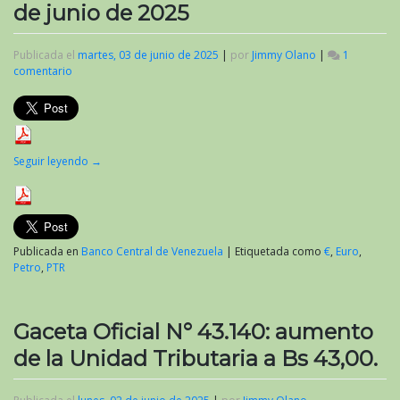
de junio de 2025
Publicada el
martes, 03 de junio de 2025
|
por
Jimmy Olano
|
1
comentario
en
Valor
del
criptoactivo
Petro
al
Seguir leyendo
→
inicio
de
junio
de
2025
Publicada en
Banco Central de Venezuela
|
Etiquetada como
€
,
Euro
,
Petro
,
PTR
Gaceta Oficial N° 43.140: aumento
de la Unidad Tributaria a Bs 43,00.