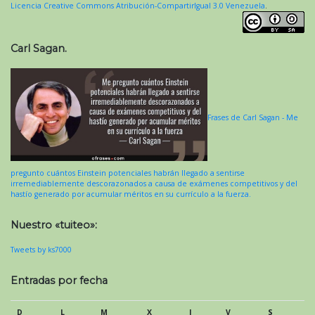
Licencia Creative Commons Atribución-CompartirIgual 3.0 Venezuela
.
Carl Sagan.
Frases de Carl Sagan - Me
pregunto cuántos Einstein potenciales habrán llegado a sentirse
irremediablemente descorazonados a causa de exámenes competitivos y del
hastío generado por acumular méritos en su currículo a la fuerza.
Nuestro «tuiteo»:
Tweets by ks7000
Entradas por fecha
D
L
M
X
J
V
S