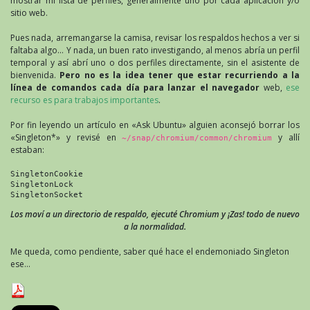
mostrar mi lista de perfiles, generalmente uno por cada aplicación y/o
sitio web.
Pues nada, arremangarse la camisa, revisar los respaldos hechos a ver si
faltaba algo… Y nada, un buen rato investigando, al menos abría un perfil
temporal y así abrí uno o dos perfiles directamente, sin el asistente de
bienvenida.
Pero no es la idea tener que estar recurriendo a la
línea de comandos cada día para lanzar el navegador
web,
ese
recurso es para trabajos importantes
.
Por fin leyendo un artículo en «Ask Ubuntu» alguien aconsejó borrar los
«Singleton*» y revisé en
y allí
~/snap/chromium/common/chromium
estaban:
SingletonCookie
SingletonLock
SingletonSocket
Los moví a un directorio de respaldo, ejecuté Chromium y ¡Zas! todo de nuevo
a la normalidad.
Me queda, como pendiente, saber qué hace el endemoniado Singleton
ese…